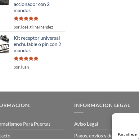
accionador con 2
mandos
Valorado
por José gil hernandez
con
5
de 5
Kit receptor universal
enchufable 6 pin con 2
mandos
Valorado
por Juan
con
5
de 5
FORMACIÓN:
INFORMACIÓN LEGAL
omatismos Para Puertas
Aviso Legal
Para ofrecer 
tacto
Pagos, envíos y devoluciones