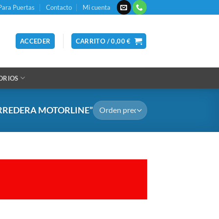
Para Puertas
Contacto
Mi cuenta
ACCEDER
CARRITO /
0,00
€
ORIOS
RREDERA MOTORLINE”