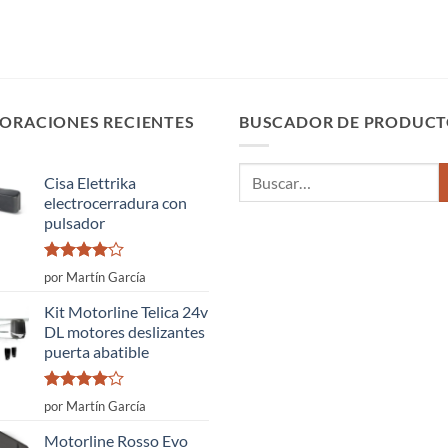
ORACIONES RECIENTES
BUSCADOR DE PRODUCT
Buscar
Cisa Elettrika
por:
electrocerradura con
pulsador
Valorado
por Martín García
con
4
de
5
Kit Motorline Telica 24v
DL motores deslizantes
puerta abatible
Valorado
por Martín García
con
4
de
5
Motorline Rosso Evo