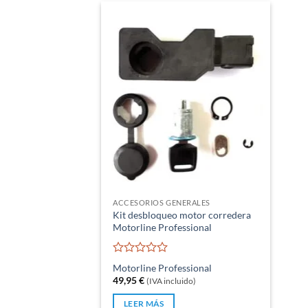
ACCESORIOS GENERALES
Kit desbloqueo motor corredera
Motorline Professional
Valorado
Motorline Professional
con
49,95
€
(IVA incluido)
0
de
LEER MÁS
5