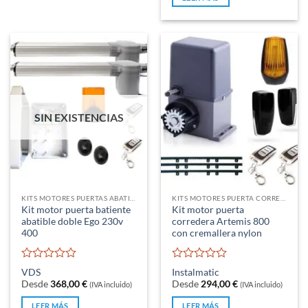
5
SIN EXISTENCIAS
KITS MOTORES PUERTAS ABATIBLES
KITS MOTORES PUERTA CORREDERA
Kit motor puerta batiente
Kit motor puerta
abatible doble Ego 230v
corredera Artemis 800
400
con cremallera nylon
Valorado
Valorado
VDS
Instalmatic
con
con
Desde
368,00
€
Desde
294,00
€
(IVA incluido)
(IVA incluido)
0
0
de
de
LEER MÁS
LEER MÁS