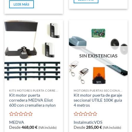
5
de
LEER MÁS
5
SIN EXISTENCIAS
KITS MOTORES PUERTA CORREDERA
MOTORES PUERTAS SECCIONALES Y BASCULANTES DE MUELLES
Kit motor puerta
Kit motor puerta de garaje
corredera MEDVA Eliot
seccional UTILE 100K guía
600 con cremallera nylon
4 metros
Valorado
Valorado
MEDVA
Instalmatic
VDS
con
con
Desde
468,00
€
Desde
285,00
€
(IVA incluido)
(IVA incluido)
0
0