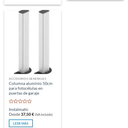
ACCESORIOS GENERALES
Columna aluminio 50cm
para fotocélulas en
puertas de garaje
Valorado
Instalmatic
con
Desde
37,50
€
(IVA incluido)
0
de
LEER MÁS
5