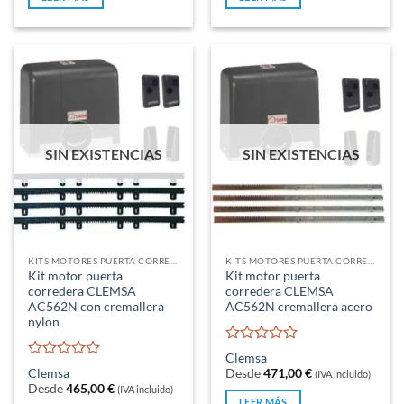
5
5
SIN EXISTENCIAS
SIN EXISTENCIAS
KITS MOTORES PUERTA CORREDERA
KITS MOTORES PUERTA CORREDERA
Kit motor puerta
Kit motor puerta
corredera CLEMSA
corredera CLEMSA
AC562N con cremallera
AC562N cremallera acero
nylon
Valorado
Clemsa
con
Valorado
Clemsa
Desde
471,00
€
(IVA incluido)
0
con
Desde
465,00
€
(IVA incluido)
de
0
LEER MÁS