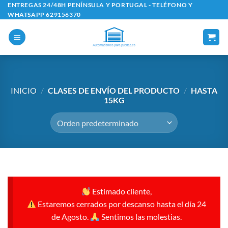
Saltar
ENTREGAS 24/48H PENÍNSULA Y PORTUGAL - TELÉFONO Y
WHATSAPP 629156370
al
contenido
INICIO
/
CLASES DE ENVÍO DEL PRODUCTO
/
HASTA
15KG
Estimado cliente,
Estaremos cerrados por descanso hasta el día 24
de Agosto.
Sentimos las molestias.