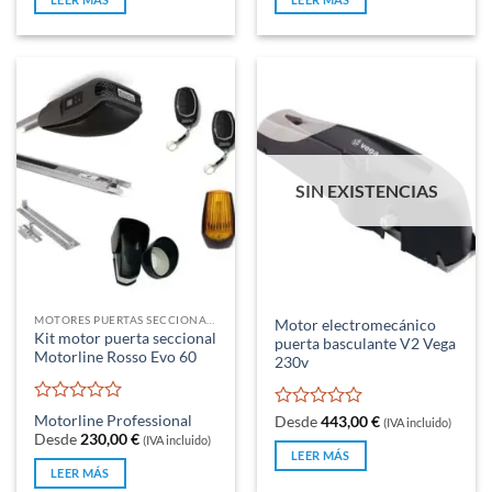
5
5
SIN EXISTENCIAS
MOTORES PUERTAS SECCIONALES Y BASCULANTES DE MUELLES
Motor electromecánico
Kit motor puerta seccional
puerta basculante V2 Vega
Motorline Rosso Evo 60
230v
Valorado
Motorline Professional
Valorado
Desde
443,00
€
(IVA incluido)
con
con
Desde
230,00
€
(IVA incluido)
0
0
LEER MÁS
de
de
LEER MÁS
5
5