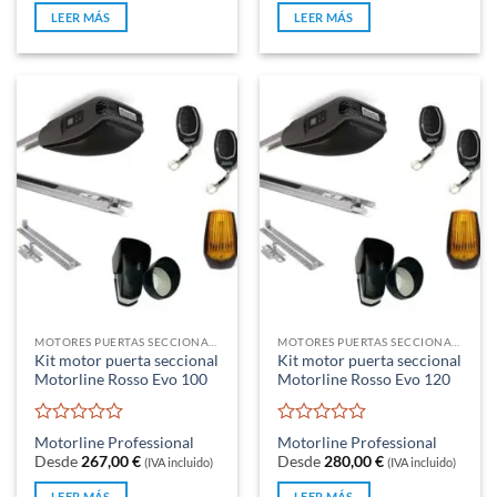
de
de
LEER MÁS
LEER MÁS
5
5
MOTORES PUERTAS SECCIONALES Y BASCULANTES DE MUELLES
MOTORES PUERTAS SECCIONALES Y BASCULANTES DE MUELLES
Kit motor puerta seccional
Kit motor puerta seccional
Motorline Rosso Evo 100
Motorline Rosso Evo 120
Valorado
Valorado
Motorline Professional
Motorline Professional
con
con
Desde
267,00
€
Desde
280,00
€
(IVA incluido)
(IVA incluido)
0
0
de
de
LEER MÁS
LEER MÁS