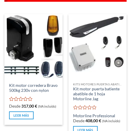
KITS MOTORES PUERTAS ABATIBLES
Kit motor corredera Bravo
Kit motor puerta batiente
500kg 230v con nylon
abatible de 1 hoja
Motorline Jag
Valorado
Desde
317,00
€
(IVA incluido)
con
Valorado
0
LEER MÁS
Motorline Professional
con
de
Desde
408,00
€
(IVA incluido)
0
5
de
LEER MÁS