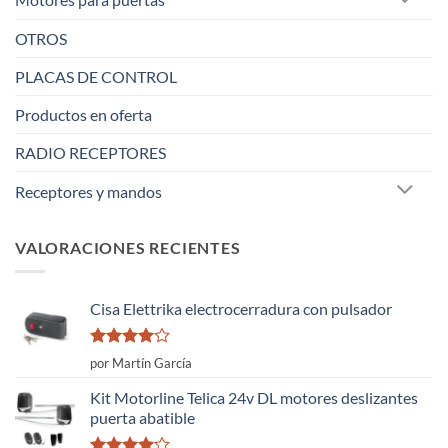
OTROS
PLACAS DE CONTROL
Productos en oferta
RADIO RECEPTORES
Receptores y mandos
VALORACIONES RECIENTES
Cisa Elettrika electrocerradura con pulsador
Valorado
por Martín García
con
4
de
5
Kit Motorline Telica 24v DL motores deslizantes
puerta abatible