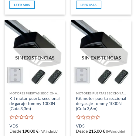
de
de
LEER MÁS
LEER MÁS
5
5
SIN EXISTENCIAS
SIN EXISTENCIAS
MOTORES PUERTAS SECCIONALES Y BASCULANTES DE MUELLES
MOTORES PUERTAS SECCIONALES Y BASCULANTES DE MUELLES
Kit motor puerta seccional
Kit motor puerta seccional
de garaje Tommy 1000N
de garaje Tommy 1000N
(Guía 3,3m)
(Guía 3,6m)
Valorado
Valorado
VDS
VDS
con
con
Desde
190,00
€
Desde
215,00
€
(IVA incluido)
(IVA incluido)
0
0