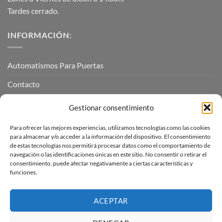
Tardes cerrado.
INFORMACIÓN:
Automatismos Para Puertas
Contacto
Mi cuenta
Gestionar consentimiento
Para ofrecer las mejores experiencias, utilizamos tecnologías como las cookies
INFORMACIÓN LEGAL
para almacenar y/o acceder a la información del dispositivo. El consentimiento
de estas tecnologías nos permitirá procesar datos como el comportamiento de
navegación o las identificaciones únicas en este sitio. No consentir o retirar el
Aviso Legal
consentimiento, puede afectar negativamente a ciertas características y
funciones.
Pagos, envíos y devoluciones
Términos y condiciones
ACEPTAR
Política de cookies (UE)