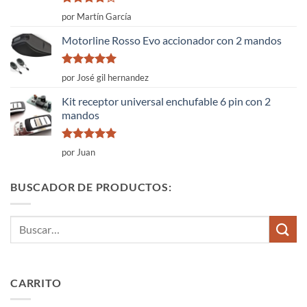
Valorado
por Martín García
con
4
de
5
Motorline Rosso Evo accionador con 2 mandos
Valorado
por José gil hernandez
con
5
de 5
Kit receptor universal enchufable 6 pin con 2
mandos
Valorado
por Juan
con
5
de 5
BUSCADOR DE PRODUCTOS:
Buscar
por:
CARRITO