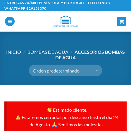
Saltar
ENTREGAS 24/48H PENÍNSULA Y PORTUGAL - TELÉFONO Y
WHATSAPP 629156370
al
contenido
INICIO
/
BOMBAS DE AGUA
/
ACCESORIOS BOMBAS
DE AGUA
Estimado cliente,
Estaremos cerrados por descanso hasta el día 24
de Agosto.
Sentimos las molestias.