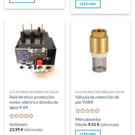
5
de
LEER MÁS
5
ACCESORIOS BOMBAS DE AGUA
ACCESORIOS BOMBAS DE AGUA
Relé térmico protección
Válvula de retención de
motor eléctrico bomba de
pie YORK
agua 4-6A
Valorado
Mercabomba
con
Valorado
Voltimerc
Desde
9,55
€
(IVA incluido)
0
con
23,99
€
(IVA incluido)
de
0
LEER MÁS