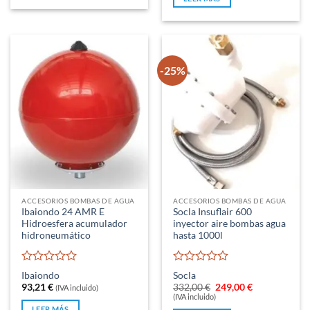
5
-25%
ACCESORIOS BOMBAS DE AGUA
ACCESORIOS BOMBAS DE AGUA
Ibaiondo 24 AMR E
Socla Insuflair 600
Hidroesfera acumulador
inyector aire bombas agua
hidroneumático
hasta 1000l
Valorado
Valorado
Ibaiondo
Socla
con
con
El
El
93,21
€
332,00
€
249,00
€
(IVA incluido)
0
0
precio
precio
(IVA incluido)
original
actual
de
de
LEER MÁS