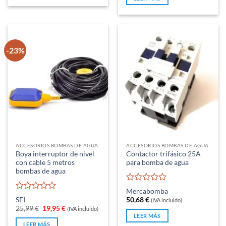
era:
es:
5
24,99 €.
18,95 €.
-23%
ACCESORIOS BOMBAS DE AGUA
ACCESORIOS BOMBAS DE AGUA
Boya interruptor de nivel
Contactor trifásico 25A
con cable 5 metros
para bomba de agua
bombas de agua
Valorado
Mercabomba
con
Valorado
SEI
50,68
€
(IVA incluido)
0
con
El
El
25,99
€
19,95
€
(IVA incluido)
de
0
precio
precio
LEER MÁS
original
actual
5
de
LEER MÁS