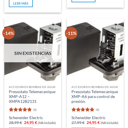
original
actual
5
de
LEER MÁS
era:
es:
5
14,99 €.
12,95 €.
-14%
-11%
SIN EXISTENCIAS
ACCESORIOS BOMBAS DE AGUA
ACCESORIOS BOMBAS DE AGUA
Presostato Telemecanique
Presostato Telemecanique
XMP-A12 –
XMP-A6 para control de
XMPA12B2131
presión.
(6)
(4)
Valorado
Valorado
Scheneider Electric
Scheneider Electric
con
4.83
con
5
de 5
El
El
El
El
28,99
€
24,95
€
27,99
€
24,95
€
(IVA incluido)
(IVA incluido)
de 5
precio
precio
precio
precio