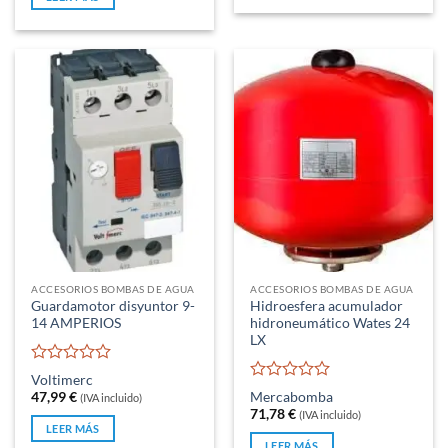
era:
es:
5
25,99 €.
19,95 €.
ACCESORIOS BOMBAS DE AGUA
ACCESORIOS BOMBAS DE AGUA
Guardamotor disyuntor 9-
Hidroesfera acumulador
14 AMPERIOS
hidroneumático Wates 24
LX
Valorado
Voltimerc
con
Valorado
47,99
€
Mercabomba
(IVA incluido)
0
con
71,78
€
(IVA incluido)
de
0
LEER MÁS
5
de
LEER MÁS