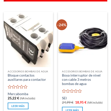
-24%
ACCESORIOS BOMBAS DE AGUA
ACCESORIOS BOMBAS DE AGUA
Bloque contactos
Boya interruptor de nivel
auxiliares para contactor
con cable 3 metros
bombas de agua
Valorado
Mercabomba
con
Valorado
25,22
€
SEI
(IVA incluido)
0
con
El
El
24,99
€
18,95
€
(IVA incluido)
de
0
precio
precio
LEER MÁS
5
original
actual
de
LEER MÁS