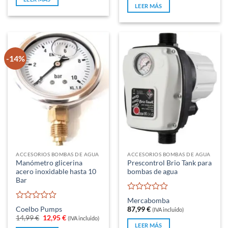
era:
es:
5
5
LEER MÁS
332,00 €.
249,00 €.
-14%
ACCESORIOS BOMBAS DE AGUA
ACCESORIOS BOMBAS DE AGUA
Manómetro glicerina
Prescontrol Brio Tank para
acero inoxidable hasta 10
bombas de agua
Bar
Valorado
Mercabomba
con
Valorado
Coelbo Pumps
87,99
€
(IVA incluido)
0
con
El
El
14,99
€
12,95
€
(IVA incluido)
de
0
precio
precio
LEER MÁS