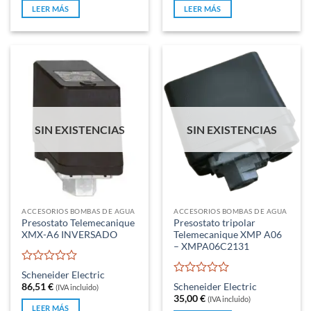
original
actual
original
actual
LEER MÁS
LEER MÁS
era:
es:
era:
es:
28,99 €.
24,95 €.
27,99 €.
24,95 €.
SIN EXISTENCIAS
SIN EXISTENCIAS
ACCESORIOS BOMBAS DE AGUA
ACCESORIOS BOMBAS DE AGUA
Presostato Telemecanique
Presostato tripolar
XMX-A6 INVERSADO
Telemecanique XMP A06
– XMPA06C2131
Valorado
Scheneider Electric
con
Valorado
86,51
€
Scheneider Electric
(IVA incluido)
0
con
35,00
€
(IVA incluido)
de
0
LEER MÁS