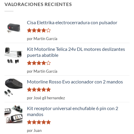
VALORACIONES RECIENTES
Cisa Elettrika electrocerradura con pulsador
Valorado
por Martín García
con
4
de
5
Kit Motorline Telica 24v DL motores deslizantes
puerta abatible
Valorado
por Martín García
con
4
de
5
Motorline Rosso Evo accionador con 2 mandos
Valorado
por José gil hernandez
con
5
de 5
Kit receptor universal enchufable 6 pin con 2
mandos
Valorado
por Juan