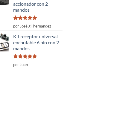
accionador con 2
mandos
Valorado
por José gil hernandez
con
5
de 5
Kit receptor universal
enchufable 6 pin con 2
mandos
Valorado
por Juan
con
5
de 5