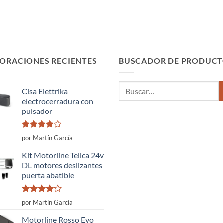
ORACIONES RECIENTES
BUSCADOR DE PRODUCT
Buscar
Cisa Elettrika
por:
electrocerradura con
pulsador
Valorado
por Martín García
con
4
de
5
Kit Motorline Telica 24v
DL motores deslizantes
puerta abatible
Valorado
por Martín García
con
4
de
5
Motorline Rosso Evo