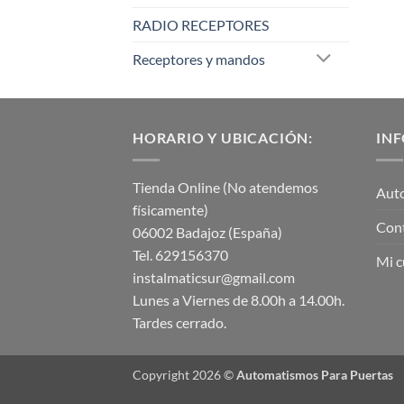
RADIO RECEPTORES
Receptores y mandos
HORARIO Y UBICACIÓN:
IN
Tienda Online (No atendemos
Aut
físicamente)
Con
06002 Badajoz (España)
Tel. 629156370
Mi c
instalmaticsur@gmail.com
Lunes a Viernes de 8.00h a 14.00h.
Tardes cerrado.
Copyright 2026 ©
Automatismos Para Puertas