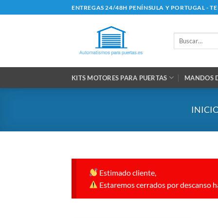
Saltar
ENTREGAS 24/48H PENÍNSULA Y PORTUGAL - T
al
contenido
Buscar
por:
KITS MOTORES PARA PUERTAS
MANDOS D
INICI
Estimado cliente,
Estaremos cerrados por descanso ha