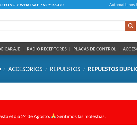
Automatismos 
ELÉFONO Y WHATSAPP 629156370
E GARAJE
RADIO RECEPTORES
PLACAS DE CONTROL
ACCES
O
/
ACCESORIOS
/
REPUESTOS
/
REPUESTOS DUPL
sta el día 24 de Agosto.
Sentimos las molestias.