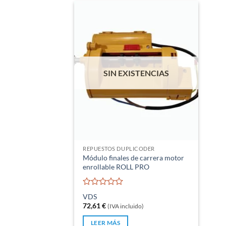
SIN EXISTENCIAS
REPUESTOS DUPLICODER
Módulo finales de carrera motor
enrollable ROLL PRO
Valorado
VDS
con
72,61
€
(IVA incluido)
0
de
LEER MÁS
5