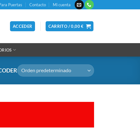
Para Puertas
Contacto
Mi cuenta
ACCEDER
CARRITO /
0,00
€
ORIOS
ICODER