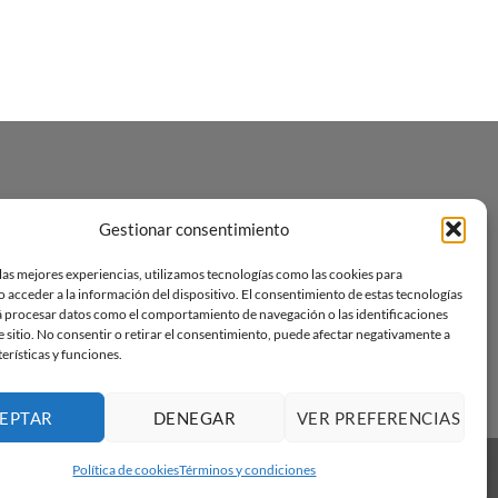
Gestionar consentimiento
las mejores experiencias, utilizamos tecnologías como las cookies para
 acceder a la información del dispositivo. El consentimiento de estas tecnologías
á procesar datos como el comportamiento de navegación o las identificaciones
e sitio. No consentir o retirar el consentimiento, puede afectar negativamente a
terísticas y funciones.
EPTAR
DENEGAR
VER PREFERENCIAS
Política de cookies
Términos y condiciones
Visa
PayPal
Stripe
MasterCard
Amazon
Apple