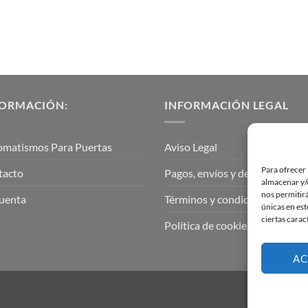
FORMACIÓN:
INFORMACIÓN LEGAL
omatismos Para Puertas
Aviso Legal
Para ofrecer 
tacto
Pagos, envíos y devoluciones
almacenar y/o
nos permitir
uenta
Términos y condiciones
únicas en est
ciertas carac
Política de cookies (UE)
AC