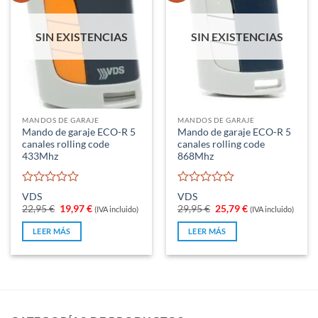
SIN EXISTENCIAS
SIN EXISTENCIAS
MANDOS DE GARAJE
MANDOS DE GARAJE
Mando de garaje ECO-R 5
Mando de garaje ECO-R 5
canales rolling code
canales rolling code
433Mhz
868Mhz
Valorado
Valorado
VDS
VDS
con
con
El
El
El
El
22,95
€
19,97
€
29,95
€
25,79
€
(IVA incluido)
(IVA incluido)
0
0
precio
precio
precio
precio
original
actual
original
actual
de
de
LEER MÁS
LEER MÁS
era:
es:
era:
es:
5
5
22,95 €.
19,97 €.
29,95 €.
25,79 €.