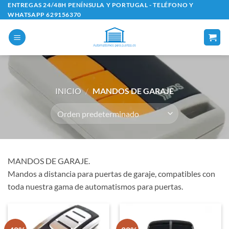
Saltar
ENTREGAS 24/48H PENÍNSULA Y PORTUGAL - TELÉFONO Y
WHATSAPP 629156370
al
contenido
INICIO
/
MANDOS DE GARAJE
MANDOS DE GARAJE.
Mandos a distancia para puertas de garaje, compatibles con
toda nuestra gama de automatismos para puertas.