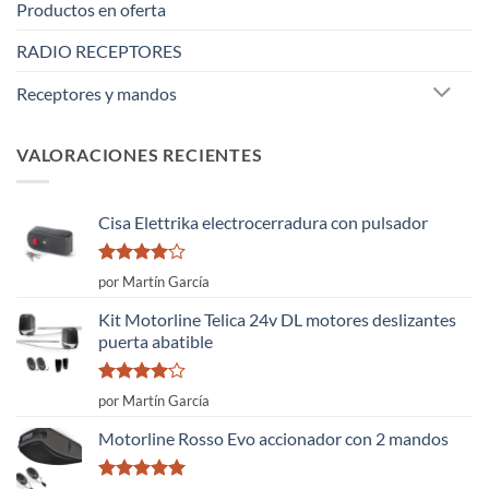
Productos en oferta
RADIO RECEPTORES
Receptores y mandos
VALORACIONES RECIENTES
Cisa Elettrika electrocerradura con pulsador
Valorado
por Martín García
con
4
de
5
Kit Motorline Telica 24v DL motores deslizantes
puerta abatible
Valorado
por Martín García
con
4
de
5
Motorline Rosso Evo accionador con 2 mandos