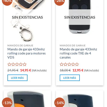
-40%
-28%
SIN EXISTENCIAS
SIN EXISTENCIAS
MANDOS DE GARAJE
MANDOS DE GARAJE
Mando de garaje 433mhz
Mando de garaje 433mhz
rolling code para motores
rolling code TXE de 4
VDS
canales
Valorado
El
El
Valorado
El
El
24,95
€
14,95
€
18,00
€
12,95
€
(IVA incluido)
(IVA incluido)
precio
precio
precio
precio
con
con
original
actual
original
actual
0
0
LEER MÁS
LEER MÁS
era:
es:
era:
es:
de
de
24,95 €.
14,95 €.
18,00 €.
12,95 €.
5
5
-13%
-14%