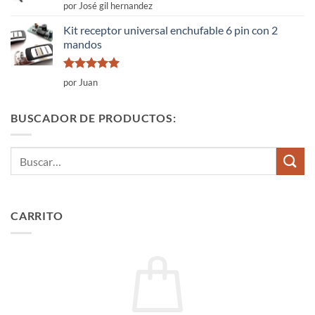
Valorado
por José gil hernandez
con
5
de 5
Kit receptor universal enchufable 6 pin con 2
mandos
Valorado
por Juan
con
5
de 5
BUSCADOR DE PRODUCTOS:
Buscar
por:
CARRITO