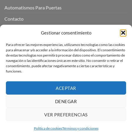
Automatismos Para Puertas
Contacto
Mi cuenta
Gestionar consentimiento
Para ofrecer las mejores experiencias, utilizamos tecnologías como las cookies
INFORMACIÓN LEGAL
para almacenar y/o acceder a la información del dispositivo. El consentimiento
de estas tecnologías nos permitirá procesar datos como el comportamiento de
navegación o las identificaciones únicas en este sitio. No consentir o retirar el
Aviso Legal
consentimiento, puede afectar negativamente a ciertas características y
funciones.
Pagos, envíos y devoluciones
Términos y condiciones
ACEPTAR
Política de cookies (UE)
DENEGAR
VER PREFERENCIAS
Visa
PayPal
Stripe
MasterCard
Amazon
Apple
Pay
Política de cookies
Términos y condiciones
Copyright 2026 ©
Automatismos Para Puertas