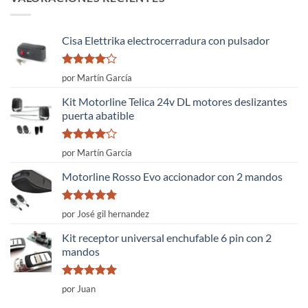
Cisa Elettrika electrocerradura con pulsador
Valorado
por Martín García
con
4
de
5
Kit Motorline Telica 24v DL motores deslizantes
puerta abatible
Valorado
por Martín García
con
4
de
5
Motorline Rosso Evo accionador con 2 mandos
Valorado
por José gil hernandez
con
5
de 5
Kit receptor universal enchufable 6 pin con 2
mandos
Valorado
por Juan
con
5
de 5