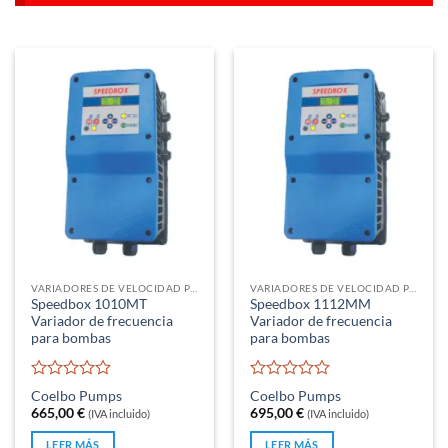
VARIADORES DE VELOCIDAD PARA BOMBAS DE AGUA
VARIADORES DE VELOCIDAD PARA BOMBAS DE AGUA
Speedbox 1010MT
Speedbox 1112MM
Variador de frecuencia
Variador de frecuencia
para bombas
para bombas
Valorado
Valorado
Coelbo Pumps
Coelbo Pumps
con
con
665,00
€
695,00
€
(IVA incluido)
(IVA incluido)
0
0
de
de
LEER MÁS
LEER MÁS