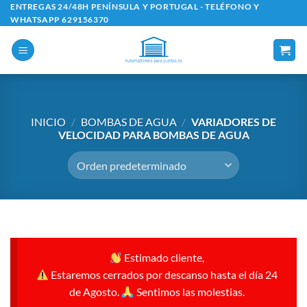
Saltar
ENTREGAS 24/48H PENÍNSULA Y PORTUGAL - TELÉFONO Y
WHATSAPP 629156370
al
contenido
INICIO
/
BOMBAS DE AGUA
/
VARIADORES DE
VELOCIDAD PARA BOMBAS DE AGUA
Estimado cliente,
Estaremos cerrados por descanso hasta el día 24
de Agosto.
Sentimos las molestias.