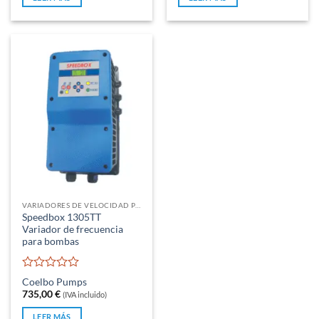
5
5
VARIADORES DE VELOCIDAD PARA BOMBAS DE AGUA
Speedbox 1305TT
Variador de frecuencia
para bombas
Valorado
Coelbo Pumps
con
735,00
€
(IVA incluido)
0
de
LEER MÁS