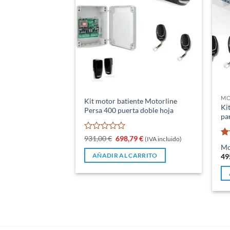
MO
Kit motor batiente Motorline
Ki
Persa 400 puerta doble hoja
pa
Valorado
El
El
931,00
€
698,79
€
(IVA incluido)
Va
precio
precio
con
Mo
original
actual
c
0
49
AÑADIR AL CARRITO
era:
es:
de
de
931,00 €.
698,79 €.
5