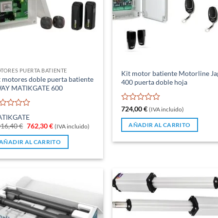
TORES PUERTA BATIENTE
Kit motor batiente Motorline Ja
t motores doble puerta batiente
400 puerta doble hoja
AY MATIKGATE 600
Valorado
724,00
€
(IVA incluido)
lorado
con
TIKGATE
n
0
El
El
016,40
€
762,30
€
AÑADIR AL CARRITO
(IVA incluido)
de
precio
precio
original
actual
5
AÑADIR AL CARRITO
era:
es:
1.016,40 €.
762,30 €.