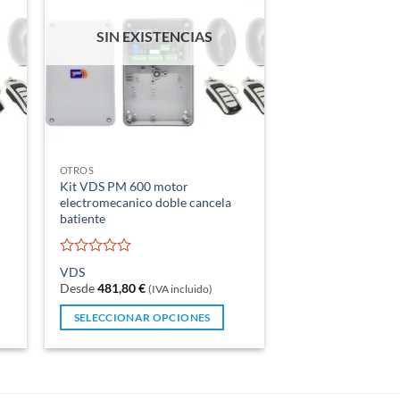
SIN EXISTENCIAS
OTROS
Kit VDS PM 600 motor
electromecanico doble cancela
batiente
Valorado
VDS
con
Desde
481,80
€
(IVA incluido)
0
de
SELECCIONAR OPCIONES
5
Este
producto
tiene