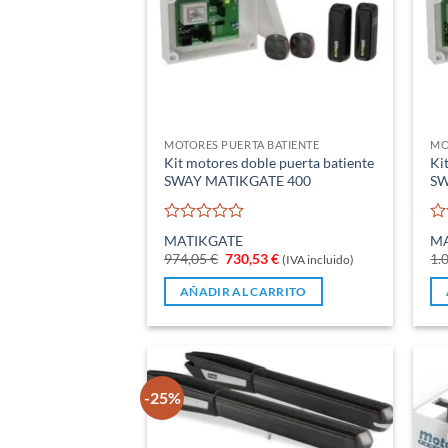
MOTORES PUERTA BATIENTE
MO
Kit motores doble puerta batiente
Ki
SWAY MATIKGATE 400
SW
Valorado
Va
MATIKGATE
MA
con
co
El
El
974,05
€
730,53
€
1.
(IVA incluido)
0
0
precio
precio
de
de
original
actual
AÑADIR AL CARRITO
5
5
era:
es:
974,05 €.
730,53 €.
-25%