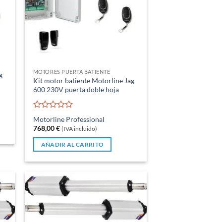
MOTORES PUERTA BATIENTE
g
Kit motor batiente Motorline Jag
600 230V puerta doble hoja
Valorado
Motorline Professional
con
768,00
€
(IVA incluido)
0
de
AÑADIR AL CARRITO
5