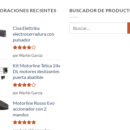
ORACIONES RECIENTES
BUSCADOR DE PRODUCT
Buscar
Cisa Elettrika
por:
electrocerradura con
pulsador
Valorado
por Martín García
con
4
de
5
Kit Motorline Telica 24v
DL motores deslizantes
puerta abatible
Valorado
por Martín García
con
4
de
5
Motorline Rosso Evo
accionador con 2
mandos
Valorado