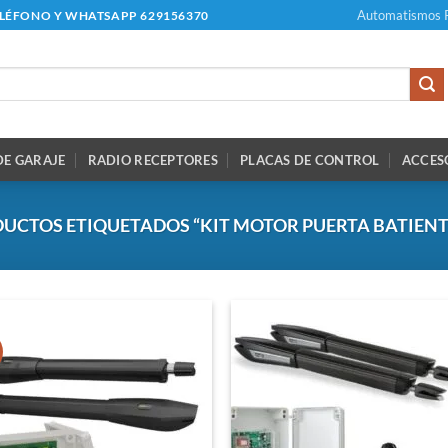
Automatismos 
ELÉFONO Y WHATSAPP 629156370
E GARAJE
RADIO RECEPTORES
PLACAS DE CONTROL
ACCES
UCTOS ETIQUETADOS “KIT MOTOR PUERTA BATIENT