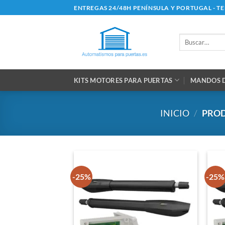
Saltar
ENTREGAS 24/48H PENÍNSULA Y PORTUGAL - T
al
contenido
Buscar
por:
KITS MOTORES PARA PUERTAS
MANDOS D
INICIO
/
PROD
-25%
-25%