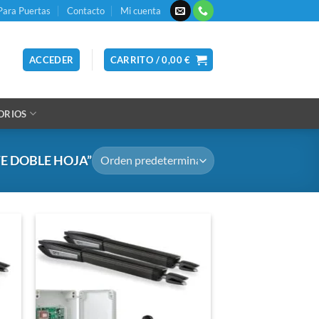
Para Puertas
Contacto
Mi cuenta
ACCEDER
CARRITO /
0,00
€
ORIOS
E DOBLE HOJA”