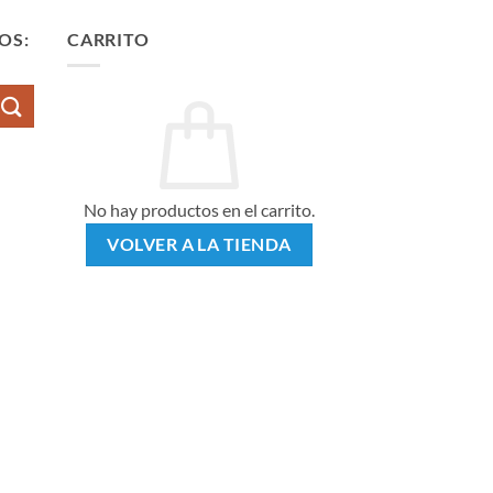
múltiples
variantes.
OS:
CARRITO
Las
opciones
se
pueden
elegir
en
la
No hay productos en el carrito.
página
VOLVER A LA TIENDA
de
producto