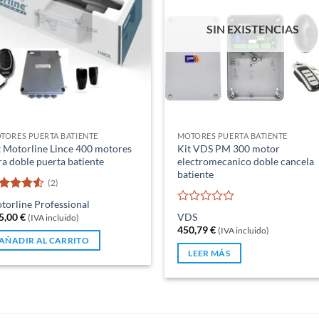
SIN EXISTENCIAS
TORES PUERTA BATIENTE
MOTORES PUERTA BATIENTE
t Motorline Lince 400 motores
Kit VDS PM 300 motor
ra doble puerta batiente
electromecanico doble cancela
batiente
(2)
lorado
torline Professional
on
4.5
Valorado
5,00
€
VDS
(IVA incluido)
 5
con
450,79
€
(IVA incluido)
0
AÑADIR AL CARRITO
de
LEER MÁS
5