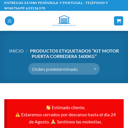
Saltar
ENTREGAS 24/48H PENÍNSULA Y PORTUGAL - TELÉFONO Y
WHATSAPP 629156370
al
contenido
INICIO
/
PRODUCTOS ETIQUETADOS “KIT MOTOR
PUERTA CORREDERA 1600KG”
Estimado cliente,
Estaremos cerrados por descanso hasta el día 24
de Agosto.
Sentimos las molestias.