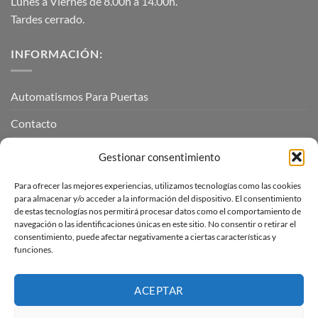
Lunes a Viernes de 8.00h a 14.00h.
Tardes cerrado.
INFORMACIÓN:
Automatismos Para Puertas
Contacto
Mi cuenta
Gestionar consentimiento
Para ofrecer las mejores experiencias, utilizamos tecnologías como las cookies
INFORMACIÓN LEGAL
para almacenar y/o acceder a la información del dispositivo. El consentimiento
de estas tecnologías nos permitirá procesar datos como el comportamiento de
navegación o las identificaciones únicas en este sitio. No consentir o retirar el
Aviso Legal
consentimiento, puede afectar negativamente a ciertas características y
funciones.
Pagos, envíos y devoluciones
Términos y condiciones
ACEPTAR
Política de cookies (UE)