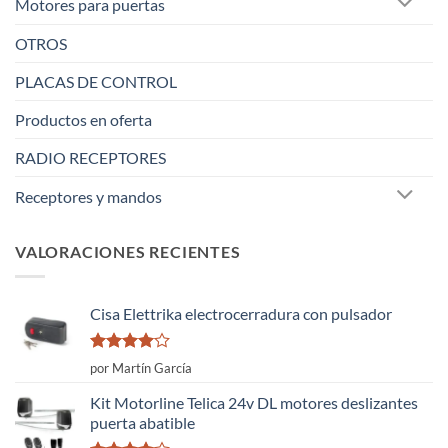
Motores para puertas
OTROS
PLACAS DE CONTROL
Productos en oferta
RADIO RECEPTORES
Receptores y mandos
VALORACIONES RECIENTES
Cisa Elettrika electrocerradura con pulsador
Valorado
por Martín García
con
4
de
5
Kit Motorline Telica 24v DL motores deslizantes
puerta abatible