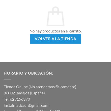
No hay productos en el carrito.
VOLVER A LA TIENDA
HORARIO Y UBICACIÓN:
Tienda Online (No atendemos físicamente)
06002 Badajoz (España)
Tel. 629156370
instalmaticsur@gmail.com