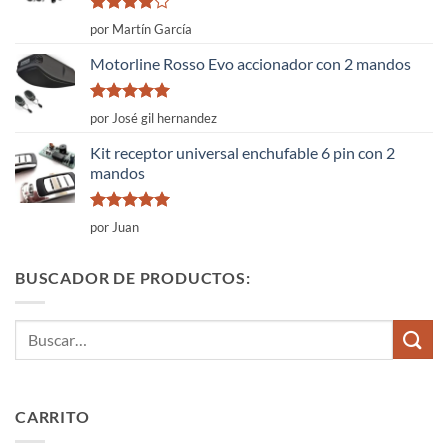
Valorado
por Martín García
con
4
de
5
Motorline Rosso Evo accionador con 2 mandos
Valorado
por José gil hernandez
con
5
de 5
Kit receptor universal enchufable 6 pin con 2
mandos
Valorado
por Juan
con
5
de 5
BUSCADOR DE PRODUCTOS:
Buscar
por:
CARRITO