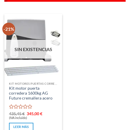
-21%
SIN EXISTENCIAS
KIT MOTORES PUERTAS CORREDERAS
Kit motor puerta
corredera 1600kg AG
Future cremallera acero
Valorado
El
El
435,45
€
345,00
€
precio
precio
con
(IVA incluido)
original
actual
0
era:
es:
LEER MÁS
de
435,45 €.
345,00 €.