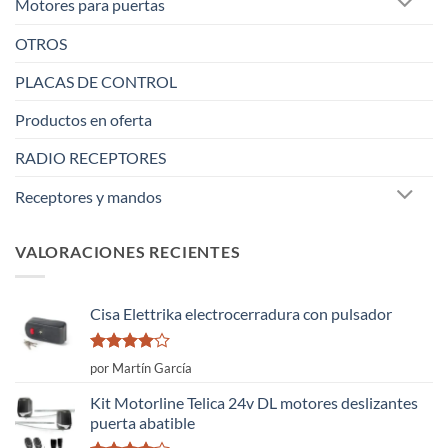
Motores para puertas
OTROS
PLACAS DE CONTROL
Productos en oferta
RADIO RECEPTORES
Receptores y mandos
VALORACIONES RECIENTES
Cisa Elettrika electrocerradura con pulsador
Valorado
por Martín García
con
4
de
5
Kit Motorline Telica 24v DL motores deslizantes
puerta abatible