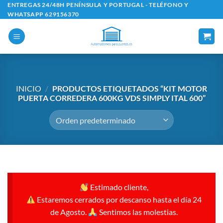
Saltar
ENTREGAS 24/48H PENÍNSULA Y PORTUGAL - TELÉFONO Y
WHATSAPP 629156370
al
contenido
INICIO
/
PRODUCTOS ETIQUETADOS “KIT MOTOR
PUERTA CORREDERA 600KG VDS SIMPLY ITAL 600”
Estimado cliente,
Estaremos cerrados por descanso hasta el día 24
de Agosto.
Sentimos las molestias.