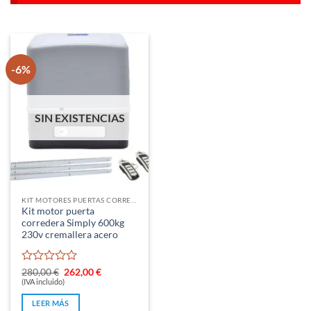
-6%
SIN EXISTENCIAS
KIT MOTORES PUERTAS CORREDERAS
Kit motor puerta
corredera Simply 600kg
230v cremallera acero
Valorado
El
El
280,00
€
262,00
€
precio
precio
con
(IVA incluido)
original
actual
0
era:
es:
LEER MÁS
de
280,00 €.
262,00 €.