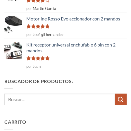
Valorado
por Martín García
con
4
de
5
Motorline Rosso Evo accionador con 2 mandos
Valorado
por José gil hernandez
con
5
de 5
Kit receptor universal enchufable 6 pin con 2
mandos
Valorado
por Juan
con
5
de 5
BUSCADOR DE PRODUCTOS:
Buscar
por:
CARRITO