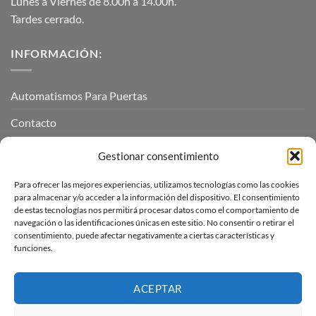
Lunes a Viernes de 8.00h a 14.00h.
Tardes cerrado.
INFORMACIÓN:
Automatismos Para Puertas
Contacto
Mi cuenta
Gestionar consentimiento
Para ofrecer las mejores experiencias, utilizamos tecnologías como las cookies
INFORMACIÓN LEGAL
para almacenar y/o acceder a la información del dispositivo. El consentimiento
de estas tecnologías nos permitirá procesar datos como el comportamiento de
navegación o las identificaciones únicas en este sitio. No consentir o retirar el
Aviso Legal
consentimiento, puede afectar negativamente a ciertas características y
funciones.
Pagos, envíos y devoluciones
Términos y condiciones
ACEPTAR
Política de cookies (UE)