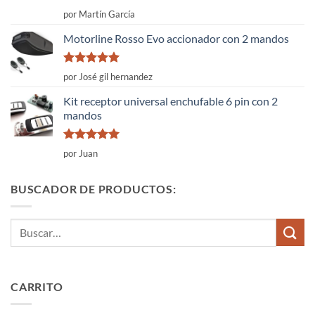
Valorado
por Martín García
con
4
de
5
Motorline Rosso Evo accionador con 2 mandos
Valorado
por José gil hernandez
con
5
de 5
Kit receptor universal enchufable 6 pin con 2
mandos
Valorado
por Juan
con
5
de 5
BUSCADOR DE PRODUCTOS:
Buscar
por:
CARRITO