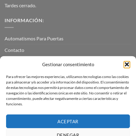
Tardes cerrado.
INFORMACIÓN:
Automatismos Para Puertas
Contacto
Mi cuenta
Gestionar consentimiento
Para ofrecer las mejores experiencias, utilizamos tecnologías como las cookies
INFORMACIÓN LEGAL
para almacenar y/o acceder a la información del dispositivo. El consentimiento
de estas tecnologías nos permitirá procesar datos como el comportamiento de
navegación o las identificaciones únicas en este sitio. No consentir o retirar el
Aviso Legal
consentimiento, puede afectar negativamente a ciertas características y
funciones.
Pagos, envíos y devoluciones
Términos y condiciones
ACEPTAR
Política de cookies (UE)
DENEGAR