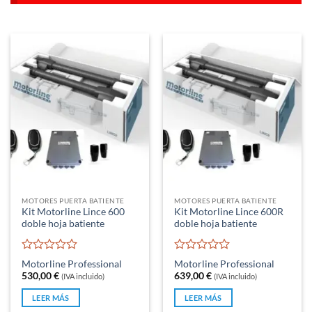
MOTORES PUERTA BATIENTE
MOTORES PUERTA BATIENTE
Kit Motorline Lince 600
Kit Motorline Lince 600R
doble hoja batiente
doble hoja batiente
Valorado
Valorado
Motorline Professional
Motorline Professional
con
con
530,00
€
639,00
€
(IVA incluido)
(IVA incluido)
0
0
de
de
LEER MÁS
LEER MÁS
5
5