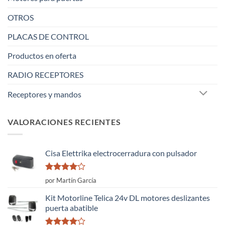
OTROS
PLACAS DE CONTROL
Productos en oferta
RADIO RECEPTORES
Receptores y mandos
VALORACIONES RECIENTES
Cisa Elettrika electrocerradura con pulsador
Valorado
por Martín García
con
4
de
5
Kit Motorline Telica 24v DL motores deslizantes
puerta abatible