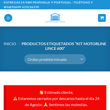
Saltar
ENTREGAS 24/48H PENÍNSULA Y PORTUGAL - TELÉFONO Y
WHATSAPP 629156370
al
contenido
INICIO
/
PRODUCTOS ETIQUETADOS “KIT MOTORLINE
LINCE 600”
Estimado cliente,
Estaremos cerrados por descanso hasta el día 24
de Agosto.
Sentimos las molestias.