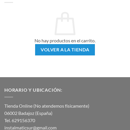
No hay productos en el carrito.
VOLVER A LA TIENDA
HORARIO Y UBICACIÓN:
Tienda Online (No atendemos físicamente)
06002 Badajoz (España)
Tel. 629156370
instalmaticsur@gmail.com