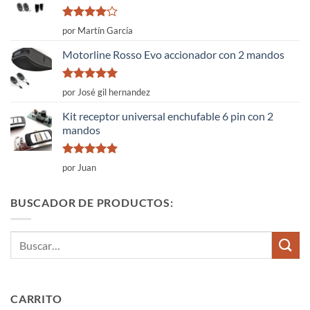
Valorado
por Martín García
con
4
de
5
Motorline Rosso Evo accionador con 2 mandos
Valorado
por José gil hernandez
con
5
de 5
Kit receptor universal enchufable 6 pin con 2
mandos
Valorado
por Juan
con
5
de 5
BUSCADOR DE PRODUCTOS:
Buscar
por:
CARRITO