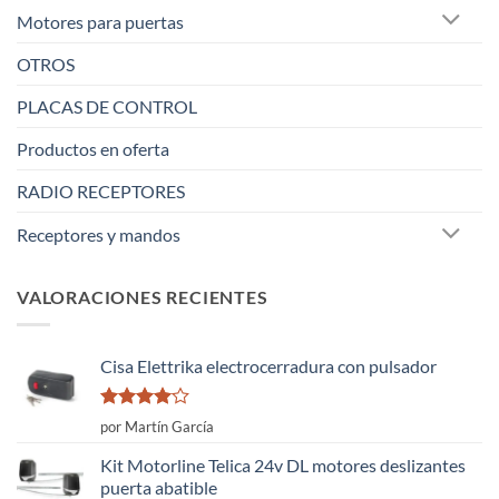
Motores para puertas
OTROS
PLACAS DE CONTROL
Productos en oferta
RADIO RECEPTORES
Receptores y mandos
VALORACIONES RECIENTES
Cisa Elettrika electrocerradura con pulsador
Valorado
por Martín García
con
4
de
5
Kit Motorline Telica 24v DL motores deslizantes
puerta abatible