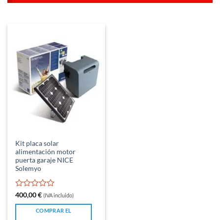
Kit placa solar
alimentación motor
puerta garaje NICE
Solemyo
Valorado
400,00
€
(IVA incluido)
con
0
COMPRAR EL
de