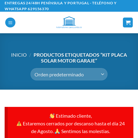
Saltar
ENTREGAS 24/48H PENÍNSULA Y PORTUGAL - TELÉFONO Y
WHATSAPP 629156370
al
contenido
INICIO
/
PRODUCTOS ETIQUETADOS “KIT PLACA
SOLAR MOTOR GARAJE”
Estimado cliente,
Estaremos cerrados por descanso hasta el día 24
de Agosto.
Sentimos las molestias.