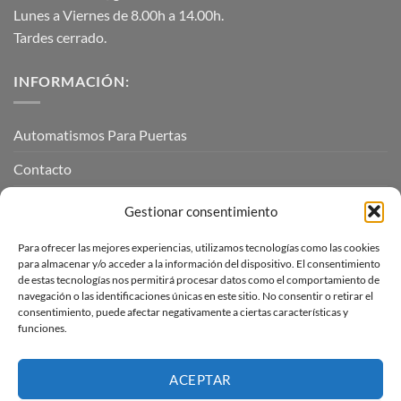
Lunes a Viernes de 8.00h a 14.00h.
Tardes cerrado.
INFORMACIÓN:
Automatismos Para Puertas
Contacto
Mi cuenta
Gestionar consentimiento
Para ofrecer las mejores experiencias, utilizamos tecnologías como las cookies
INFORMACIÓN LEGAL
para almacenar y/o acceder a la información del dispositivo. El consentimiento
de estas tecnologías nos permitirá procesar datos como el comportamiento de
navegación o las identificaciones únicas en este sitio. No consentir o retirar el
Aviso Legal
consentimiento, puede afectar negativamente a ciertas características y
funciones.
Pagos, envíos y devoluciones
Términos y condiciones
ACEPTAR