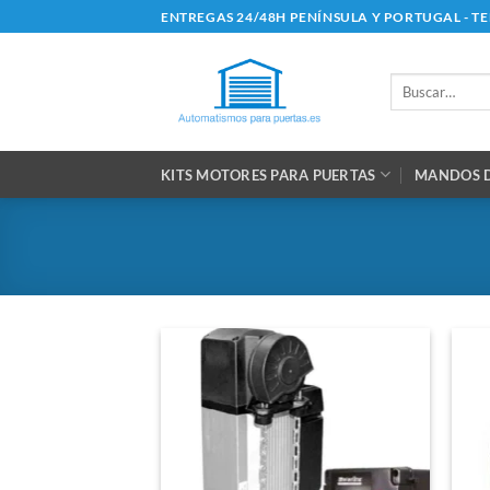
Saltar
ENTREGAS 24/48H PENÍNSULA Y PORTUGAL - T
al
contenido
Buscar
por:
KITS MOTORES PARA PUERTAS
MANDOS D