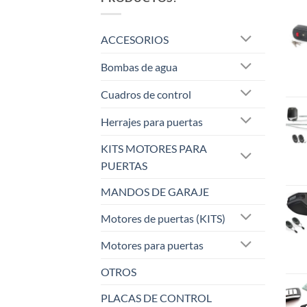
op
se
se
pueden
pu
ACCESORIOS
elegir
ele
en
Bombas de agua
en
la
la
página
Cuadros de control
pá
de
de
producto
Herrajes para puertas
pr
KITS MOTORES PARA
PUERTAS
MANDOS DE GARAJE
Motores de puertas (KITS)
Motores para puertas
OTROS
PLACAS DE CONTROL