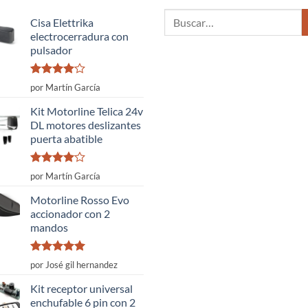
ciones
Buscar
Cisa Elettrika
por:
electrocerradura con
eden
pulsador
gir
Valorado
por Martín García
con
4
de
gina
5
Kit Motorline Telica 24v
DL motores deslizantes
oducto
puerta abatible
Valorado
por Martín García
con
4
de
5
Motorline Rosso Evo
accionador con 2
mandos
Valorado
por José gil hernandez
con
5
de 5
Kit receptor universal
enchufable 6 pin con 2