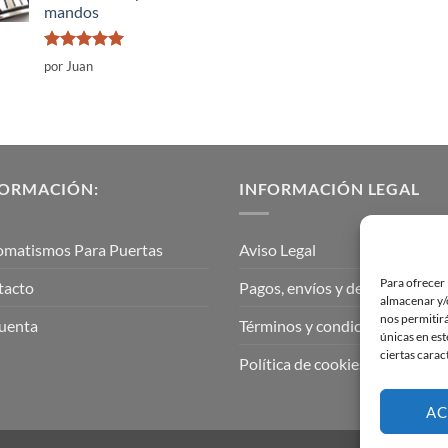
mandos
Valorado
por Juan
con
5
de 5
FORMACIÓN:
INFORMACIÓN LEGAL
omatismos Para Puertas
Aviso Legal
Para ofrecer 
tacto
Pagos, envíos y devoluciones
almacenar y/o
nos permitir
uenta
Términos y condiciones
únicas en est
ciertas carac
Política de cookies (UE)
AC