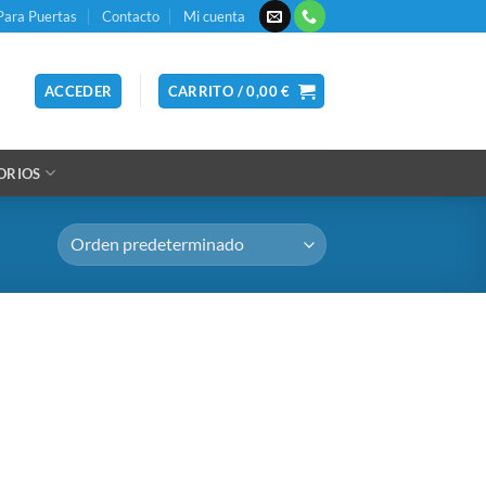
Para Puertas
Contacto
Mi cuenta
ACCEDER
CARRITO /
0,00
€
ORIOS