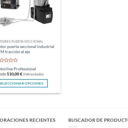
TORES PUERTA SECCIONAL
tor puerta seccional industrial
M tracción al eje
lorado
torline Professional
n
sde
510,00
€
(IVA incluido)
SELECCIONAR OPCIONES
te
oducto
ne
ltiples
iantes.
ORACIONES RECIENTES
BUSCADOR DE PRODUCT
s