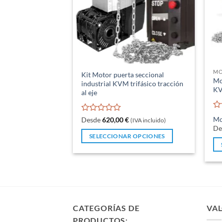
MO
Kit Motor puerta seccional
Mo
industrial KVM trifásico tracción
KV
al eje
Va
Valorado
Mo
Desde
620,00
€
(IVA incluido)
co
con
De
0
0
SELECCIONAR OPCIONES
de
de
5
Este
5
Es
producto
pr
tiene
tie
múltiples
mú
variantes.
var
Las
CATEGORÍAS DE
VAL
La
opciones
PRODUCTOS: