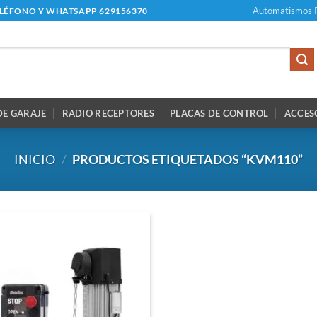
Automatismos 
ELÉFONO Y WHATSAPP 629156370
E GARAJE
RADIO RECEPTORES
PLACAS DE CONTROL
ACCES
INICIO
/
PRODUCTOS ETIQUETADOS “KVM110”