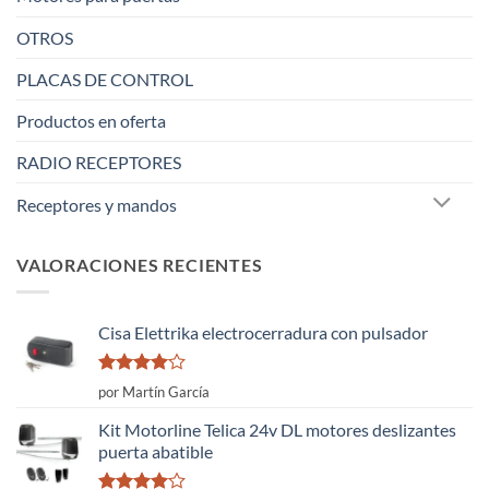
OTROS
PLACAS DE CONTROL
Productos en oferta
RADIO RECEPTORES
Receptores y mandos
VALORACIONES RECIENTES
Cisa Elettrika electrocerradura con pulsador
Valorado
por Martín García
con
4
de
5
Kit Motorline Telica 24v DL motores deslizantes
puerta abatible