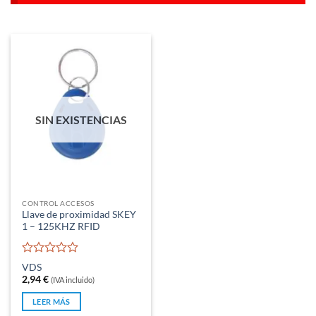
SIN EXISTENCIAS
CONTROL ACCESOS
Llave de proximidad SKEY
1 – 125KHZ RFID
Valorado
VDS
con
2,94
€
(IVA incluido)
0
de
LEER MÁS
5