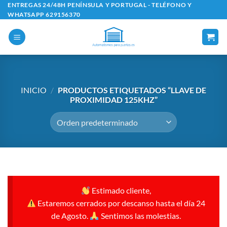
Saltar
ENTREGAS 24/48H PENÍNSULA Y PORTUGAL - TELÉFONO Y
WHATSAPP 629156370
al
contenido
INICIO
/
PRODUCTOS ETIQUETADOS “LLAVE DE
PROXIMIDAD 125KHZ”
Estimado cliente,
Estaremos cerrados por descanso hasta el día 24
de Agosto.
Sentimos las molestias.