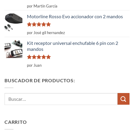
Valorado
por Martín García
con
4
de
5
Motorline Rosso Evo accionador con 2 mandos
Valorado
por José gil hernandez
con
5
de 5
Kit receptor universal enchufable 6 pin con 2
mandos
Valorado
por Juan
con
5
de 5
BUSCADOR DE PRODUCTOS:
Buscar
por:
CARRITO