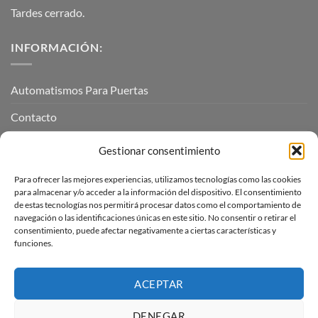
Tardes cerrado.
INFORMACIÓN:
Automatismos Para Puertas
Contacto
Mi cuenta
Gestionar consentimiento
Para ofrecer las mejores experiencias, utilizamos tecnologías como las cookies
INFORMACIÓN LEGAL
para almacenar y/o acceder a la información del dispositivo. El consentimiento
de estas tecnologías nos permitirá procesar datos como el comportamiento de
navegación o las identificaciones únicas en este sitio. No consentir o retirar el
Aviso Legal
consentimiento, puede afectar negativamente a ciertas características y
funciones.
Pagos, envíos y devoluciones
Términos y condiciones
ACEPTAR
Política de cookies (UE)
DENEGAR