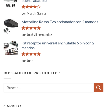
puerta abatible
Valorado
por Martín García
con
4
de
5
Motorline Rosso Evo accionador con 2 mandos
Valorado
por José gil hernandez
con
5
de 5
Kit receptor universal enchufable 6 pin con 2
mandos
Valorado
por Juan
con
5
de 5
BUSCADOR DE PRODUCTOS:
Buscar
por:
CARRITO