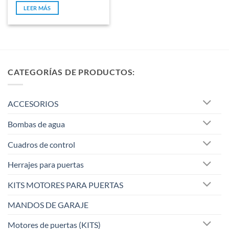
original
actual
de
LEER MÁS
era:
es:
5
15,00 €.
12,90 €.
CATEGORÍAS DE PRODUCTOS:
ACCESORIOS
Bombas de agua
Cuadros de control
Herrajes para puertas
KITS MOTORES PARA PUERTAS
MANDOS DE GARAJE
Motores de puertas (KITS)