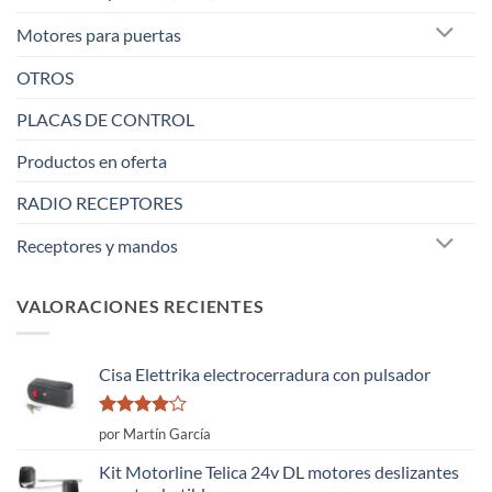
Motores para puertas
OTROS
PLACAS DE CONTROL
Productos en oferta
RADIO RECEPTORES
Receptores y mandos
VALORACIONES RECIENTES
Cisa Elettrika electrocerradura con pulsador
Valorado
por Martín García
con
4
de
5
Kit Motorline Telica 24v DL motores deslizantes