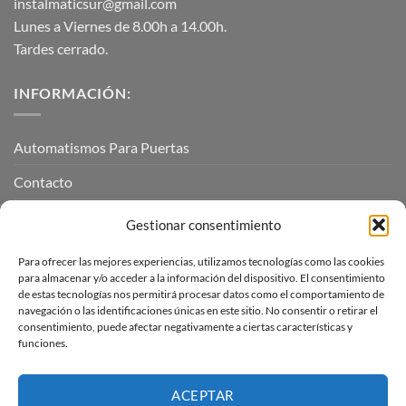
instalmaticsur@gmail.com
Lunes a Viernes de 8.00h a 14.00h.
Tardes cerrado.
INFORMACIÓN:
Automatismos Para Puertas
Contacto
Mi cuenta
Gestionar consentimiento
Para ofrecer las mejores experiencias, utilizamos tecnologías como las cookies
INFORMACIÓN LEGAL
para almacenar y/o acceder a la información del dispositivo. El consentimiento
de estas tecnologías nos permitirá procesar datos como el comportamiento de
navegación o las identificaciones únicas en este sitio. No consentir o retirar el
Aviso Legal
consentimiento, puede afectar negativamente a ciertas características y
funciones.
Pagos, envíos y devoluciones
Términos y condiciones
ACEPTAR