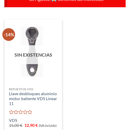
-14%
SIN EXISTENCIAS
REPUESTOS VDS
Llave desbloqueo aluminio
motor batiente VDS Linear
11
Valorado
VDS
con
El
El
15,00
€
12,90
€
(IVA incluido)
0
precio
precio