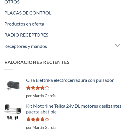
OTROS
PLACAS DE CONTROL
Productos en oferta
RADIO RECEPTORES
Receptores y mandos
VALORACIONES RECIENTES
Cisa Elettrika electrocerradura con pulsador
Valorado
por Martín García
con
4
de
5
Kit Motorline Telica 24v DL motores deslizantes
puerta abatible
Valorado
por Martín García