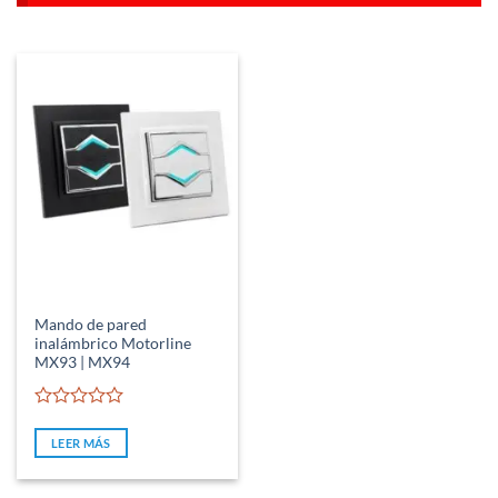
Mando de pared
inalámbrico Motorline
MX93 | MX94
Valorado
con
LEER MÁS
0
de
5