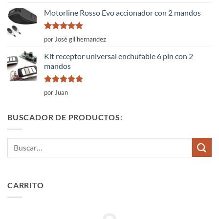
con
4
de
5
Motorline Rosso Evo accionador con 2 mandos
Valorado
por José gil hernandez
con
5
de 5
Kit receptor universal enchufable 6 pin con 2
mandos
Valorado
por Juan
con
5
de 5
BUSCADOR DE PRODUCTOS:
Buscar
por:
CARRITO