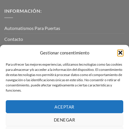
INFORMACIÓN:
Automatismos Para Puertas
Contacto
Mi cuenta
Gestionar consentimiento
Para ofrecer las mejores experiencias, utilizamos tecnologías como las cookies
INFORMACIÓN LEGAL
para almacenar y/o acceder a la información del dispositivo. El consentimiento
de estas tecnologías nos permitirá procesar datos como el comportamiento de
navegación o las identificaciones únicas en este sitio. No consentir o retirar el
Aviso Legal
consentimiento, puede afectar negativamente a ciertas características y
funciones.
Pagos, envíos y devoluciones
Términos y condiciones
ACEPTAR
Política de cookies (UE)
DENEGAR