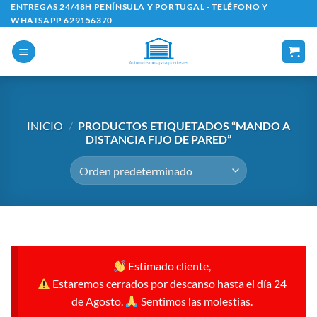
Saltar
ENTREGAS 24/48H PENÍNSULA Y PORTUGAL - TELÉFONO Y
WHATSAPP 629156370
al
contenido
INICIO
/
PRODUCTOS ETIQUETADOS “MANDO A
DISTANCIA FIJO DE PARED”
Estimado cliente,
Estaremos cerrados por descanso hasta el día 24
de Agosto.
Sentimos las molestias.