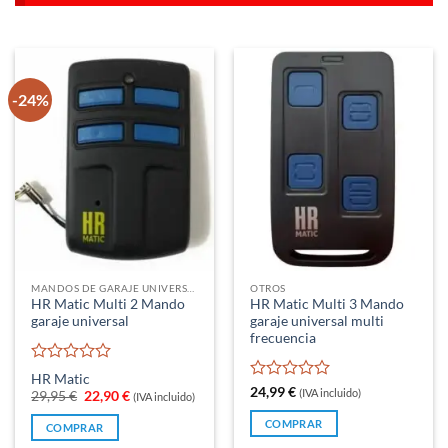
-24%
MANDOS DE GARAJE UNIVERSALES
OTROS
HR Matic Multi 2 Mando
HR Matic Multi 3 Mando
garaje universal
garaje universal multi
frecuencia
Valorado
HR Matic
con
Valorado
24,99
€
(IVA incluido)
El
El
29,95
€
22,90
€
(IVA incluido)
0
con
precio
precio
original
actual
de
0
COMPRAR
COMPRAR
era:
es:
5
de
29,95 €.
22,90 €.