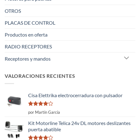
OTROS
PLACAS DE CONTROL
Productos en oferta
RADIO RECEPTORES
Receptores y mandos
VALORACIONES RECIENTES
Cisa Elettrika electrocerradura con pulsador
Valorado
por Martín García
con
4
de
5
Kit Motorline Telica 24v DL motores deslizantes
puerta abatible