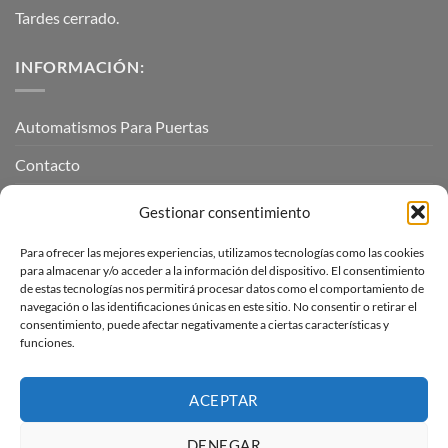
Tardes cerrado.
INFORMACIÓN:
Automatismos Para Puertas
Contacto
Mi cuenta
Gestionar consentimiento
Para ofrecer las mejores experiencias, utilizamos tecnologías como las cookies
INFORMACIÓN LEGAL
para almacenar y/o acceder a la información del dispositivo. El consentimiento
de estas tecnologías nos permitirá procesar datos como el comportamiento de
navegación o las identificaciones únicas en este sitio. No consentir o retirar el
Aviso Legal
consentimiento, puede afectar negativamente a ciertas características y
funciones.
Pagos, envíos y devoluciones
Términos y condiciones
ACEPTAR
Política de cookies (UE)
DENEGAR