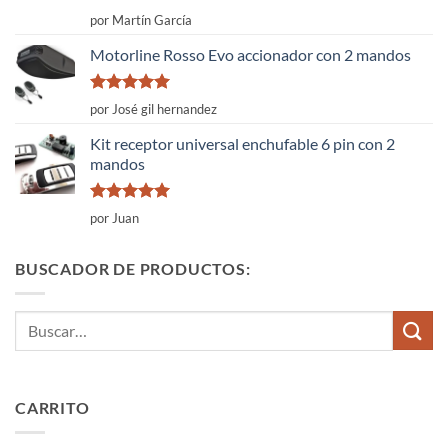
Valorado
por Martín García
con
4
de
5
Motorline Rosso Evo accionador con 2 mandos
Valorado
por José gil hernandez
con
5
de 5
Kit receptor universal enchufable 6 pin con 2
mandos
Valorado
por Juan
con
5
de 5
BUSCADOR DE PRODUCTOS:
Buscar
por:
CARRITO