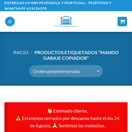
Saltar
ENTREGAS 24/48H PENÍNSULA Y PORTUGAL - TELÉFONO Y
WHATSAPP 629156370
al
contenido
INICIO
/
PRODUCTOS ETIQUETADOS “MANDO
GARAJE COPIADOR”
Estimado cliente,
Estaremos cerrados por descanso hasta el día 24
de Agosto.
Sentimos las molestias.