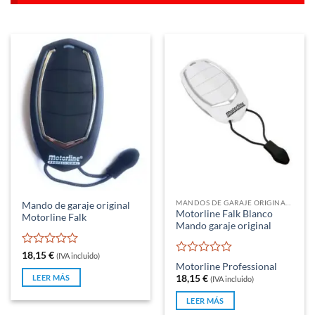
MANDOS DE GARAJE ORIGINALES
Mando de garaje original
Motorline Falk Blanco
Motorline Falk
Mando garaje original
Valorado
18,15
€
(IVA incluido)
Valorado
con
Motorline Professional
con
0
LEER MÁS
18,15
€
(IVA incluido)
0
de
de
5
LEER MÁS
5