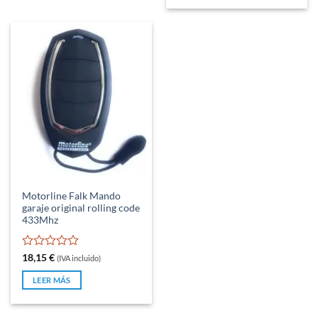
Motorline Falk Mando
garaje original rolling code
433Mhz
Valorado
18,15
€
(IVA incluido)
con
0
LEER MÁS
de
5