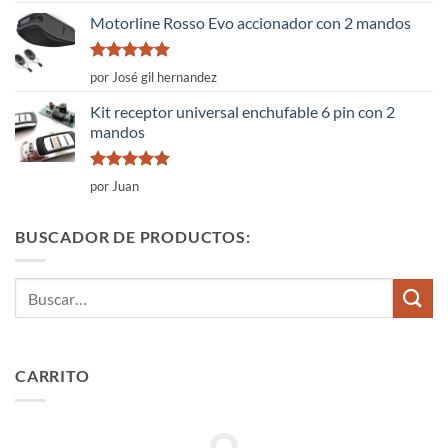
5
Motorline Rosso Evo accionador con 2 mandos
Valorado
por José gil hernandez
con
5
de 5
Kit receptor universal enchufable 6 pin con 2
mandos
Valorado
por Juan
con
5
de 5
BUSCADOR DE PRODUCTOS:
Buscar
por:
CARRITO