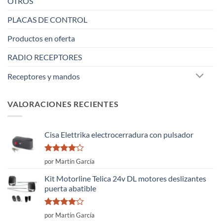
OTROS
PLACAS DE CONTROL
Productos en oferta
RADIO RECEPTORES
Receptores y mandos
VALORACIONES RECIENTES
Cisa Elettrika electrocerradura con pulsador
Valorado
por Martín García
con
4
de
5
Kit Motorline Telica 24v DL motores deslizantes
puerta abatible
Valorado
por Martín García
con
4
de