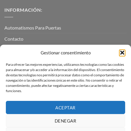
INFORMACIÓN:
Automatismos Para Puertas
Contacto
Mi cuenta
Gestionar consentimiento
Para ofrecer las mejores experiencias, utilizamos tecnologías como las cookies
INFORMACIÓN LEGAL
para almacenar y/o acceder a la información del dispositivo. El consentimiento
de estas tecnologías nos permitirá procesar datos como el comportamiento de
navegación o las identificaciones únicas en este sitio. No consentir o retirar el
Aviso Legal
consentimiento, puede afectar negativamente a ciertas características y
funciones.
Pagos, envíos y devoluciones
Términos y condiciones
ACEPTAR
Política de cookies (UE)
DENEGAR