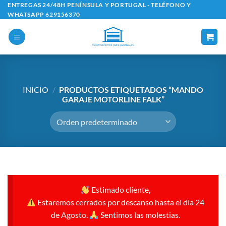
Saltar
ENTREGAS 24/48H PENÍNSULA Y PORTUGAL - TELÉFONO Y
WHATSAPP 629156370
al
contenido
INICIO
/
PRODUCTOS ETIQUETADOS “MANDO
GARAJE MOTORLINE FALK”
Estimado cliente,
Estaremos cerrados por descanso hasta el día 24
de Agosto.
Sentimos las molestias.