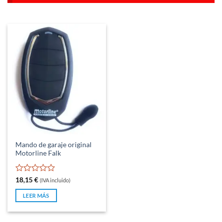
Mando de garaje original
Motorline Falk
Valorado
18,15
€
(IVA incluido)
con
0
LEER MÁS
de
5