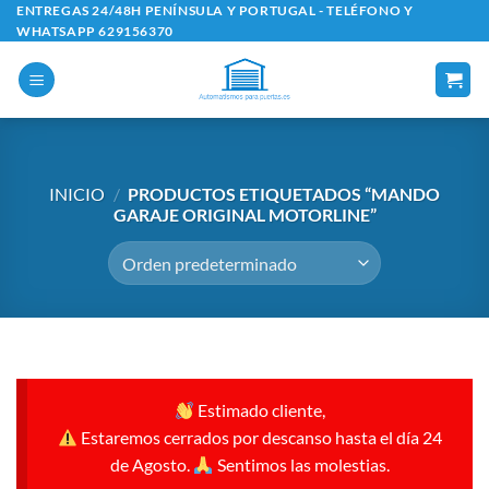
Saltar
ENTREGAS 24/48H PENÍNSULA Y PORTUGAL - TELÉFONO Y
WHATSAPP 629156370
al
contenido
INICIO
/
PRODUCTOS ETIQUETADOS “MANDO
GARAJE ORIGINAL MOTORLINE”
Estimado cliente,
Estaremos cerrados por descanso hasta el día 24
de Agosto.
Sentimos las molestias.