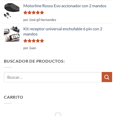
5
Motorline Rosso Evo accionador con 2 mandos
Valorado
por José gil hernandez
con
5
de 5
Kit receptor universal enchufable 6 pin con 2
mandos
Valorado
por Juan
con
5
de 5
BUSCADOR DE PRODUCTOS:
Buscar
por:
CARRITO