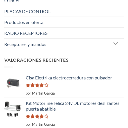
OTROS
PLACAS DE CONTROL
Productos en oferta
RADIO RECEPTORES
Receptores y mandos
VALORACIONES RECIENTES
Cisa Elettrika electrocerradura con pulsador
Valorado
por Martín García
con
4
de
5
Kit Motorline Telica 24v DL motores deslizantes
puerta abatible
Valorado
por Martín García
con
4
de