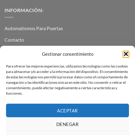
INFORMACIÓN:
Automatismos Para Puertas
Contacto
Mi cuenta
Gestionar consentimiento
Para ofrecer las mejores experiencias, utilizamos tecnologías como las cookies
INFORMACIÓN LEGAL
para almacenar y/o acceder a la información del dispositivo. El consentimiento
de estas tecnologías nos permitirá procesar datos como el comportamiento de
navegación o las identificaciones únicas en este sitio. No consentir o retirar el
Aviso Legal
consentimiento, puede afectar negativamente a ciertas características y
funciones.
Pagos, envíos y devoluciones
Términos y condiciones
ACEPTAR
Política de cookies (UE)
DENEGAR