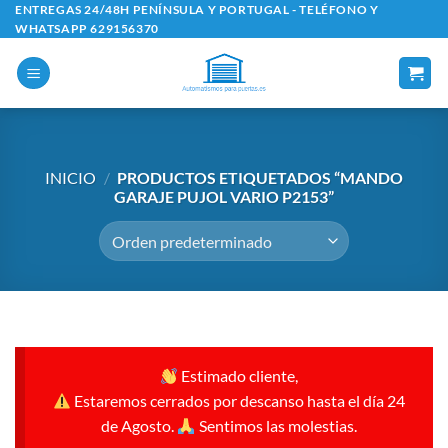
Saltar
ENTREGAS 24/48H PENÍNSULA Y PORTUGAL - TELÉFONO Y
WHATSAPP 629156370
al
contenido
INICIO
/
PRODUCTOS ETIQUETADOS “MANDO
GARAJE PUJOL VARIO P2153”
Estimado cliente,
Estaremos cerrados por descanso hasta el día 24
de Agosto.
Sentimos las molestias.