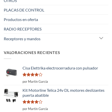
OTROS
PLACAS DE CONTROL
Productos en oferta
RADIO RECEPTORES
Receptores y mandos
VALORACIONES RECIENTES
Cisa Elettrika electrocerradura con pulsador
Valorado
por Martín García
con
4
de
5
Kit Motorline Telica 24v DL motores deslizantes
puerta abatible
Valorado
por Martín García
con
4
de