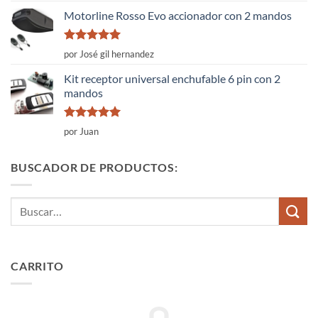
5
Motorline Rosso Evo accionador con 2 mandos
Valorado
por José gil hernandez
con
5
de 5
Kit receptor universal enchufable 6 pin con 2
mandos
Valorado
por Juan
con
5
de 5
BUSCADOR DE PRODUCTOS:
Buscar
por:
CARRITO