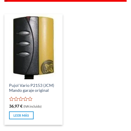
Pujol Vario P2153 (JCM)
Mando garaje original
Valorado
36,97
€
(IVA incluido)
con
0
LEER MÁS
de
5