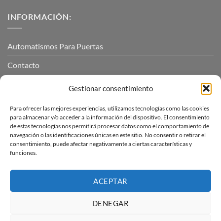
INFORMACIÓN:
Automatismos Para Puertas
Contacto
Mi cuenta
Gestionar consentimiento
Para ofrecer las mejores experiencias, utilizamos tecnologías como las cookies
INFORMACIÓN LEGAL
para almacenar y/o acceder a la información del dispositivo. El consentimiento
de estas tecnologías nos permitirá procesar datos como el comportamiento de
navegación o las identificaciones únicas en este sitio. No consentir o retirar el
Aviso Legal
consentimiento, puede afectar negativamente a ciertas características y
funciones.
Pagos, envíos y devoluciones
Términos y condiciones
ACEPTAR
Política de cookies (UE)
DENEGAR