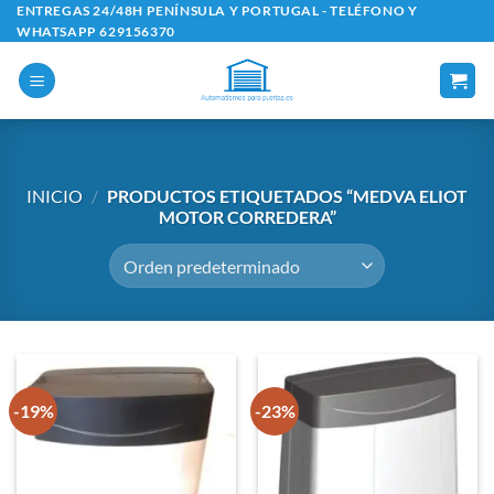
Saltar
ENTREGAS 24/48H PENÍNSULA Y PORTUGAL - TELÉFONO Y
WHATSAPP 629156370
al
contenido
INICIO
/
PRODUCTOS ETIQUETADOS “MEDVA ELIOT
MOTOR CORREDERA”
-19%
-23%