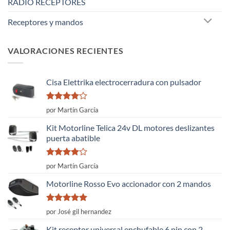
RADIO RECEPTORES
Receptores y mandos
VALORACIONES RECIENTES
Cisa Elettrika electrocerradura con pulsador
Valorado
por Martín García
con
4
de
5
Kit Motorline Telica 24v DL motores deslizantes
puerta abatible
Valorado
por Martín García
con
4
de
5
Motorline Rosso Evo accionador con 2 mandos
Valorado
por José gil hernandez
con
5
de 5
Kit receptor universal enchufable 6 pin con 2