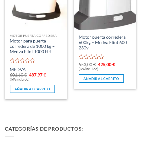
MOTOR PUERTA CORREDERA
Motor puerta corredera
Motor para puerta
600kg – Medva Eliot 600
corredera de 1000 kg –
230v
Medva Eliot 1000 H4
Valorado
El
El
553,00
€
425,00
€
Valorado
precio
precio
con
(IVA incluido)
MEDVA
original
actual
con
0
El
El
601,60
€
487,97
€
era:
es:
0
precio
precio
AÑADIR AL CARRITO
de
(IVA incluido)
553,00 €.
425,00 €.
original
actual
de
5
era:
es:
5
AÑADIR AL CARRITO
601,60 €.
487,97 €.
CATEGORÍAS DE PRODUCTOS: