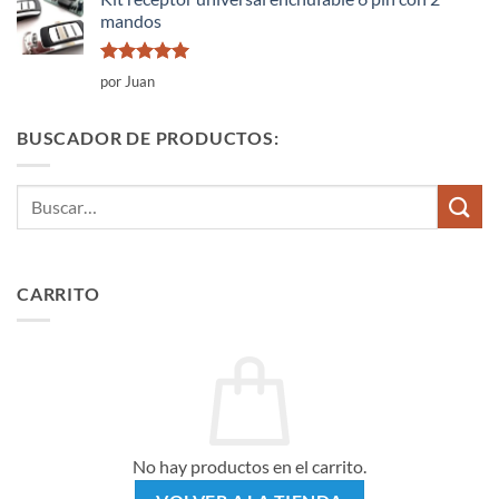
mandos
Valorado
por Juan
con
5
de 5
BUSCADOR DE PRODUCTOS:
Buscar
por:
CARRITO
No hay productos en el carrito.