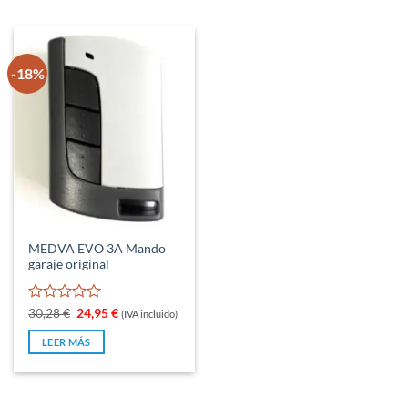
-18%
MEDVA EVO 3A Mando
garaje original
Valorado
El
El
30,28
€
24,95
€
(IVA incluido)
precio
precio
con
original
actual
0
LEER MÁS
era:
es:
de
30,28 €.
24,95 €.
5