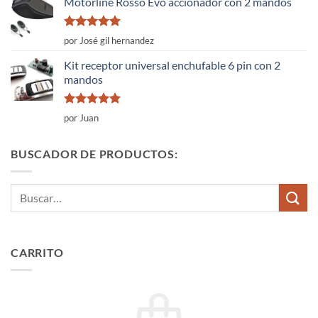
Motorline Rosso Evo accionador con 2 mandos
Valorado
por José gil hernandez
con
5
de 5
Kit receptor universal enchufable 6 pin con 2
mandos
Valorado
por Juan
con
5
de 5
BUSCADOR DE PRODUCTOS:
Buscar
por:
CARRITO