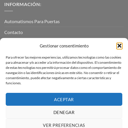
INFORMACIÓN:
Automatismos Para Puertas
Contacto
Mi cuenta
Gestionar consentimiento
Para ofrecer las mejores experiencias, utilizamos tecnologías como las cookies
INFORMACIÓN LEGAL
para almacenar y/o acceder a la información del dispositivo. El consentimiento
de estas tecnologías nos permitirá procesar datos como el comportamiento de
navegación o las identificaciones únicas en este sitio. No consentir o retirar el
Aviso Legal
consentimiento, puede afectar negativamente a ciertas características y
funciones.
Pagos, envíos y devoluciones
Términos y condiciones
ACEPTAR
Política de cookies (UE)
DENEGAR
VER PREFERENCIAS