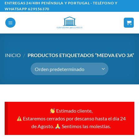
Saltar
ENTREGAS 24/48H PENÍNSULA Y PORTUGAL - TELÉFONO Y
WHATSAPP 629156370
al
contenido
INICIO
/
PRODUCTOS ETIQUETADOS “MEDVA EVO 3A”
Estimado cliente,
Estaremos cerrados por descanso hasta el día 24
de Agosto.
Sentimos las molestias.