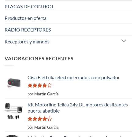
PLACAS DE CONTROL
Productos en oferta
RADIO RECEPTORES
Receptores y mandos
VALORACIONES RECIENTES
Cisa Elettrika electrocerradura con pulsador
Valorado
por Martín García
con
4
de
5
Kit Motorline Telica 24v DL motores deslizantes
puerta abatible
Valorado
por Martín García
con
4
de
5