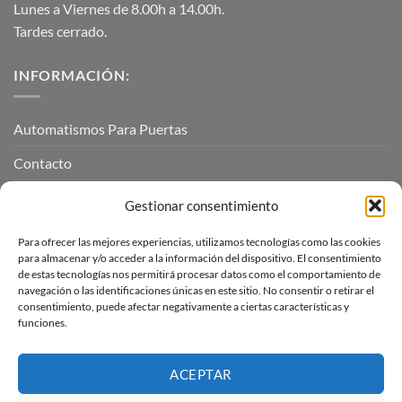
Lunes a Viernes de 8.00h a 14.00h.
Tardes cerrado.
INFORMACIÓN:
Automatismos Para Puertas
Contacto
Mi cuenta
Gestionar consentimiento
Para ofrecer las mejores experiencias, utilizamos tecnologías como las cookies
INFORMACIÓN LEGAL
para almacenar y/o acceder a la información del dispositivo. El consentimiento
de estas tecnologías nos permitirá procesar datos como el comportamiento de
navegación o las identificaciones únicas en este sitio. No consentir o retirar el
Aviso Legal
consentimiento, puede afectar negativamente a ciertas características y
funciones.
Pagos, envíos y devoluciones
Términos y condiciones
ACEPTAR