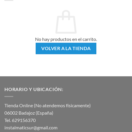
No hay productos en el carrito.
VOLVER A LA TIENDA
HORARIO Y UBICACIÓN:
Tienda Online (No atendemos físicamente)
06002 Badajoz (España)
Tel. 629156370
instalmaticsur@gmail.com