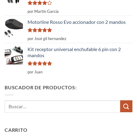
Valorado
por Martín García
con
4
de
5
Motorline Rosso Evo accionador con 2 mandos
Valorado
por José gil hernandez
con
5
de 5
Kit receptor universal enchufable 6 pin con 2
mandos
Valorado
por Juan
con
5
de 5
BUSCADOR DE PRODUCTOS:
Buscar
por:
CARRITO