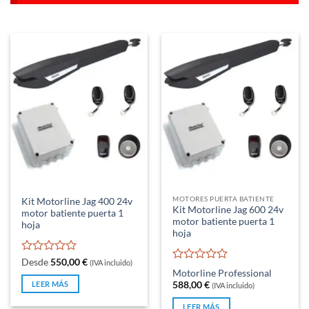
MOTORES PUERTA BATIENTE
Kit Motorline Jag 400 24v
Kit Motorline Jag 600 24v
motor batiente puerta 1
motor batiente puerta 1
hoja
hoja
Valorado
Desde
550,00
€
(IVA incluido)
Valorado
con
Motorline Professional
con
0
LEER MÁS
588,00
€
(IVA incluido)
0
de
de
5
LEER MÁS