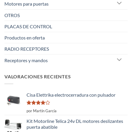
Motores para puertas
OTROS
PLACAS DE CONTROL
Productos en oferta
RADIO RECEPTORES
Receptores y mandos
VALORACIONES RECIENTES
Cisa Elettrika electrocerradura con pulsador
Valorado
por Martín García
con
4
de
5
Kit Motorline Telica 24v DL motores deslizantes
puerta abatible