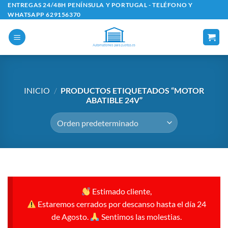
Saltar
ENTREGAS 24/48H PENÍNSULA Y PORTUGAL - TELÉFONO Y
WHATSAPP 629156370
al
contenido
INICIO
/
PRODUCTOS ETIQUETADOS “MOTOR
ABATIBLE 24V”
Estimado cliente,
Estaremos cerrados por descanso hasta el día 24
de Agosto.
Sentimos las molestias.