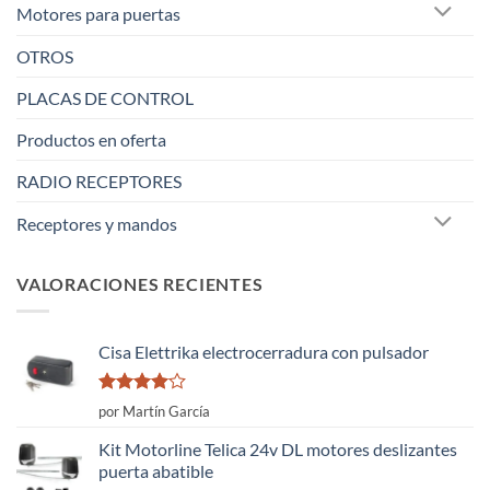
Motores para puertas
OTROS
PLACAS DE CONTROL
Productos en oferta
RADIO RECEPTORES
Receptores y mandos
VALORACIONES RECIENTES
Cisa Elettrika electrocerradura con pulsador
Valorado
por Martín García
con
4
de
5
Kit Motorline Telica 24v DL motores deslizantes
puerta abatible