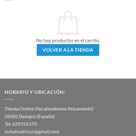
No hay productos en el carrito.
VOLVER A LA TIENDA
HORARIO Y UBICACIÓN:
Tienda Online (No atendemos físicamente)
06002 Badajoz (España)
Tel. 629156370
instalmaticsur@gmail.com