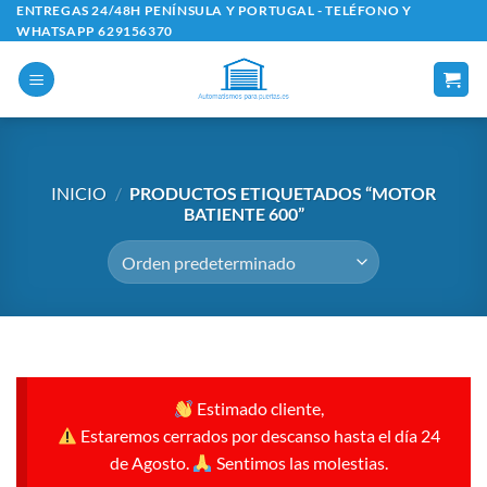
Saltar
ENTREGAS 24/48H PENÍNSULA Y PORTUGAL - TELÉFONO Y
WHATSAPP 629156370
al
contenido
INICIO
/
PRODUCTOS ETIQUETADOS “MOTOR
BATIENTE 600”
Estimado cliente,
Estaremos cerrados por descanso hasta el día 24
de Agosto.
Sentimos las molestias.