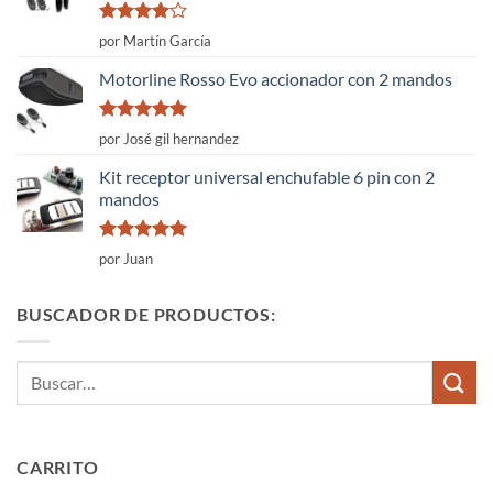
Valorado
por Martín García
con
4
de
5
Motorline Rosso Evo accionador con 2 mandos
Valorado
por José gil hernandez
con
5
de 5
Kit receptor universal enchufable 6 pin con 2
mandos
Valorado
por Juan
con
5
de 5
BUSCADOR DE PRODUCTOS:
Buscar
por:
CARRITO