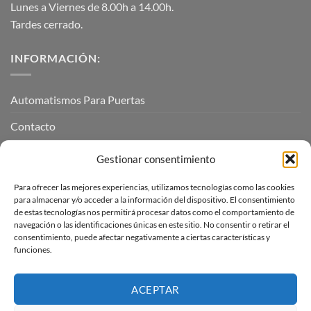
Lunes a Viernes de 8.00h a 14.00h.
Tardes cerrado.
INFORMACIÓN:
Automatismos Para Puertas
Contacto
Mi cuenta
Gestionar consentimiento
Para ofrecer las mejores experiencias, utilizamos tecnologías como las cookies
INFORMACIÓN LEGAL
para almacenar y/o acceder a la información del dispositivo. El consentimiento
de estas tecnologías nos permitirá procesar datos como el comportamiento de
navegación o las identificaciones únicas en este sitio. No consentir o retirar el
Aviso Legal
consentimiento, puede afectar negativamente a ciertas características y
funciones.
Pagos, envíos y devoluciones
Términos y condiciones
ACEPTAR