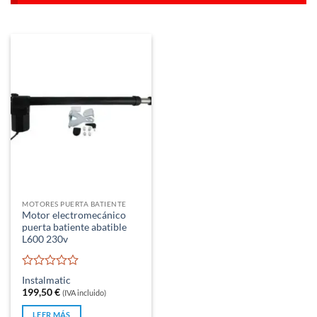
MOTORES PUERTA BATIENTE
Motor electromecánico
puerta batiente abatible
L600 230v
Valorado
Instalmatic
con
199,50
€
(IVA incluido)
0
de
LEER MÁS