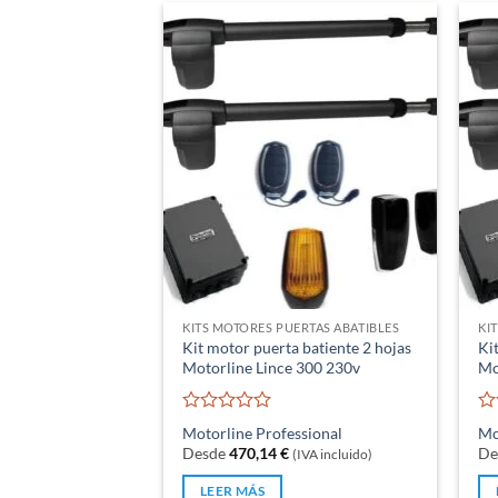
KITS MOTORES PUERTAS ABATIBLES
KI
Kit motor puerta batiente 2 hojas
Ki
Motorline Lince 300 230v
Mo
Valorado
Va
Motorline Professional
Mo
con
co
Desde
470,14
€
De
(IVA incluido)
0
0
de
de
LEER MÁS
5
5