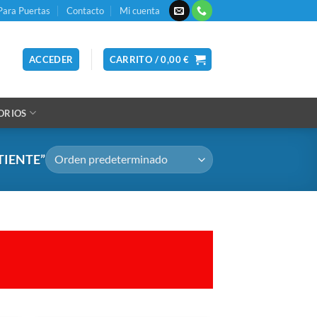
Para Puertas
Contacto
Mi cuenta
ACCEDER
CARRITO /
0,00
€
ORIOS
IENTE”