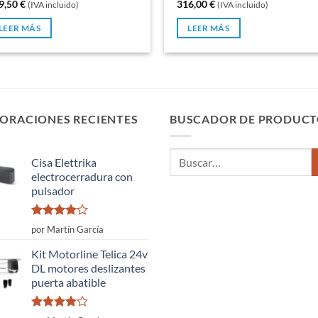
9,50
€
316,00
€
(IVA incluido)
(IVA incluido)
LEER MÁS
LEER MÁS
ORACIONES RECIENTES
BUSCADOR DE PRODUCT
Buscar
Cisa Elettrika
por:
electrocerradura con
pulsador
Valorado
por Martín García
con
4
de
5
Kit Motorline Telica 24v
DL motores deslizantes
puerta abatible