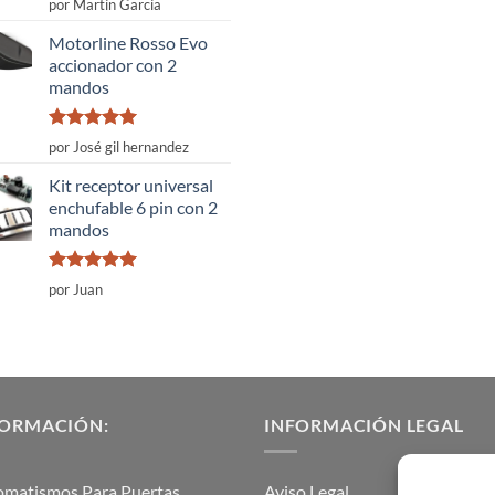
Valorado
por Martín García
con
4
de
5
Motorline Rosso Evo
accionador con 2
mandos
Valorado
por José gil hernandez
con
5
de 5
Kit receptor universal
enchufable 6 pin con 2
mandos
Valorado
por Juan
con
5
de 5
FORMACIÓN:
INFORMACIÓN LEGAL
omatismos Para Puertas
Aviso Legal