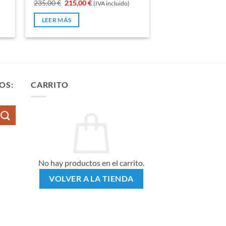
El
El
235,00
€
215,00
€
(IVA incluido)
0
precio
precio
de
original
actual
LEER MÁS
5
era:
es:
235,00 €.
215,00 €.
OS:
CARRITO
No hay productos en el carrito.
VOLVER A LA TIENDA