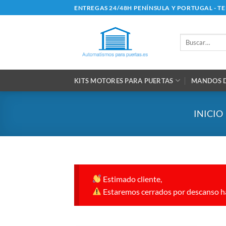
Saltar
ENTREGAS 24/48H PENÍNSULA Y PORTUGAL - T
al
contenido
Buscar
por:
KITS MOTORES PARA PUERTAS
MANDOS D
INICIO
Estimado cliente,
Estaremos cerrados por descanso ha