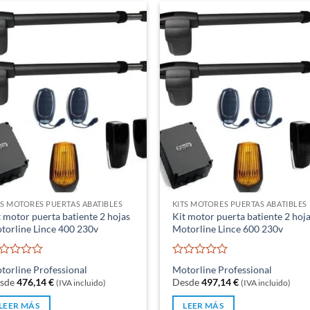
TS MOTORES PUERTAS ABATIBLES
KITS MOTORES PUERTAS ABATIBLES
t motor puerta batiente 2 hojas
Kit motor puerta batiente 2 hoj
torline Lince 400 230v
Motorline Lince 600 230v
lorado
Valorado
torline Professional
Motorline Professional
n
con
sde
476,14
€
Desde
497,14
€
(IVA incluido)
(IVA incluido)
0
de
LEER MÁS
LEER MÁS
5