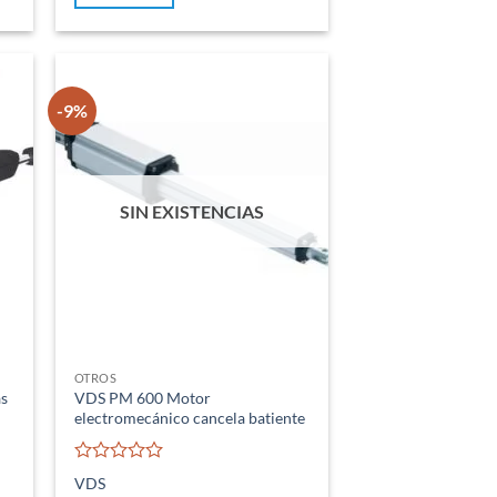
era:
es:
425,00 €.
365,00 €.
-9%
SIN EXISTENCIAS
OTROS
s
VDS PM 600 Motor
electromecánico cancela batiente
Valorado
VDS
con