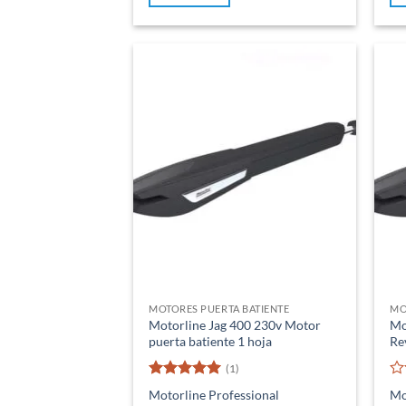
MOTORES PUERTA BATIENTE
MO
Motorline Jag 400 230v Motor
Mo
puerta batiente 1 hoja
Re
(1)
Valorado
Va
Motorline Professional
Mo
con
5
de 5
co