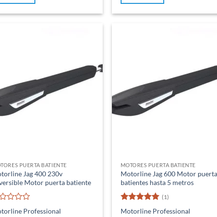
TORES PUERTA BATIENTE
MOTORES PUERTA BATIENTE
torline Jag 400 230v
Motorline Jag 600 Motor puerta
versible Motor puerta batiente
batientes hasta 5 metros
(1)
lorado
Valorado
torline Professional
Motorline Professional
n
con
5
de 5