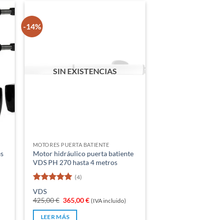
-14%
SIN EXISTENCIAS
MOTORES PUERTA BATIENTE
as
Motor hidráulico puerta batiente
VDS PH 270 hasta 4 metros
(4)
Valorado
VDS
con
5
de 5
El
El
425,00
€
365,00
€
(IVA incluido)
precio
precio
original
actual
LEER MÁS