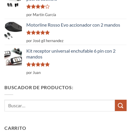
Valorado
por Martín García
con
4
de
5
Motorline Rosso Evo accionador con 2 mandos
Valorado
por José gil hernandez
con
5
de 5
Kit receptor universal enchufable 6 pin con 2
mandos
Valorado
por Juan
con
5
de 5
BUSCADOR DE PRODUCTOS:
Buscar
por:
CARRITO