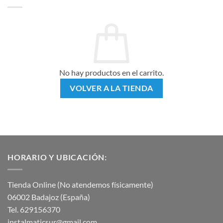
No hay productos en el carrito.
VOLVER A LA TIENDA
HORARIO Y UBICACIÓN:
Tienda Online (No atendemos físicamente)
06002 Badajoz (España)
Tel. 629156370
instalmaticsur@gmail.com