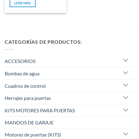
era:
es:
5
LEER MÁS
510,00 €.
477,97 €.
CATEGORÍAS DE PRODUCTOS:
ACCESORIOS
Bombas de agua
Cuadros de control
Herrajes para puertas
KITS MOTORES PARA PUERTAS
MANDOS DE GARAJE
Motores de puertas (KITS)