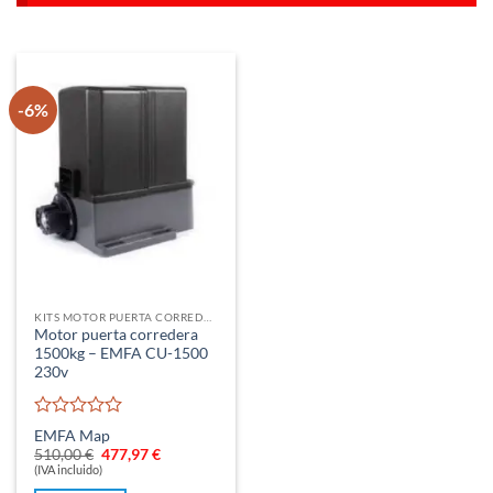
-6%
KITS MOTOR PUERTA CORREDERA
Motor puerta corredera
1500kg – EMFA CU-1500
230v
Valorado
EMFA Map
con
El
El
510,00
€
477,97
€
0
precio
precio
(IVA incluido)
original
actual
de