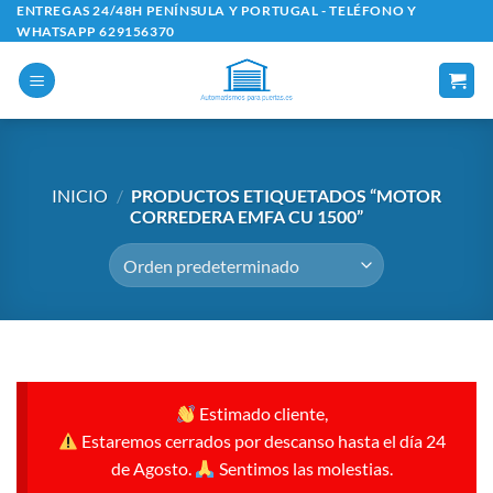
Saltar
ENTREGAS 24/48H PENÍNSULA Y PORTUGAL - TELÉFONO Y
WHATSAPP 629156370
al
contenido
INICIO
/
PRODUCTOS ETIQUETADOS “MOTOR
CORREDERA EMFA CU 1500”
Estimado cliente,
Estaremos cerrados por descanso hasta el día 24
de Agosto.
Sentimos las molestias.