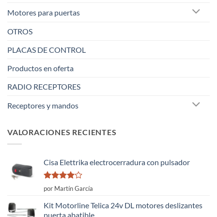
Motores para puertas
OTROS
PLACAS DE CONTROL
Productos en oferta
RADIO RECEPTORES
Receptores y mandos
VALORACIONES RECIENTES
Cisa Elettrika electrocerradura con pulsador
Valorado
por Martín García
con
4
de
5
Kit Motorline Telica 24v DL motores deslizantes
puerta abatible