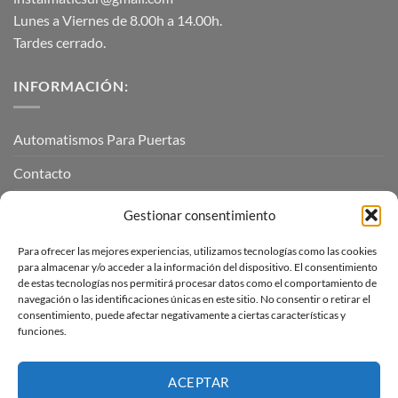
Lunes a Viernes de 8.00h a 14.00h.
Tardes cerrado.
INFORMACIÓN:
Automatismos Para Puertas
Contacto
Mi cuenta
Gestionar consentimiento
Para ofrecer las mejores experiencias, utilizamos tecnologías como las cookies
INFORMACIÓN LEGAL
para almacenar y/o acceder a la información del dispositivo. El consentimiento
de estas tecnologías nos permitirá procesar datos como el comportamiento de
navegación o las identificaciones únicas en este sitio. No consentir o retirar el
Aviso Legal
consentimiento, puede afectar negativamente a ciertas características y
funciones.
Pagos, envíos y devoluciones
Términos y condiciones
ACEPTAR