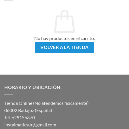
No hay productos en el carrito.
VOLVER A LA TIENDA
HORARIO Y UBICACIÓN:
Tienda Online (No atendemos físicamente)
06002 Badajoz (España)
Tel. 629156370
instalmaticsur@gmail.com