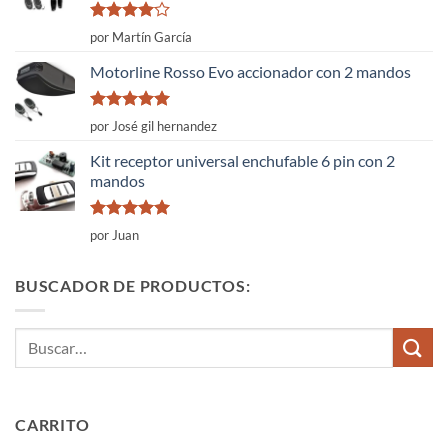
Valorado
por Martín García
con
4
de
5
Motorline Rosso Evo accionador con 2 mandos
Valorado
por José gil hernandez
con
5
de 5
Kit receptor universal enchufable 6 pin con 2
mandos
Valorado
por Juan
con
5
de 5
BUSCADOR DE PRODUCTOS:
Buscar
por:
CARRITO