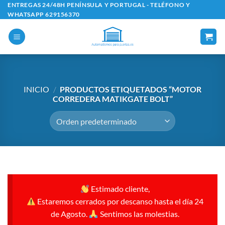
Saltar
ENTREGAS 24/48H PENÍNSULA Y PORTUGAL - TELÉFONO Y
WHATSAPP 629156370
al
contenido
INICIO
/
PRODUCTOS ETIQUETADOS “MOTOR
CORREDERA MATIKGATE BOLT”
Estimado cliente,
Estaremos cerrados por descanso hasta el día 24
de Agosto.
Sentimos las molestias.