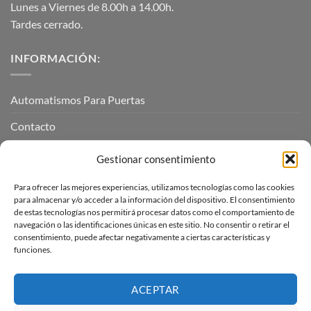
Lunes a Viernes de 8.00h a 14.00h.
Tardes cerrado.
INFORMACIÓN:
Automatismos Para Puertas
Contacto
Mi cuenta
Gestionar consentimiento
Para ofrecer las mejores experiencias, utilizamos tecnologías como las cookies
INFORMACIÓN LEGAL
para almacenar y/o acceder a la información del dispositivo. El consentimiento
de estas tecnologías nos permitirá procesar datos como el comportamiento de
navegación o las identificaciones únicas en este sitio. No consentir o retirar el
Aviso Legal
consentimiento, puede afectar negativamente a ciertas características y
funciones.
Pagos, envíos y devoluciones
Términos y condiciones
ACEPTAR