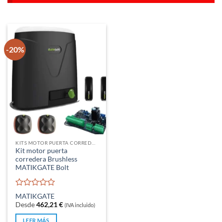
-20%
KITS MOTOR PUERTA CORREDERA
Kit motor puerta
corredera Brushless
MATIKGATE Bolt
Valorado
MATIKGATE
con
Desde
462,21
€
(IVA incluido)
0
de
LEER MÁS