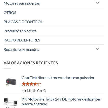
Motores para puertas
OTROS
PLACAS DE CONTROL
Productos en oferta
RADIO RECEPTORES
Receptores y mandos
VALORACIONES RECIENTES
Cisa Elettrika electrocerradura con pulsador
Valorado
por Martín García
con
4
de
5
Kit Motorline Telica 24v DL motores deslizantes
puerta abatible