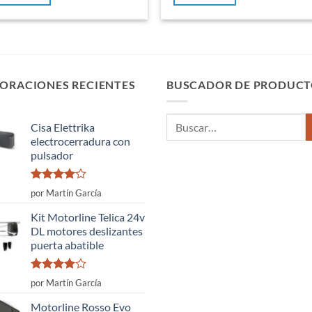
ORACIONES RECIENTES
BUSCADOR DE PRODUCT
Buscar
Cisa Elettrika
por:
electrocerradura con
pulsador
Valorado
por Martín García
con
4
de
5
Kit Motorline Telica 24v
DL motores deslizantes
puerta abatible
Valorado
por Martín García
con
4
de
5
Motorline Rosso Evo