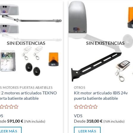
SIN EXISTENCIAS
SIN EXISTENCIAS
TS MOTORES PUERTAS ABATIBLES
OTROS
t 2 motores articulados TEKNO
Kit motor articulado IBIS 24v
erta batiente abatible
puerta batiente abatible
lorado
Valorado
DS
VDS
n
con
sde
591,00
€
Desde
318,00
€
(IVA incluido)
(IVA incluido)
0
de
LEER MÁS
LEER MÁS
5