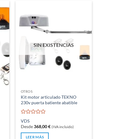
SIN EXISTENCIAS
OTROS
Kit motor articulado TEKNO
230v puerta batiente abatible
Valorado
VDS
con
Desde
368,00
€
(IVA incluido)
0
de
LEER MÁS
5