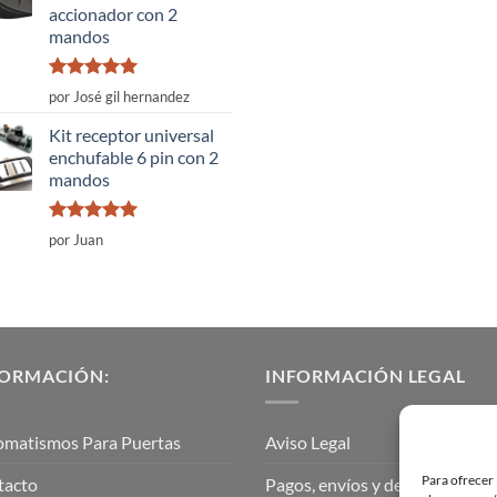
accionador con 2
mandos
Valorado
por José gil hernandez
con
5
de 5
Kit receptor universal
enchufable 6 pin con 2
mandos
Valorado
por Juan
con
5
de 5
FORMACIÓN:
INFORMACIÓN LEGAL
omatismos Para Puertas
Aviso Legal
Para ofrecer 
tacto
Pagos, envíos y devoluciones