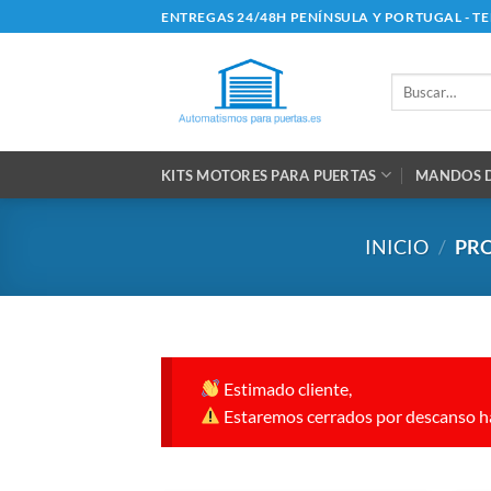
Saltar
ENTREGAS 24/48H PENÍNSULA Y PORTUGAL - T
al
contenido
Buscar
por:
KITS MOTORES PARA PUERTAS
MANDOS D
INICIO
/
PRO
Estimado cliente,
Estaremos cerrados por descanso ha