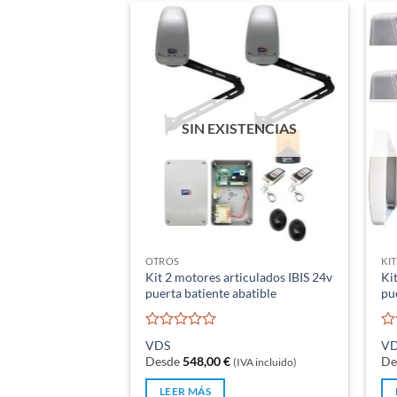
SIN EXISTENCIAS
OTROS
KI
Kit 2 motores articulados IBIS 24v
Ki
puerta batiente abatible
pu
Valorado
Va
VDS
V
con
co
Desde
548,00
€
De
(IVA incluido)
0
0
de
de
LEER MÁS
5
5