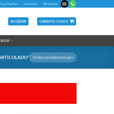
Para Puertas
Contacto
Mi cuenta
ACCEDER
CARRITO /
0,00
€
ORIOS
ARTICULADO”