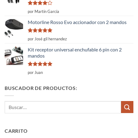
Valorado
por Martín García
con
4
de
5
Motorline Rosso Evo accionador con 2 mandos
Valorado
por José gil hernandez
con
5
de 5
Kit receptor universal enchufable 6 pin con 2
mandos
Valorado
por Juan
con
5
de 5
BUSCADOR DE PRODUCTOS:
Buscar
por:
CARRITO