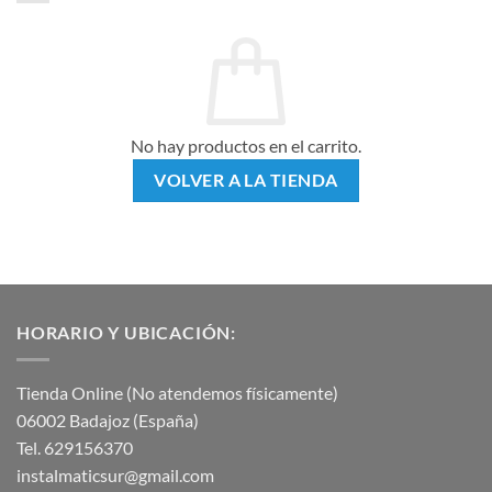
No hay productos en el carrito.
VOLVER A LA TIENDA
HORARIO Y UBICACIÓN:
Tienda Online (No atendemos físicamente)
06002 Badajoz (España)
Tel. 629156370
instalmaticsur@gmail.com