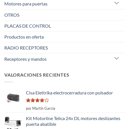
Motores para puertas
OTROS
PLACAS DE CONTROL
Productos en oferta
RADIO RECEPTORES
Receptores y mandos
VALORACIONES RECIENTES
Cisa Elettrika electrocerradura con pulsador
Valorado
por Martín García
con
4
de
5
Kit Motorline Telica 24v DL motores deslizantes
puerta abatible