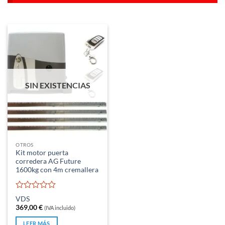
SIN EXISTENCIAS
OTROS
Kit motor puerta
corredera AG Future
1600kg con 4m cremallera
Valorado
VDS
con
369,00
€
(IVA incluido)
0
de
LEER MÁS