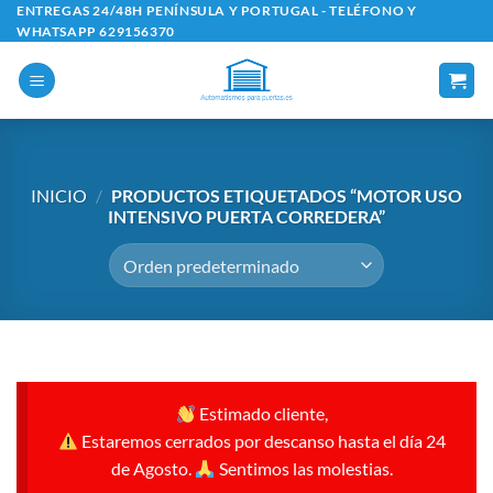
Saltar
ENTREGAS 24/48H PENÍNSULA Y PORTUGAL - TELÉFONO Y
WHATSAPP 629156370
al
contenido
INICIO
/
PRODUCTOS ETIQUETADOS “MOTOR USO
INTENSIVO PUERTA CORREDERA”
Estimado cliente,
Estaremos cerrados por descanso hasta el día 24
de Agosto.
Sentimos las molestias.