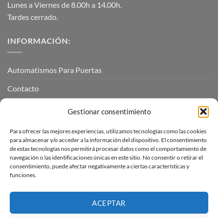
Lunes a Viernes de 8.00h a 14.00h.
Tardes cerrado.
INFORMACIÓN:
Automatismos Para Puertas
Contacto
Mi cuenta
Gestionar consentimiento
Para ofrecer las mejores experiencias, utilizamos tecnologías como las cookies
INFORMACIÓN LEGAL
para almacenar y/o acceder a la información del dispositivo. El consentimiento
de estas tecnologías nos permitirá procesar datos como el comportamiento de
navegación o las identificaciones únicas en este sitio. No consentir o retirar el
Aviso Legal
consentimiento, puede afectar negativamente a ciertas características y
funciones.
Pagos, envíos y devoluciones
Términos y condiciones
ACEPTAR