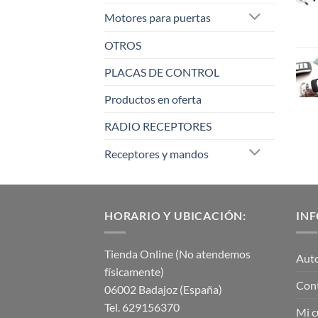
Motores para puertas
OTROS
PLACAS DE CONTROL
Productos en oferta
RADIO RECEPTORES
Receptores y mandos
HORARIO Y UBICACIÓN:
IN
Tienda Online (No atendemos
Aut
físicamente)
Con
06002 Badajoz (España)
Tel. 629156370
Mi c