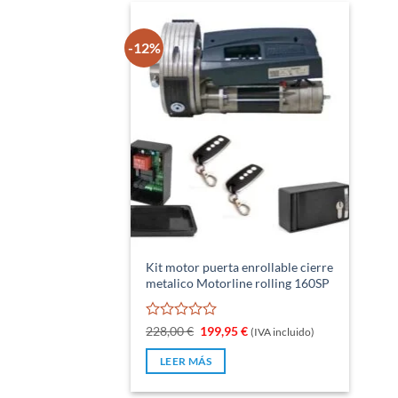
-12%
Kit motor puerta enrollable cierre
metalico Motorline rolling 160SP
Valorado
El
El
228,00
€
199,95
€
(IVA incluido)
precio
precio
con
original
actual
0
LEER MÁS
era:
es:
de
228,00 €.
199,95 €.
5