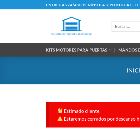
Saltar
ENTREGAS 24/48H PENÍNSULA Y PORTUGAL - T
al
contenido
Buscar
por:
KITS MOTORES PARA PUERTAS
MANDOS D
INIC
Estimado cliente,
Estaremos cerrados por descanso ha