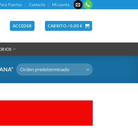
Para Puertas
Contacto
Mi cuenta
ACCEDER
CARRITO /
0,00
€
ORIOS
ANA”