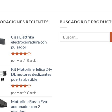
ORACIONES RECIENTES
BUSCADOR DE PRODUCT
Buscar
Cisa Elettrika
por:
electrocerradura con
pulsador
Valorado
por Martín García
con
4
de
5
Kit Motorline Telica 24v
DL motores deslizantes
puerta abatible
Valorado
por Martín García
con
4
de
5
Motorline Rosso Evo
accionador con 2
mandos