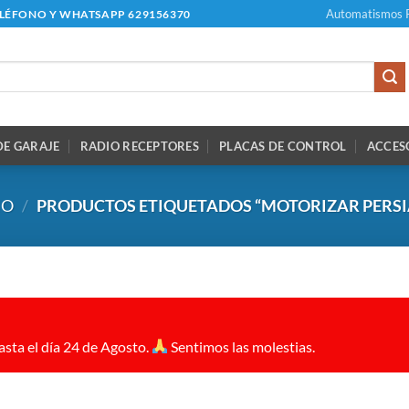
Automatismos 
ELÉFONO Y WHATSAPP 629156370
E GARAJE
RADIO RECEPTORES
PLACAS DE CONTROL
ACCES
IO
/
PRODUCTOS ETIQUETADOS “MOTORIZAR PERSI
sta el día 24 de Agosto.
Sentimos las molestias.