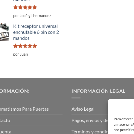
Valorado
por José gil hernandez
con
5
de 5
Kit receptor universal
enchufable 6 pin con 2
mandos
Valorado
por Juan
con
5
de 5
FORMACIÓN:
INFORMACIÓN LEGAL
omatismos Para Puertas
Aviso Legal
Para ofrecer 
tacto
Pagos, envíos y devoluciones
almacenar y/o
nos permitir
uenta
Términos y condiciones