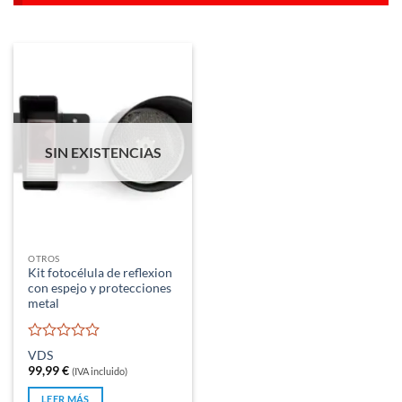
SIN EXISTENCIAS
OTROS
Kit fotocélula de reflexion
con espejo y protecciones
metal
Valorado
VDS
con
99,99
€
(IVA incluido)
0
de
LEER MÁS