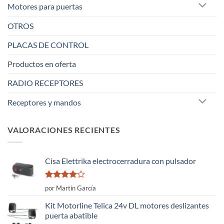
Motores para puertas
OTROS
PLACAS DE CONTROL
Productos en oferta
RADIO RECEPTORES
Receptores y mandos
VALORACIONES RECIENTES
Cisa Elettrika electrocerradura con pulsador
Valorado
por Martín García
con
4
de
5
Kit Motorline Telica 24v DL motores deslizantes
puerta abatible