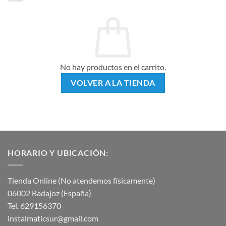
No hay productos en el carrito.
VOLVER A LA TIENDA
HORARIO Y UBICACIÓN:
Tienda Online (No atendemos físicamente)
06002 Badajoz (España)
Tel. 629156370
instalmaticsur@gmail.com