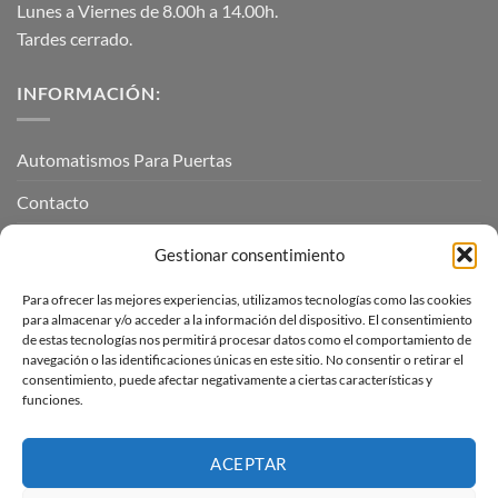
Lunes a Viernes de 8.00h a 14.00h.
Tardes cerrado.
INFORMACIÓN:
Automatismos Para Puertas
Contacto
Mi cuenta
Gestionar consentimiento
Para ofrecer las mejores experiencias, utilizamos tecnologías como las cookies
INFORMACIÓN LEGAL
para almacenar y/o acceder a la información del dispositivo. El consentimiento
de estas tecnologías nos permitirá procesar datos como el comportamiento de
navegación o las identificaciones únicas en este sitio. No consentir o retirar el
Aviso Legal
consentimiento, puede afectar negativamente a ciertas características y
funciones.
Pagos, envíos y devoluciones
Términos y condiciones
ACEPTAR