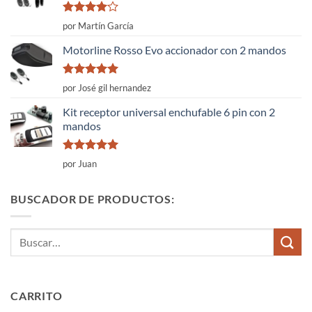
Valorado
por Martín García
con
4
de
5
Motorline Rosso Evo accionador con 2 mandos
Valorado
por José gil hernandez
con
5
de 5
Kit receptor universal enchufable 6 pin con 2
mandos
Valorado
por Juan
con
5
de 5
BUSCADOR DE PRODUCTOS:
Buscar
por:
CARRITO