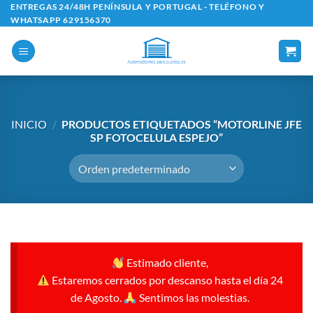
Saltar
ENTREGAS 24/48H PENÍNSULA Y PORTUGAL - TELÉFONO Y
WHATSAPP 629156370
al
contenido
INICIO
/
PRODUCTOS ETIQUETADOS “MOTORLINE JFE
SP FOTOCELULA ESPEJO”
Estimado cliente,
Estaremos cerrados por descanso hasta el día 24
de Agosto.
Sentimos las molestias.