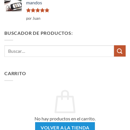
mandos
Valorado
por Juan
con
5
de 5
BUSCADOR DE PRODUCTOS:
Buscar
por:
CARRITO
No hay productos en el carrito.
VOLVER A LA TIENDA