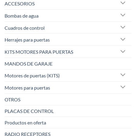
ACCESORIOS
pueden
elegir
Bombas de agua
en
la
Cuadros de control
página
de
Herrajes para puertas
producto
KITS MOTORES PARA PUERTAS
MANDOS DE GARAJE
Motores de puertas (KITS)
Motores para puertas
OTROS
PLACAS DE CONTROL
Productos en oferta
RADIO RECEPTORES