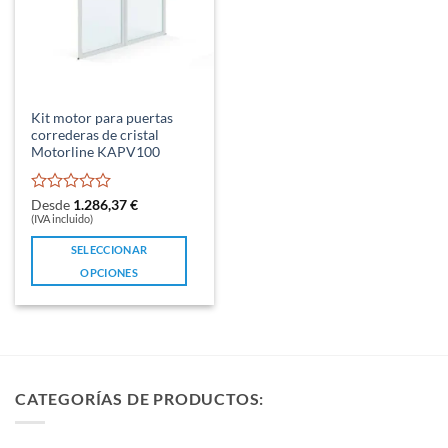
Kit motor para puertas
correderas de cristal
Motorline KAPV100
Valorado
Desde
1.286,37
€
con
(IVA incluido)
0
SELECCIONAR
de
5
OPCIONES
Este
producto
tiene
múltiples
variantes.
CATEGORÍAS DE PRODUCTOS:
Las
opciones
se