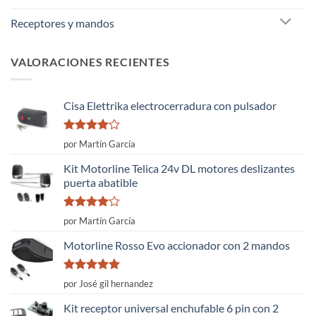
Receptores y mandos
VALORACIONES RECIENTES
Cisa Elettrika electrocerradura con pulsador
Valorado
por Martín García
con
4
de
5
Kit Motorline Telica 24v DL motores deslizantes
puerta abatible
Valorado
por Martín García
con
4
de
5
Motorline Rosso Evo accionador con 2 mandos
Valorado
por José gil hernandez
con
5
de 5
Kit receptor universal enchufable 6 pin con 2