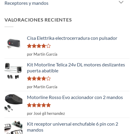
Receptores y mandos
VALORACIONES RECIENTES
Cisa Elettrika electrocerradura con pulsador
Valorado
por Martín García
con
4
de
5
Kit Motorline Telica 24v DL motores deslizantes
puerta abatible
Valorado
por Martín García
con
4
de
5
Motorline Rosso Evo accionador con 2 mandos
Valorado
por José gil hernandez
con
5
de 5
Kit receptor universal enchufable 6 pin con 2
mandos