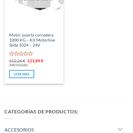
Motor puerta corredera
1000 KG – Kit Motorline
Slide 1024 – 24V
Valorado
El
El
652,26
€
521,89
€
precio
precio
con
(IVA incluido)
original
actual
0
era:
es:
LEER MÁS
de
652,26 €.
521,89 €.
5
CATEGORÍAS DE PRODUCTOS:
ACCESORIOS