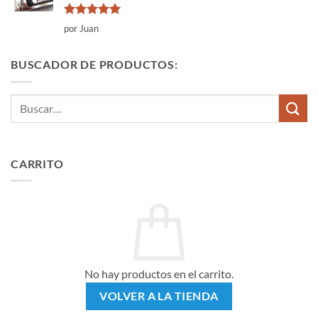
Valorado
por Juan
con
5
de 5
BUSCADOR DE PRODUCTOS:
Buscar
por:
CARRITO
No hay productos en el carrito.
VOLVER A LA TIENDA