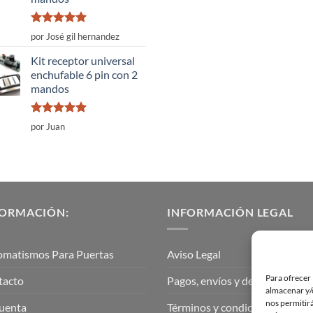
Valorado
por José gil hernandez
con
5
de 5
Kit receptor universal
enchufable 6 pin con 2
mandos
Valorado
por Juan
con
5
de 5
FORMACIÓN:
INFORMACIÓN LEGAL
omatismos Para Puertas
Aviso Legal
Para ofrecer 
tacto
Pagos, envíos y devoluciones
almacenar y/o
nos permitir
uenta
Términos y condiciones