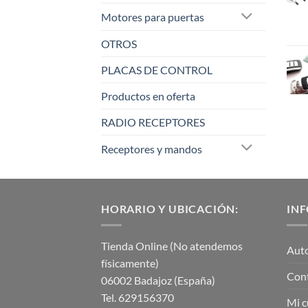
Motores para puertas
OTROS
PLACAS DE CONTROL
Productos en oferta
RADIO RECEPTORES
Receptores y mandos
HORARIO Y UBICACIÓN:
IN
Tienda Online (No atendemos
Aut
físicamente)
Con
06002 Badajoz (España)
Tel. 629156370
Mi c