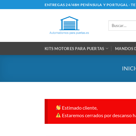
Saltar
ENTREGAS 24/48H PENÍNSULA Y PORTUGAL - T
al
contenido
Buscar
por:
KITS MOTORES PARA PUERTAS
MANDOS D
INIC
Estimado cliente,
Estaremos cerrados por descanso ha