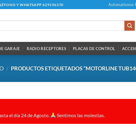
Automatismos 
ELÉFONO Y WHATSAPP 629156370
E GARAJE
RADIO RECEPTORES
PLACAS DE CONTROL
ACCES
IO
/
PRODUCTOS ETIQUETADOS “MOTORLINE TUB14
sta el día 24 de Agosto.
Sentimos las molestias.