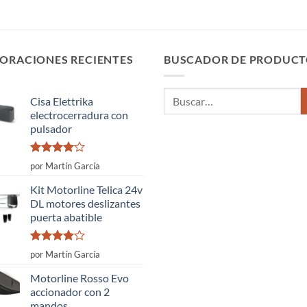
ORACIONES RECIENTES
BUSCADOR DE PRODUCT
Buscar
Cisa Elettrika
por:
electrocerradura con
pulsador
Valorado
por Martín García
con
4
de
5
Kit Motorline Telica 24v
DL motores deslizantes
puerta abatible
Valorado
por Martín García
con
4
de
5
Motorline Rosso Evo
accionador con 2
mandos