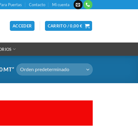
Para Puertas
Contacto
Mi cuenta
ACCEDER
CARRITO /
0,00
€
ORIOS
0 MT”