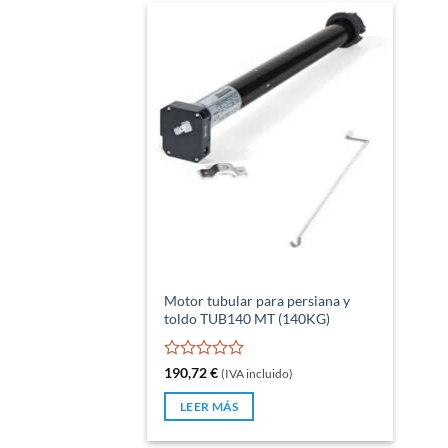
Motor tubular para persiana y
toldo TUB140 MT (140KG)
Valorado
190,72
€
(IVA incluido)
con
0
LEER MÁS
de
5