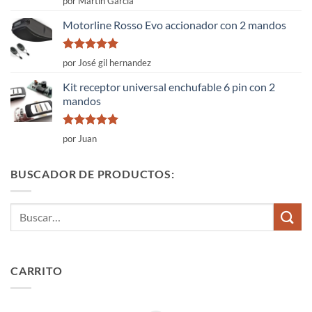
por Martín García
con
4
de
5
Motorline Rosso Evo accionador con 2 mandos
Valorado
por José gil hernandez
con
5
de 5
Kit receptor universal enchufable 6 pin con 2
mandos
Valorado
por Juan
con
5
de 5
BUSCADOR DE PRODUCTOS:
Buscar
por:
CARRITO