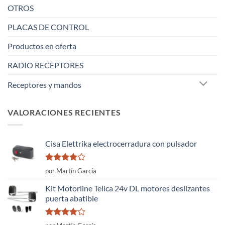
OTROS
PLACAS DE CONTROL
Productos en oferta
RADIO RECEPTORES
Receptores y mandos
VALORACIONES RECIENTES
Cisa Elettrika electrocerradura con pulsador
Valorado
por Martín García
con
4
de
5
Kit Motorline Telica 24v DL motores deslizantes
puerta abatible
Valorado