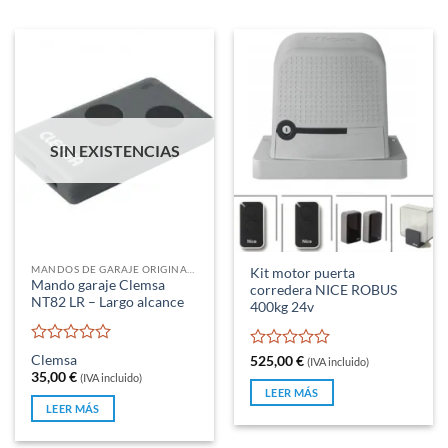
SIN EXISTENCIAS
MANDOS DE GARAJE ORIGINALES
Kit motor puerta
Mando garaje Clemsa
corredera NICE ROBUS
NT82 LR – Largo alcance
400kg 24v
Valorado
Clemsa
Valorado
525,00
€
(IVA incluido)
con
con
35,00
€
(IVA incluido)
0
0
LEER MÁS
de
de
LEER MÁS
5
5