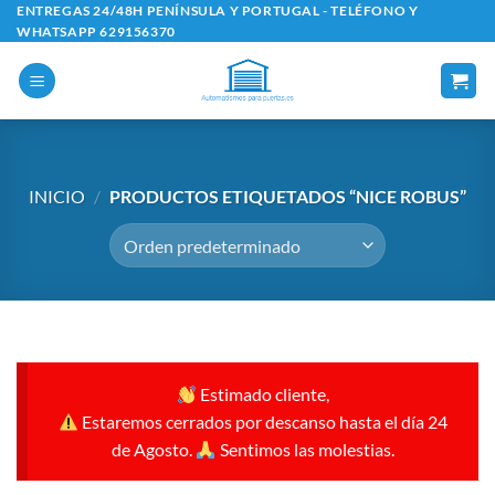
Saltar
ENTREGAS 24/48H PENÍNSULA Y PORTUGAL - TELÉFONO Y
WHATSAPP 629156370
al
contenido
INICIO
/
PRODUCTOS ETIQUETADOS “NICE ROBUS”
Estimado cliente,
Estaremos cerrados por descanso hasta el día 24
de Agosto.
Sentimos las molestias.