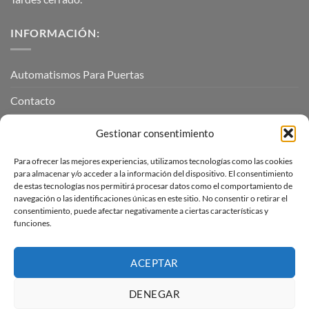
INFORMACIÓN:
Automatismos Para Puertas
Contacto
Mi cuenta
Gestionar consentimiento
Para ofrecer las mejores experiencias, utilizamos tecnologías como las cookies
INFORMACIÓN LEGAL
para almacenar y/o acceder a la información del dispositivo. El consentimiento
de estas tecnologías nos permitirá procesar datos como el comportamiento de
navegación o las identificaciones únicas en este sitio. No consentir o retirar el
Aviso Legal
consentimiento, puede afectar negativamente a ciertas características y
funciones.
Pagos, envíos y devoluciones
Términos y condiciones
ACEPTAR
Política de cookies (UE)
DENEGAR