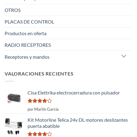
OTROS
PLACAS DE CONTROL
Productos en oferta
RADIO RECEPTORES
Receptores y mandos
VALORACIONES RECIENTES
Cisa Elettrika electrocerradura con pulsador
Valorado
por Martín García
con
4
de
5
Kit Motorline Telica 24v DL motores deslizantes
puerta abatible