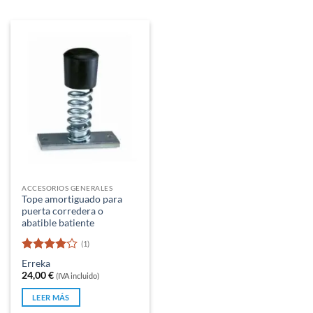
ACCESORIOS GENERALES
Tope amortiguado para
puerta corredera o
abatible batiente
(1)
Valorado
Erreka
con
4
de
24,00
€
(IVA incluido)
5
LEER MÁS