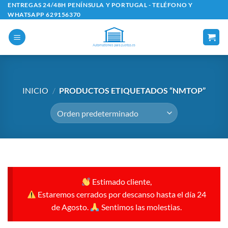
Saltar
ENTREGAS 24/48H PENÍNSULA Y PORTUGAL - TELÉFONO Y
WHATSAPP 629156370
al
contenido
INICIO
/
PRODUCTOS ETIQUETADOS “NMTOP”
Estimado cliente,
Estaremos cerrados por descanso hasta el día 24
de Agosto.
Sentimos las molestias.