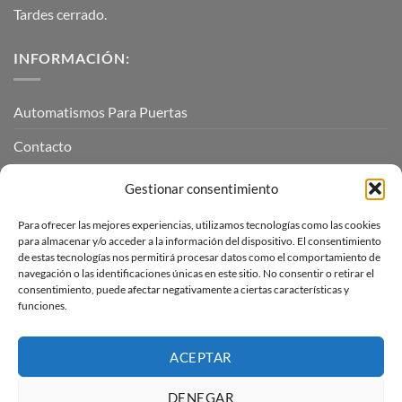
Tardes cerrado.
INFORMACIÓN:
Automatismos Para Puertas
Contacto
Mi cuenta
Gestionar consentimiento
Para ofrecer las mejores experiencias, utilizamos tecnologías como las cookies
INFORMACIÓN LEGAL
para almacenar y/o acceder a la información del dispositivo. El consentimiento
de estas tecnologías nos permitirá procesar datos como el comportamiento de
navegación o las identificaciones únicas en este sitio. No consentir o retirar el
Aviso Legal
consentimiento, puede afectar negativamente a ciertas características y
funciones.
Pagos, envíos y devoluciones
Términos y condiciones
ACEPTAR
Política de cookies (UE)
DENEGAR