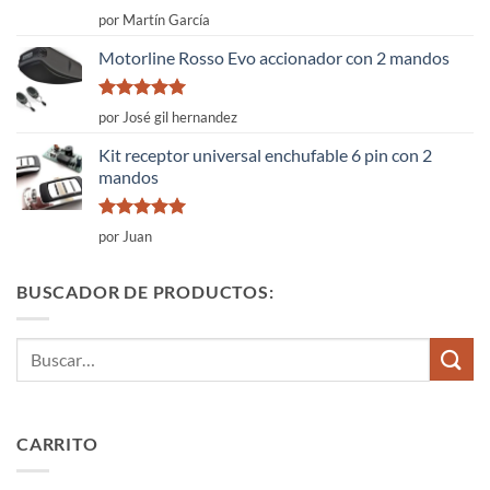
Valorado
por Martín García
con
4
de
5
Motorline Rosso Evo accionador con 2 mandos
Valorado
por José gil hernandez
con
5
de 5
Kit receptor universal enchufable 6 pin con 2
mandos
Valorado
por Juan
con
5
de 5
BUSCADOR DE PRODUCTOS:
Buscar
por:
CARRITO