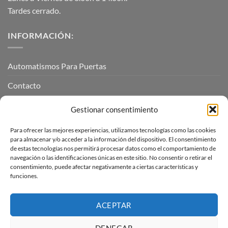
Tardes cerrado.
INFORMACIÓN:
Automatismos Para Puertas
Contacto
Mi cuenta
Gestionar consentimiento
Para ofrecer las mejores experiencias, utilizamos tecnologías como las cookies
INFORMACIÓN LEGAL
para almacenar y/o acceder a la información del dispositivo. El consentimiento
de estas tecnologías nos permitirá procesar datos como el comportamiento de
navegación o las identificaciones únicas en este sitio. No consentir o retirar el
Aviso Legal
consentimiento, puede afectar negativamente a ciertas características y
funciones.
Pagos, envíos y devoluciones
Términos y condiciones
ACEPTAR
Política de cookies (UE)
DENEGAR