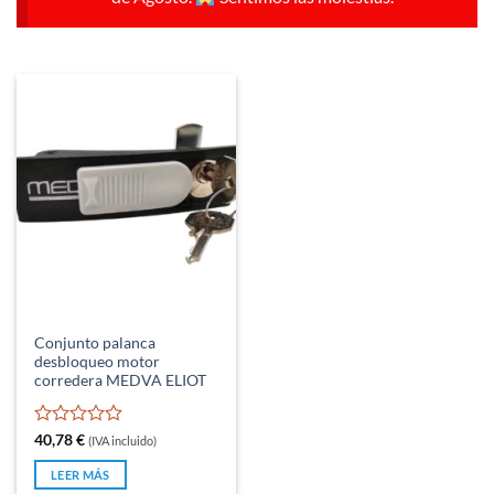
Conjunto palanca
desbloqueo motor
corredera MEDVA ELIOT
Valorado
40,78
€
(IVA incluido)
con
0
LEER MÁS
de