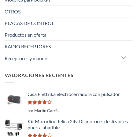
OTROS
PLACAS DE CONTROL
Productos en oferta
RADIO RECEPTORES
Receptores y mandos
VALORACIONES RECIENTES
Cisa Elettrika electrocerradura con pulsador
Valorado
por Martín García
con
4
de
5
Kit Motorline Telica 24v DL motores deslizantes
puerta abatible