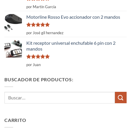
Valorado
por Martín García
con
4
de
5
Motorline Rosso Evo accionador con 2 mandos
Valorado
por José gil hernandez
con
5
de 5
Kit receptor universal enchufable 6 pin con 2
mandos
Valorado
por Juan
con
5
de 5
BUSCADOR DE PRODUCTOS:
Buscar
por:
CARRITO