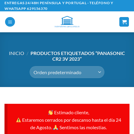
Saltar
ENTREGAS 24/48H PENÍNSULA Y PORTUGAL - TELÉFONO Y
WHATSAPP 629156370
al
contenido
INICIO
/
PRODUCTOS ETIQUETADOS “PANASONIC
CR2 3V 2023”
Estimado cliente,
Estaremos cerrados por descanso hasta el día 24
de Agosto.
Sentimos las molestias.