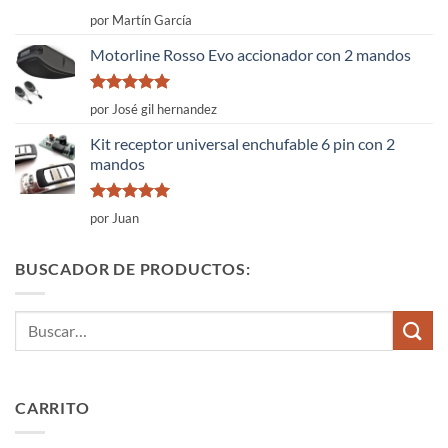
Valorado
por Martín García
con
4
de
5
Motorline Rosso Evo accionador con 2 mandos
Valorado
por José gil hernandez
con
5
de 5
Kit receptor universal enchufable 6 pin con 2
mandos
Valorado
por Juan
con
5
de 5
BUSCADOR DE PRODUCTOS:
Buscar
por:
CARRITO