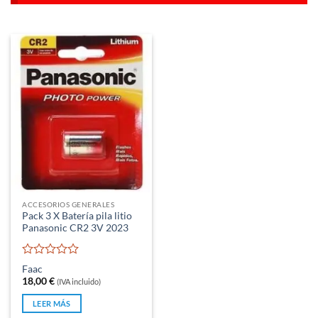
ACCESORIOS GENERALES
Pack 3 X Batería pila litio
Panasonic CR2 3V 2023
Valorado
Faac
con
18,00
€
(IVA incluido)
0
de
LEER MÁS
5