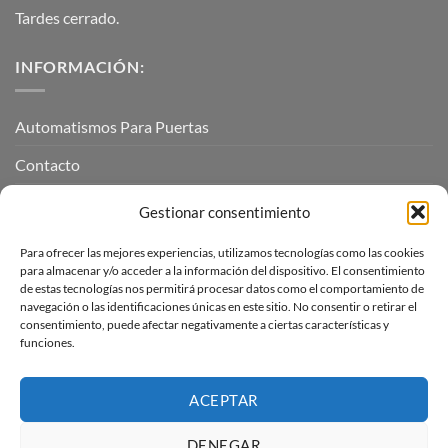
Tardes cerrado.
INFORMACIÓN:
Automatismos Para Puertas
Contacto
Mi cuenta
Gestionar consentimiento
Para ofrecer las mejores experiencias, utilizamos tecnologías como las cookies
INFORMACIÓN LEGAL
para almacenar y/o acceder a la información del dispositivo. El consentimiento
de estas tecnologías nos permitirá procesar datos como el comportamiento de
navegación o las identificaciones únicas en este sitio. No consentir o retirar el
Aviso Legal
consentimiento, puede afectar negativamente a ciertas características y
funciones.
Pagos, envíos y devoluciones
Términos y condiciones
ACEPTAR
Política de cookies (UE)
DENEGAR