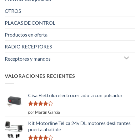
OTROS
PLACAS DE CONTROL
Productos en oferta
RADIO RECEPTORES
Receptores y mandos
VALORACIONES RECIENTES
Cisa Elettrika electrocerradura con pulsador
Valorado
por Martín García
con
4
de
5
Kit Motorline Telica 24v DL motores deslizantes
puerta abatible