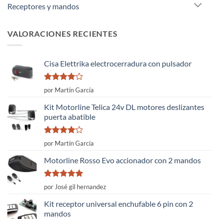
Receptores y mandos
VALORACIONES RECIENTES
Cisa Elettrika electrocerradura con pulsador
Valorado
por Martín García
con
4
de
5
Kit Motorline Telica 24v DL motores deslizantes
puerta abatible
Valorado
por Martín García
con
4
de
5
Motorline Rosso Evo accionador con 2 mandos
Valorado
por José gil hernandez
con
5
de 5
Kit receptor universal enchufable 6 pin con 2
mandos