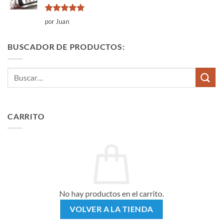
Valorado
por Juan
con
5
de 5
BUSCADOR DE PRODUCTOS:
Buscar
por:
CARRITO
No hay productos en el carrito.
VOLVER A LA TIENDA