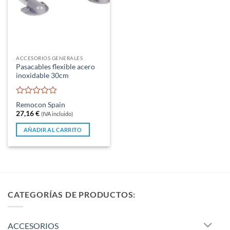
ACCESORIOS GENERALES
Pasacables flexible acero
inoxidable 30cm
Valorado
Remocon Spain
con
27,16
€
(IVA incluido)
0
de
AÑADIR AL CARRITO
5
CATEGORÍAS DE PRODUCTOS:
ACCESORIOS