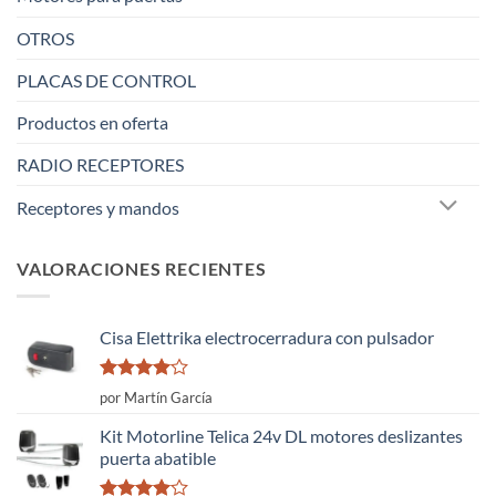
OTROS
PLACAS DE CONTROL
Productos en oferta
RADIO RECEPTORES
Receptores y mandos
VALORACIONES RECIENTES
Cisa Elettrika electrocerradura con pulsador
Valorado
por Martín García
con
4
de
5
Kit Motorline Telica 24v DL motores deslizantes
puerta abatible