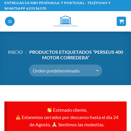
Saltar
ENTREGAS 24/48H PENÍNSULA Y PORTUGAL - TELÉFONO Y
WHATSAPP 629156370
al
contenido
INICIO
/
PRODUCTOS ETIQUETADOS “PERSEUS 400
MOTOR CORREDERA”
Estimado cliente,
Estaremos cerrados por descanso hasta el día 24
de Agosto.
Sentimos las molestias.