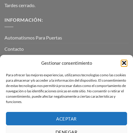
Tardes cerrado.
INFORMACIÓN:
Automatismos Para Puertas
Contacto
Mi cuenta
Gestionar consentimiento
Para ofrecer las mejores experiencias, utilizamos tecnologías como las cookies
INFORMACIÓN LEGAL
para almacenar y/o acceder a la información del dispositivo. El consentimiento
de estas tecnologías nos permitirá procesar datos como el comportamiento de
navegación o las identificaciones únicas en este sitio. No consentir o retirar el
Aviso Legal
consentimiento, puede afectar negativamente a ciertas características y
funciones.
Pagos, envíos y devoluciones
Términos y condiciones
ACEPTAR
Política de cookies (UE)
DENEGAR