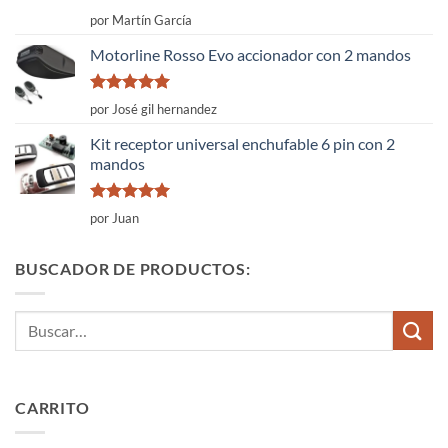
Valorado
por Martín García
con
4
de
5
Motorline Rosso Evo accionador con 2 mandos
Valorado
por José gil hernandez
con
5
de 5
Kit receptor universal enchufable 6 pin con 2
mandos
Valorado
por Juan
con
5
de 5
BUSCADOR DE PRODUCTOS:
Buscar
por:
CARRITO