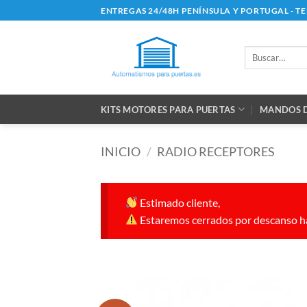
Saltar
ENTREGAS 24/48H PENÍNSULA Y PORTUGAL - T
al
contenido
Buscar
por:
KITS MOTORES PARA PUERTAS
MANDOS D
INICIO
/
RADIO RECEPTORES
Estimado cliente,
Estaremos cerrados por descanso ha