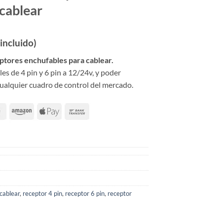
cablear
 incluido)
cio
ptores enchufables para cablear.
al
es de 4 pin y 6 pin a 12/24v, y poder
ualquier cuadro de control del mercado.
9 €.
cablear
,
receptor 4 pin
,
receptor 6 pin
,
receptor