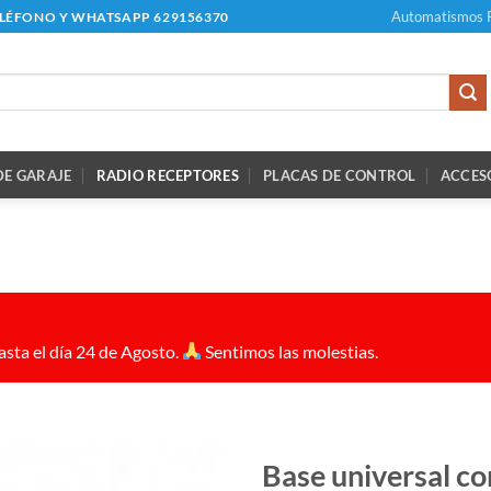
Automatismos 
ELÉFONO Y WHATSAPP 629156370
E GARAJE
RADIO RECEPTORES
PLACAS DE CONTROL
ACCES
sta el día 24 de Agosto.
Sentimos las molestias.
Base universal c