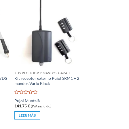
KITS RECEPTOR Y MANDOS GARAJE
 VDS
Kit receptor externo Pujol SRM1 + 2
mandos Vario Black
Valorado
Pujol Muntalà
con
141,75
€
(IVA incluido)
0
de
LEER MÁS
5