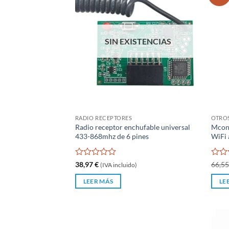
SIN EXISTENCIAS
RADIO RECEPTORES
OTRO
Radio receptor enchufable universal
Mconn
433-868mhz de 6 pines
WiFi
Valorado
Valo
38,97
€
66,5
(IVA incluido)
con
con
0
0
LEER MÁS
LE
de
de
5
5