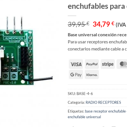
enchufables para 
El
El
39,95
34,79
€
€
(IVA
precio
pre
Base universal conexión rece
original
actu
Para usar receptores enchufabl
era:
es:
conectarlos mediante cable a c
39,95 €.
34,7
SKU:
BASE-4-6
Categoría:
RADIO RECEPTORES
Etiquetas:
base receptor enchufable 
enchufable universal