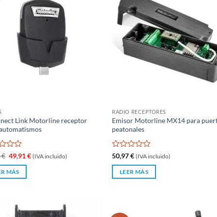
S
RADIO RECEPTORES
ect Link Motorline receptor
Emisor Motorline MX14 para puer
 automatismos
peatonales
rado
El
El
Valorado
5
€
49,91
€
50,97
€
(IVA incluido)
(IVA incluido)
precio
precio
con
original
actual
0
ER MÁS
LEER MÁS
era:
es:
de
66,55 €.
49,91 €.
5