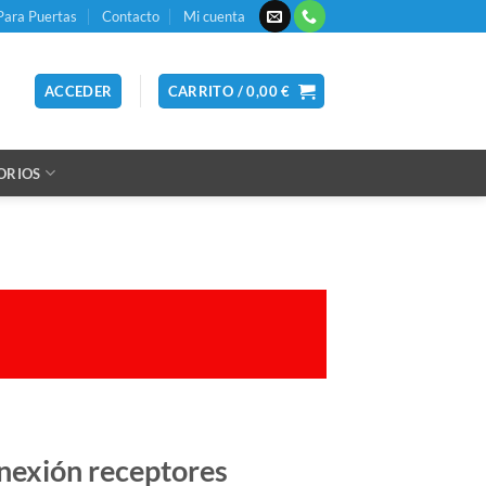
Para Puertas
Contacto
Mi cuenta
ACCEDER
CARRITO /
0,00
€
ORIOS
onexión receptores