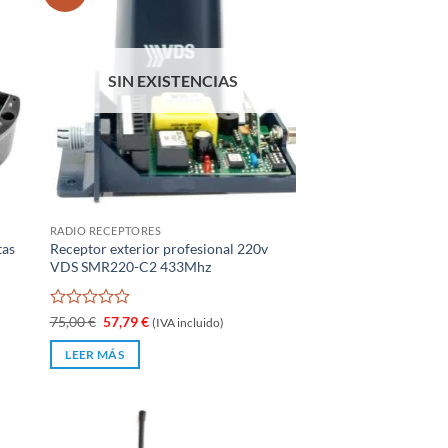
SIN EXISTENCIAS
RADIO RECEPTORES
tas
Receptor exterior profesional 220v
VDS SMR220-C2 433Mhz
Valorado
El
El
75,00
€
57,79
€
(IVA incluido)
precio
precio
con
original
actual
0
LEER MÁS
era:
es:
de
75,00 €.
57,79 €.
5