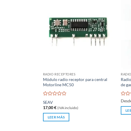
RADIO RECEPTORES
RADIO
Módulo radio receptor para central
Radio
Motorline MC50
de ga
Valorado
Valo
Desd
SEAV
con
con
17,00
€
(IVA incluido)
0
0
LE
de
de
LEER MÁS
5
5