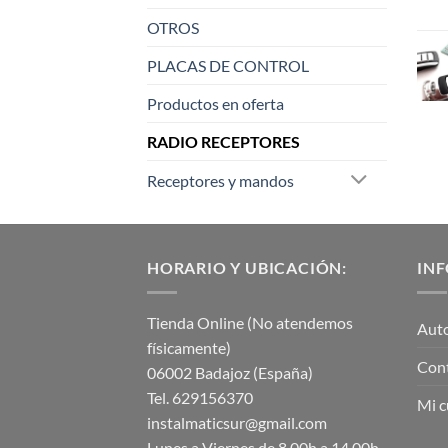
OTROS
PLACAS DE CONTROL
Productos en oferta
RADIO RECEPTORES
Receptores y mandos
HORARIO Y UBICACIÓN:
IN
Tienda Online (No atendemos
Aut
físicamente)
Con
06002 Badajoz (España)
Tel. 629156370
Mi c
instalmaticsur@gmail.com
Lunes a Viernes de 8.00h a 14.00h.