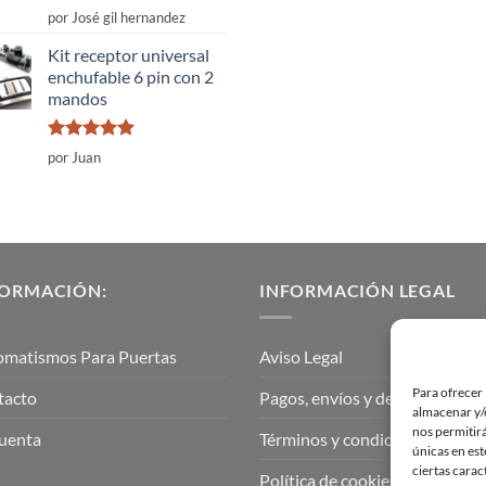
Valorado
por José gil hernandez
con
5
de 5
Kit receptor universal
enchufable 6 pin con 2
mandos
Valorado
por Juan
con
5
de 5
FORMACIÓN:
INFORMACIÓN LEGAL
omatismos Para Puertas
Aviso Legal
Para ofrecer 
tacto
Pagos, envíos y devoluciones
almacenar y/o
nos permitir
uenta
Términos y condiciones
únicas en est
ciertas carac
Política de cookies (UE)