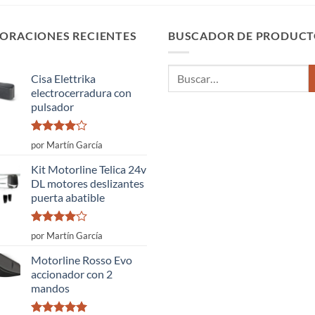
ORACIONES RECIENTES
BUSCADOR DE PRODUCT
Buscar
Cisa Elettrika
por:
electrocerradura con
pulsador
Valorado
por Martín García
con
4
de
5
Kit Motorline Telica 24v
DL motores deslizantes
puerta abatible
Valorado
por Martín García
con
4
de
5
Motorline Rosso Evo
accionador con 2
mandos