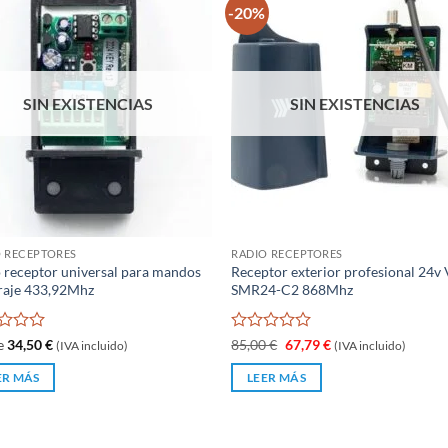
-20%
SIN EXISTENCIAS
SIN EXISTENCIAS
 RECEPTORES
RADIO RECEPTORES
 receptor universal para mandos
Receptor exterior profesional 24v
raje 433,92Mhz
SMR24-C2 868Mhz
rado
Valorado
El
El
e
34,50
€
85,00
€
67,79
€
(IVA incluido)
(IVA incluido)
precio
precio
con
original
actual
0
ER MÁS
LEER MÁS
era:
es:
de
85,00 €.
67,79 €.
5