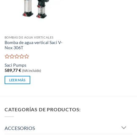
BOMBAS DE AGUA VERTICALES
Bomba de agua vertical Saci V-
Nox 306T
Valorado
Saci Pumps
con
589,77
€
(IVA incluido)
0
de
LEER MÁS
5
CATEGORÍAS DE PRODUCTOS:
ACCESORIOS