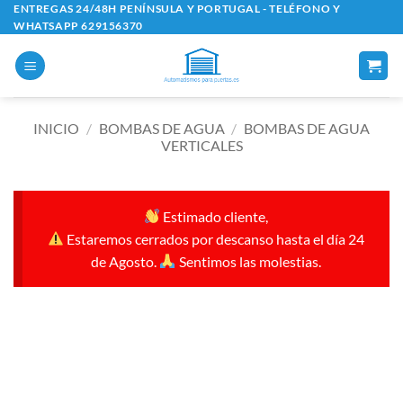
Saltar
ENTREGAS 24/48H PENÍNSULA Y PORTUGAL - TELÉFONO Y
WHATSAPP 629156370
al
contenido
INICIO
/
BOMBAS DE AGUA
/
BOMBAS DE AGUA
VERTICALES
Estimado cliente,
Estaremos cerrados por descanso hasta el día 24
de Agosto.
Sentimos las molestias.