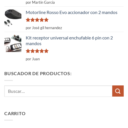
Valorado
por Martín García
con
4
de
5
Motorline Rosso Evo accionador con 2 mandos
Valorado
por José gil hernandez
con
5
de 5
Kit receptor universal enchufable 6 pin con 2
mandos
Valorado
por Juan
con
5
de 5
BUSCADOR DE PRODUCTOS:
Buscar
por:
CARRITO