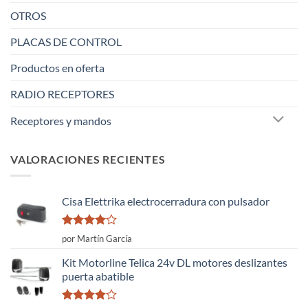
OTROS
PLACAS DE CONTROL
Productos en oferta
RADIO RECEPTORES
Receptores y mandos
VALORACIONES RECIENTES
Cisa Elettrika electrocerradura con pulsador
Valorado
por Martín García
con
4
de
5
Kit Motorline Telica 24v DL motores deslizantes
puerta abatible