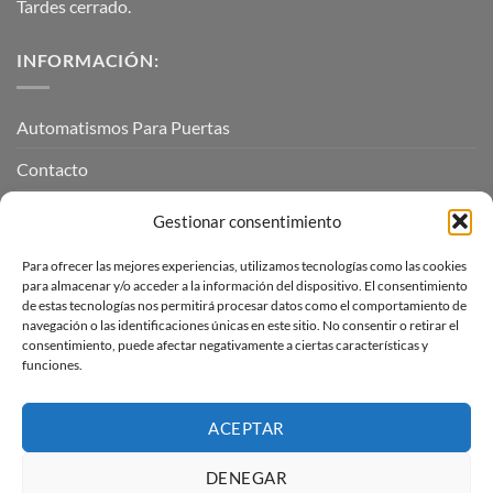
Tardes cerrado.
INFORMACIÓN:
Automatismos Para Puertas
Contacto
Mi cuenta
Gestionar consentimiento
Para ofrecer las mejores experiencias, utilizamos tecnologías como las cookies
INFORMACIÓN LEGAL
para almacenar y/o acceder a la información del dispositivo. El consentimiento
de estas tecnologías nos permitirá procesar datos como el comportamiento de
navegación o las identificaciones únicas en este sitio. No consentir o retirar el
Aviso Legal
consentimiento, puede afectar negativamente a ciertas características y
funciones.
Pagos, envíos y devoluciones
Términos y condiciones
ACEPTAR
Política de cookies (UE)
DENEGAR