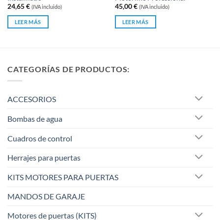
con
con
24,65
€
45,00
€
(IVA incluido)
(IVA incluido)
0
0
de
de
LEER MÁS
LEER MÁS
5
5
CATEGORÍAS DE PRODUCTOS:
ACCESORIOS
Bombas de agua
Cuadros de control
Herrajes para puertas
KITS MOTORES PARA PUERTAS
MANDOS DE GARAJE
Motores de puertas (KITS)