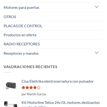
Motores para puertas
OTROS
PLACAS DE CONTROL
Productos en oferta
RADIO RECEPTORES
Receptores y mandos
VALORACIONES RECIENTES
Cisa Elettrika electrocerradura con pulsador
Valorado
por Martín García
con
4
de
5
Kit Motorline Telica 24v DL motores deslizantes