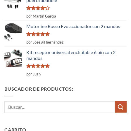
puerta abatible
Valorado
por Martín García
con
4
de
5
Motorline Rosso Evo accionador con 2 mandos
Valorado
por José gil hernandez
con
5
de 5
Kit receptor universal enchufable 6 pin con 2
mandos
Valorado
por Juan
con
5
de 5
BUSCADOR DE PRODUCTOS:
Buscar
por:
CARRITO