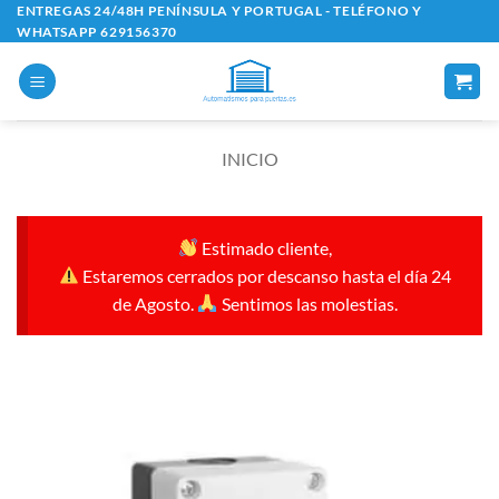
Saltar
ENTREGAS 24/48H PENÍNSULA Y PORTUGAL - TELÉFONO Y
WHATSAPP 629156370
al
contenido
INICIO
Estimado cliente,
Estaremos cerrados por descanso hasta el día 24
de Agosto.
Sentimos las molestias.