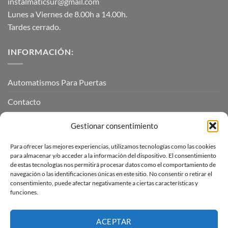
instalmaticsur@gmail.com
Lunes a Viernes de 8.00h a 14.00h.
Tardes cerrado.
INFORMACIÓN:
Automatismos Para Puertas
Contacto
Mi cuenta
Gestionar consentimiento
Para ofrecer las mejores experiencias, utilizamos tecnologías como las cookies
INFORMACIÓN LEGAL
para almacenar y/o acceder a la información del dispositivo. El consentimiento
de estas tecnologías nos permitirá procesar datos como el comportamiento de
navegación o las identificaciones únicas en este sitio. No consentir o retirar el
Aviso Legal
consentimiento, puede afectar negativamente a ciertas características y
funciones.
Pagos, envíos y devoluciones
Términos y condiciones
ACEPTAR