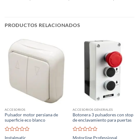
PRODUCTOS RELACIONADOS
ACCESORIOS
ACCESORIOS GENERALES
Pulsador motor persiana de
Botonera 3 pulsadores con stop
superficie eco blanco
de enclavamiento para puertas
Valorado
Valorado
Instalmatic
Motorline Professional