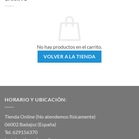
No hay productos en el carrito.
VOLVER A LA TIENDA
HORARIO Y UBICACIÓN:
Tienda Online (No atendemos físicamente)
06002 Badajoz (España)
Tel. 629156370