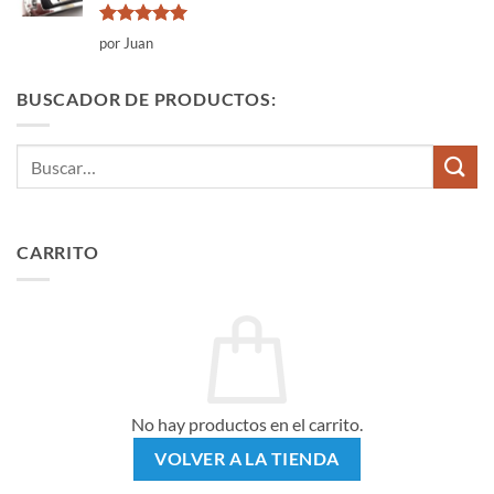
Valorado
por Juan
con
5
de 5
BUSCADOR DE PRODUCTOS:
Buscar
por:
CARRITO
No hay productos en el carrito.
VOLVER A LA TIENDA