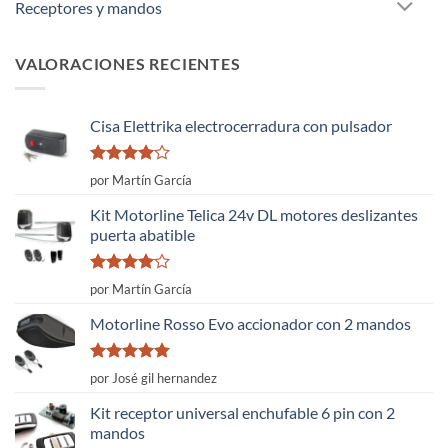
Receptores y mandos
VALORACIONES RECIENTES
Cisa Elettrika electrocerradura con pulsador
Valorado
por Martín García
con
4
de
5
Kit Motorline Telica 24v DL motores deslizantes
puerta abatible
Valorado
por Martín García
con
4
de
5
Motorline Rosso Evo accionador con 2 mandos
Valorado
por José gil hernandez
con
5
de 5
Kit receptor universal enchufable 6 pin con 2
mandos