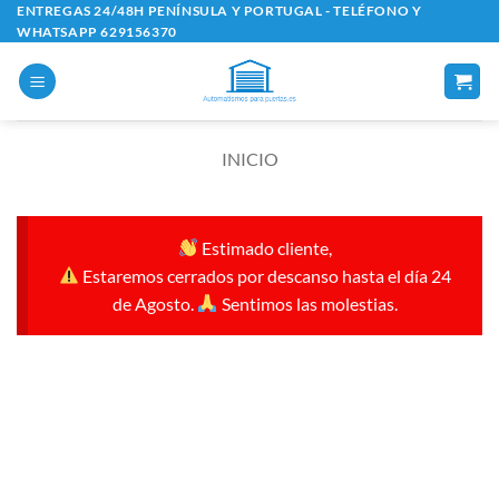
Saltar
ENTREGAS 24/48H PENÍNSULA Y PORTUGAL - TELÉFONO Y
WHATSAPP 629156370
al
contenido
INICIO
Estimado cliente,
Estaremos cerrados por descanso hasta el día 24
de Agosto.
Sentimos las molestias.