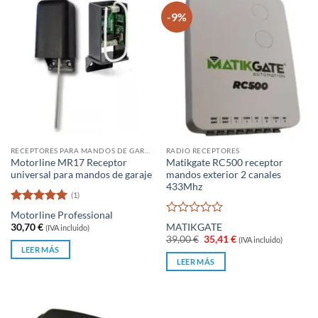
-9%
RECEPTORES PARA MANDOS DE GARAJE
RADIO RECEPTORES
Motorline MR17 Receptor
Matikgate RC500 receptor
universal para mandos de garaje
mandos exterior 2 canales
433Mhz
(1)
Valorado
Motorline Professional
con
5
de 5
Valorado
30,70
€
MATIKGATE
(IVA incluido)
con
El
El
39,00
€
35,41
€
(IVA incluido)
0
precio
precio
LEER MÁS
original
actual
de
LEER MÁS
era:
es:
5
39,00 €.
35,41 €.