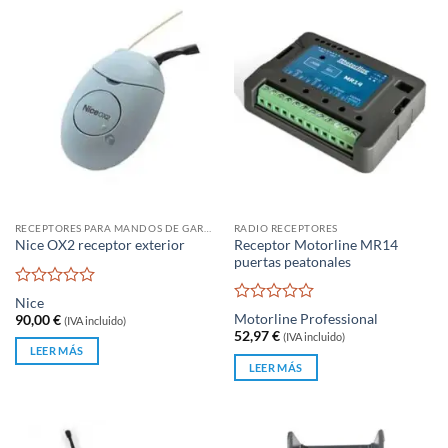
RECEPTORES PARA MANDOS DE GARAJE
RADIO RECEPTORES
Receptor Motorline MR14
Nice OX2 receptor exterior
puertas peatonales
Valorado
Nice
con
Valorado
Motorline Professional
90,00
€
(IVA incluido)
0
con
52,97
€
(IVA incluido)
de
0
LEER MÁS
5
de
LEER MÁS
5