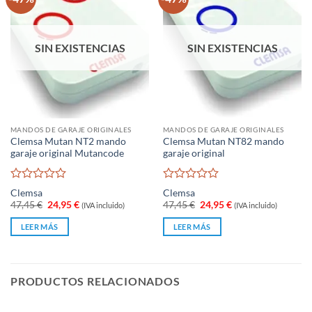
SIN EXISTENCIAS
SIN EXISTENCIAS
MANDOS DE GARAJE ORIGINALES
MANDOS DE GARAJE ORIGINALES
Clemsa Mutan NT2 mando
Clemsa Mutan NT82 mando
garaje original Mutancode
garaje original
Valorado
Valorado
Clemsa
Clemsa
con
con
El
El
El
El
47,45
€
24,95
€
47,45
€
24,95
€
(IVA incluido)
(IVA incluido)
0
0
precio
precio
precio
precio
original
actual
original
actual
de
de
LEER MÁS
LEER MÁS
era:
es:
era:
es:
5
5
47,45 €.
24,95 €.
47,45 €.
24,95 €.
PRODUCTOS RELACIONADOS