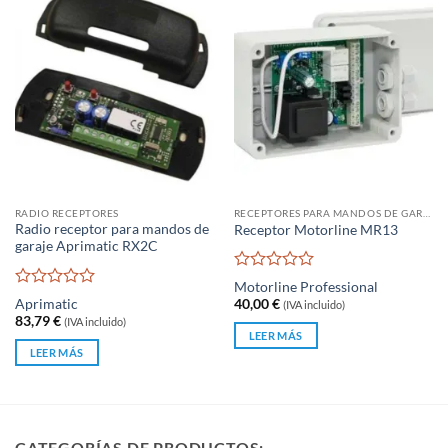
RADIO RECEPTORES
RECEPTORES PARA MANDOS DE GARAJE
Radio receptor para mandos de
Receptor Motorline MR13
garaje Aprimatic RX2C
Valorado
Motorline Professional
con
Valorado
Aprimatic
40,00
€
(IVA incluido)
0
con
83,79
€
(IVA incluido)
de
0
LEER MÁS
5
de
LEER MÁS
5
CATEGORÍAS DE PRODUCTOS: