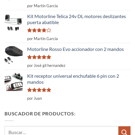
Valorado
por Martín García
con
4
de
5
Kit Motorline Telica 24v DL motores deslizantes
puerta abatible
Valorado
por Martín García
con
4
de
5
Motorline Rosso Evo accionador con 2 mandos
Valorado
por José gil hernandez
con
5
de 5
Kit receptor universal enchufable 6 pin con 2
mandos
Valorado
por Juan
con
5
de 5
BUSCADOR DE PRODUCTOS:
Buscar