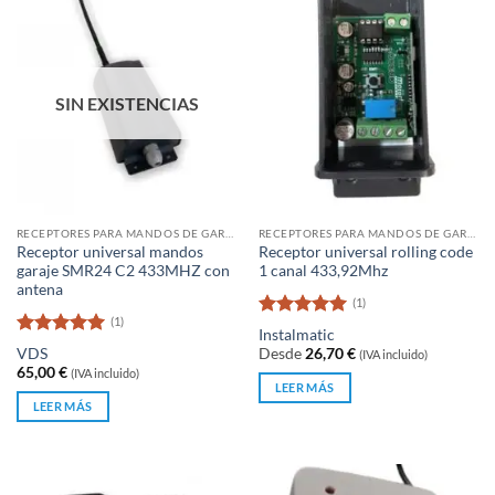
SIN EXISTENCIAS
RECEPTORES PARA MANDOS DE GARAJE
RECEPTORES PARA MANDOS DE GARAJE
Receptor universal mandos
Receptor universal rolling code
garaje SMR24 C2 433MHZ con
1 canal 433,92Mhz
antena
(1)
(1)
Valorado
Instalmatic
con
5
de 5
Valorado
VDS
Desde
26,70
€
(IVA incluido)
con
5
de 5
65,00
€
(IVA incluido)
LEER MÁS
LEER MÁS