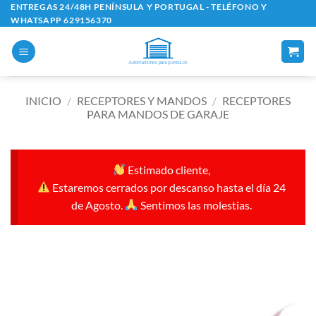
Saltar
ENTREGAS 24/48H PENÍNSULA Y PORTUGAL - TELÉFONO Y
WHATSAPP 629156370
al
contenido
INICIO
/
RECEPTORES Y MANDOS
/
RECEPTORES
PARA MANDOS DE GARAJE
Estimado cliente,
Estaremos cerrados por descanso hasta el día 24
de Agosto.
Sentimos las molestias.