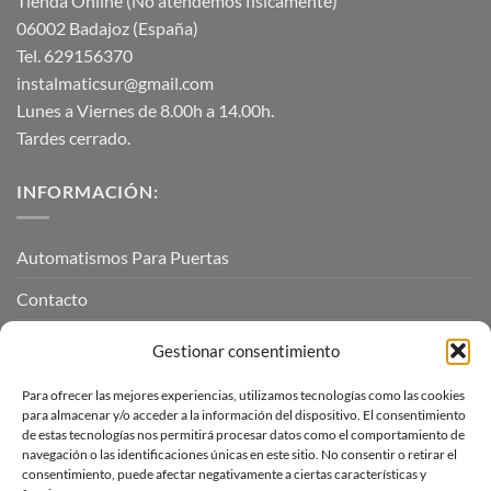
Tienda Online (No atendemos físicamente)
06002 Badajoz (España)
Tel. 629156370
instalmaticsur@gmail.com
Lunes a Viernes de 8.00h a 14.00h.
Tardes cerrado.
INFORMACIÓN:
Automatismos Para Puertas
Contacto
Mi cuenta
Gestionar consentimiento
Para ofrecer las mejores experiencias, utilizamos tecnologías como las cookies
INFORMACIÓN LEGAL
para almacenar y/o acceder a la información del dispositivo. El consentimiento
de estas tecnologías nos permitirá procesar datos como el comportamiento de
navegación o las identificaciones únicas en este sitio. No consentir o retirar el
Aviso Legal
consentimiento, puede afectar negativamente a ciertas características y