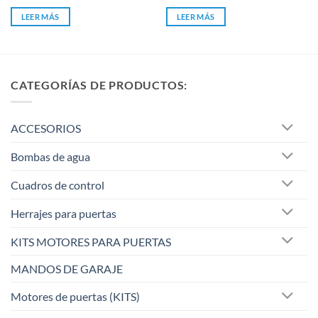
precio
precio
con
con
original
actual
0
0
LEER MÁS
LEER MÁS
era:
es:
de
de
75,00 €.
57,79 €.
5
5
CATEGORÍAS DE PRODUCTOS:
ACCESORIOS
Bombas de agua
Cuadros de control
Herrajes para puertas
KITS MOTORES PARA PUERTAS
MANDOS DE GARAJE
Motores de puertas (KITS)