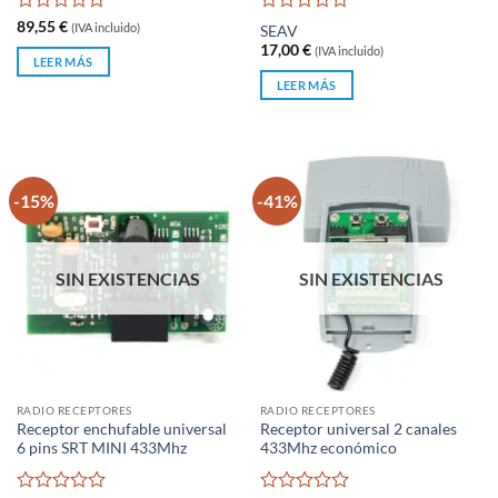
Valorado
Valorado
89,55
€
(IVA incluido)
SEAV
con
con
17,00
€
(IVA incluido)
0
0
LEER MÁS
de
de
LEER MÁS
5
5
-15%
-41%
SIN EXISTENCIAS
SIN EXISTENCIAS
RADIO RECEPTORES
RADIO RECEPTORES
Receptor enchufable universal
Receptor universal 2 canales
6 pins SRT MINI 433Mhz
433Mhz económico