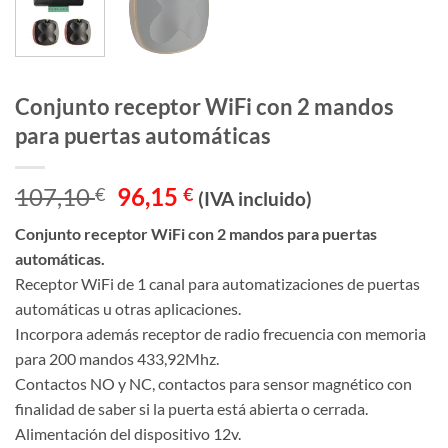
Conjunto receptor WiFi con 2 mandos
para puertas automáticas
El
El
107,10
96,15
€
€
(IVA incluido)
precio
precio
Conjunto receptor WiFi con 2 mandos para puertas
original
actual
automáticas.
era:
es:
Receptor WiFi de 1 canal para automatizaciones de puertas
107,10 €.
96,15 €.
automáticas u otras aplicaciones.
Incorpora además receptor de radio frecuencia con memoria
para 200 mandos 433,92Mhz.
Contactos NO y NC, contactos para sensor magnético con
finalidad de saber si la puerta está abierta o cerrada.
Alimentación del dispositivo 12v.