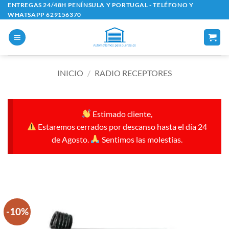
Saltar
ENTREGAS 24/48H PENÍNSULA Y PORTUGAL - TELÉFONO Y
WHATSAPP 629156370
al
contenido
INICIO
/
RADIO RECEPTORES
Estimado cliente,
Estaremos cerrados por descanso hasta el día 24
de Agosto.
Sentimos las molestias.
-10%