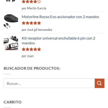
Valorado
por Martín García
con
4
de
5
Motorline Rosso Evo accionador con 2 mandos
Valorado
por José gil hernandez
con
5
de 5
Kit receptor universal enchufable 6 pin con 2
mandos
Valorado
por Juan
con
5
de 5
BUSCADOR DE PRODUCTOS:
Buscar
por:
CARRITO