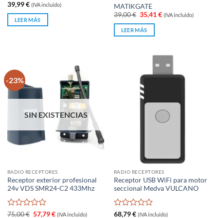
Valorado
Valorado
39,99
€
(IVA incluido)
MATIKGATE
con
con
El
El
39,00
€
35,41
€
(IVA incluido)
0
0
LEER MÁS
precio
precio
original
actual
de
de
LEER MÁS
era:
es:
5
5
39,00 €.
35,41 €.
-23%
SIN EXISTENCIAS
RADIO RECEPTORES
RADIO RECEPTORES
Receptor exterior profesional
Receptor USB WiFi para motor
24v VDS SMR24-C2 433Mhz
seccional Medva VULCANO
Valorado
El
El
Valorado
75,00
€
57,79
€
68,79
€
(IVA incluido)
(IVA incluido)