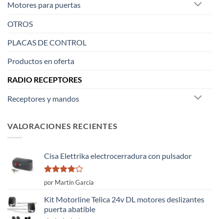
Motores para puertas
OTROS
PLACAS DE CONTROL
Productos en oferta
RADIO RECEPTORES
Receptores y mandos
VALORACIONES RECIENTES
Cisa Elettrika electrocerradura con pulsador
Valorado
por Martín García
con
4
de
5
Kit Motorline Telica 24v DL motores deslizantes
puerta abatible