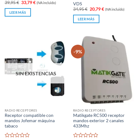
Valorado
El
El
Valorado
39,95
€
33,79
€
(IVA incluido)
VDS
precio
precio
con
con
El
El
34,95
€
20,79
€
(IVA incluido)
original
actual
0
0
LEER MÁS
precio
precio
era:
es:
original
actual
de
de
39,95 €.
33,79 €.
LEER MÁS
era:
es:
5
5
34,95 €.
20,79 €.
-9%
SIN EXISTENCIAS
RADIO RECEPTORES
RADIO RECEPTORES
Receptor compatible con
Matikgate RC500 receptor
mandos Jofemar máquina
mandos exterior 2 canales
tabaco
433Mhz