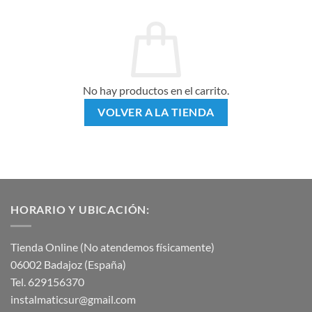
No hay productos en el carrito.
VOLVER A LA TIENDA
HORARIO Y UBICACIÓN:
Tienda Online (No atendemos físicamente)
06002 Badajoz (España)
Tel. 629156370
instalmaticsur@gmail.com