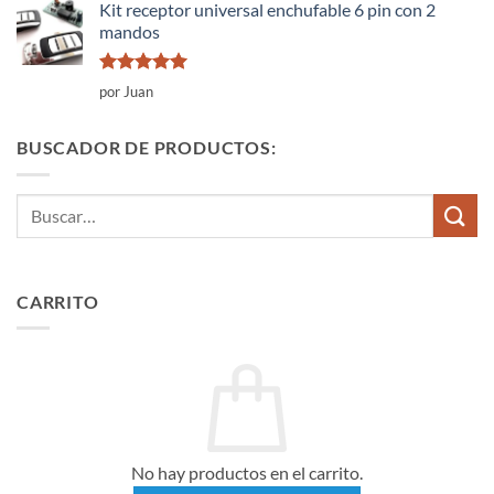
Kit receptor universal enchufable 6 pin con 2
mandos
Valorado
por Juan
con
5
de 5
BUSCADOR DE PRODUCTOS:
Buscar
por:
CARRITO
No hay productos en el carrito.