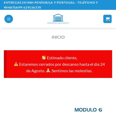
Saltar
ENTREGAS 24/48H PENÍNSULA Y PORTUGAL - TELÉFONO Y
WHATSAPP 629156370
al
contenido
INICIO
Estimado cliente,
Estaremos cerrados por descanso hasta el día 24
de Agosto.
Sentimos las molestias.