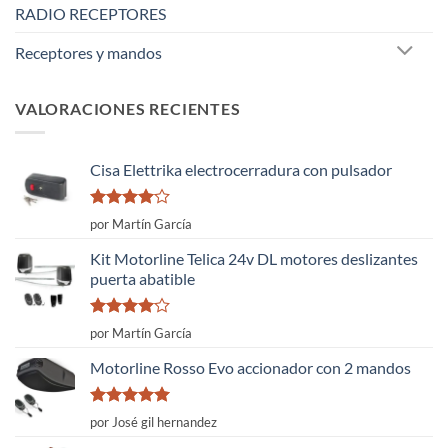
RADIO RECEPTORES
Receptores y mandos
VALORACIONES RECIENTES
Cisa Elettrika electrocerradura con pulsador
Valorado
por Martín García
con
4
de
5
Kit Motorline Telica 24v DL motores deslizantes
puerta abatible
Valorado
por Martín García
con
4
de
5
Motorline Rosso Evo accionador con 2 mandos
Valorado
por José gil hernandez
con
5
de 5