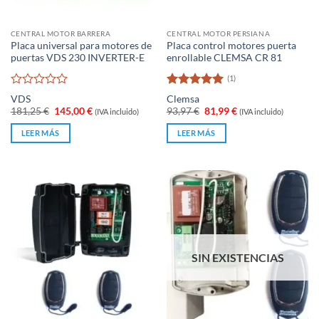
CENTRAL MOTOR BARRERA
CENTRAL MOTOR PERSIANA
Placa universal para motores de
Placa control motores puerta
puertas VDS 230 INVERTER-E
enrollable CLEMSA CR 81
(1)
Valorado
Valorado
VDS
Clemsa
con
con
5
de 5
El
El
El
El
181,25
€
145,00
€
93,97
€
81,99
€
(IVA incluido)
(IVA incluido)
0
precio
precio
precio
precio
original
actual
original
actual
de
LEER MÁS
LEER MÁS
era:
es:
era:
es:
5
181,25 €.
145,00 €.
93,97 €.
81,99 €.
SIN EXISTENCIAS