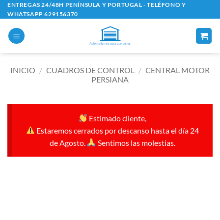
Saltar
ENTREGAS 24/48H PENÍNSULA Y PORTUGAL - TELÉFONO Y
WHATSAPP 629156370
al
contenido
INICIO
/
CUADROS DE CONTROL
/
CENTRAL MOTOR
PERSIANA
Estimado cliente,
Estaremos cerrados por descanso hasta el día 24
de Agosto.
Sentimos las molestias.