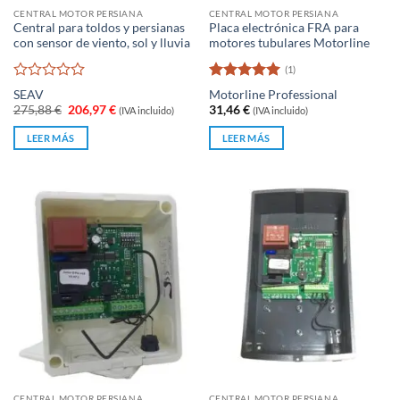
CENTRAL MOTOR PERSIANA
CENTRAL MOTOR PERSIANA
Central para toldos y persianas
Placa electrónica FRA para
con sensor de viento, sol y lluvia
motores tubulares Motorline
(1)
Valorado
Valorado
SEAV
Motorline Professional
con
con
5
de 5
El
El
275,88
€
206,97
€
31,46
€
(IVA incluido)
(IVA incluido)
0
precio
precio
original
actual
de
LEER MÁS
LEER MÁS
era:
es:
5
275,88 €.
206,97 €.
CENTRAL MOTOR PERSIANA
CENTRAL MOTOR PERSIANA