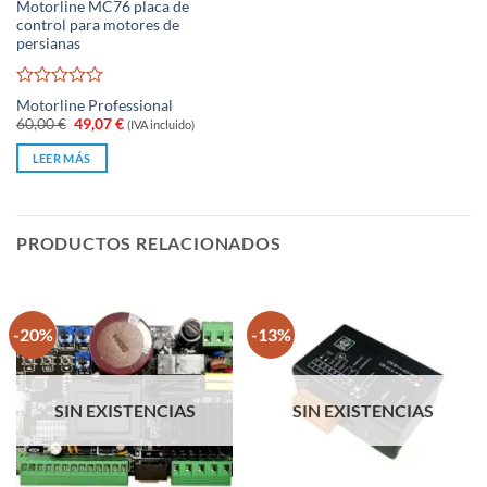
Motorline MC76 placa de
control para motores de
persianas
Valorado
Motorline Professional
con
El
El
60,00
€
49,07
€
(IVA incluido)
0
precio
precio
original
actual
de
LEER MÁS
era:
es:
5
60,00 €.
49,07 €.
PRODUCTOS RELACIONADOS
-20%
-13%
SIN EXISTENCIAS
SIN EXISTENCIAS