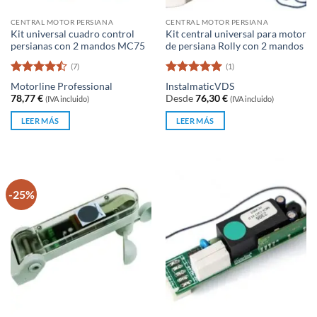
CENTRAL MOTOR PERSIANA
CENTRAL MOTOR PERSIANA
Kit universal cuadro control
Kit central universal para motor
persianas con 2 mandos MC75
de persiana Rolly con 2 mandos
(7)
(1)
Valorado
Valorado
Motorline Professional
Instalmatic
VDS
con
4.43
con
5
de 5
78,77
€
Desde
76,30
€
(IVA incluido)
(IVA incluido)
de 5
LEER MÁS
LEER MÁS
-25%