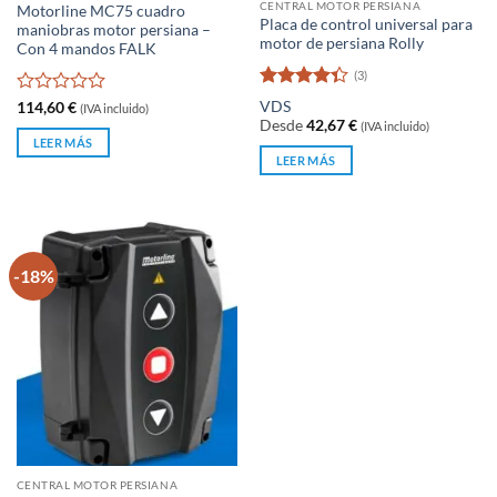
CENTRAL MOTOR PERSIANA
Motorline MC75 cuadro
Placa de control universal para
maniobras motor persiana –
motor de persiana Rolly
Con 4 mandos FALK
(3)
Valorado
Valorado
VDS
114,60
€
(IVA incluido)
con
4.33
con
Desde
42,67
€
(IVA incluido)
de 5
0
LEER MÁS
de
LEER MÁS
5
-18%
CENTRAL MOTOR PERSIANA