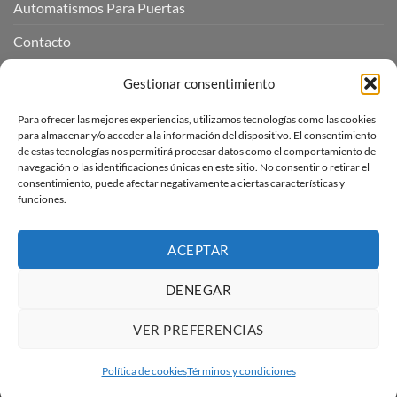
Automatismos Para Puertas
Contacto
Mi cuenta
Gestionar consentimiento
Para ofrecer las mejores experiencias, utilizamos tecnologías como las cookies
INFORMACIÓN LEGAL
para almacenar y/o acceder a la información del dispositivo. El consentimiento
de estas tecnologías nos permitirá procesar datos como el comportamiento de
navegación o las identificaciones únicas en este sitio. No consentir o retirar el
Aviso Legal
consentimiento, puede afectar negativamente a ciertas características y
funciones.
Pagos, envíos y devoluciones
Términos y condiciones
ACEPTAR
Política de cookies (UE)
DENEGAR
VER PREFERENCIAS
Visa
PayPal
Stripe
MasterCard
Amazon
Apple
Pay
Política de cookies
Términos y condiciones
Copyright 2026 ©
Automatismos Para Puertas