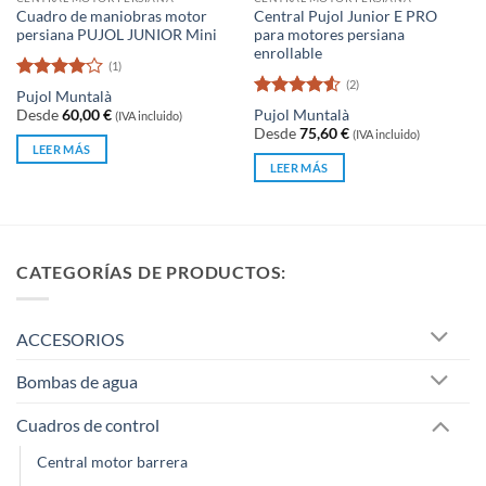
Cuadro de maniobras motor
Central Pujol Junior E PRO
persiana PUJOL JUNIOR Mini
para motores persiana
enrollable
(1)
(2)
Valorado
Pujol Muntalà
con
4
de
Valorado
Desde
60,00
€
Pujol Muntalà
(IVA incluido)
5
con
4.5
Desde
75,60
€
(IVA incluido)
de 5
LEER MÁS
LEER MÁS
CATEGORÍAS DE PRODUCTOS:
ACCESORIOS
Bombas de agua
Cuadros de control
Central motor barrera