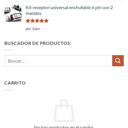
con
5
de 5
Kit receptor universal enchufable 6 pin con 2
mandos
Valorado
por Juan
con
5
de 5
BUSCADOR DE PRODUCTOS:
Buscar
por:
CARRITO
No hay productos en el carrito.