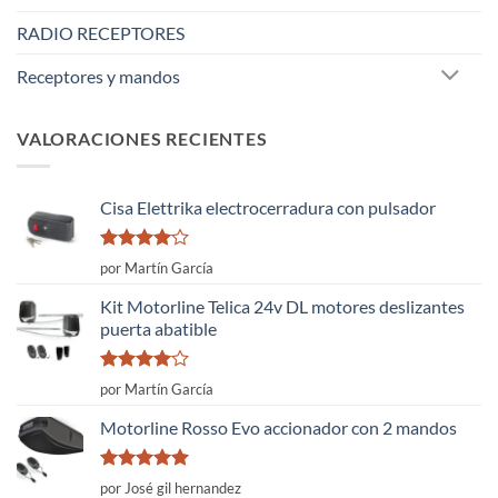
RADIO RECEPTORES
Receptores y mandos
VALORACIONES RECIENTES
Cisa Elettrika electrocerradura con pulsador
Valorado
por Martín García
con
4
de
5
Kit Motorline Telica 24v DL motores deslizantes
puerta abatible
Valorado
por Martín García
con
4
de
5
Motorline Rosso Evo accionador con 2 mandos
Valorado
por José gil hernandez