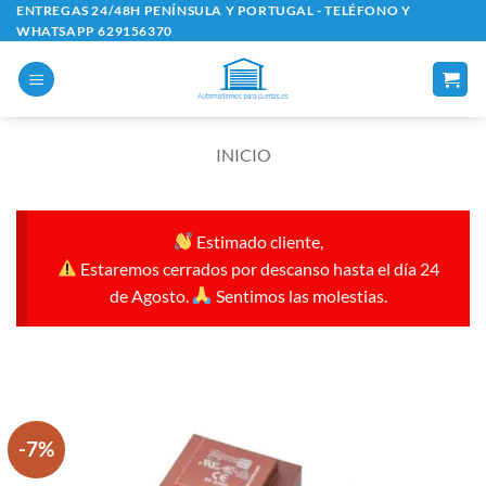
Saltar
ENTREGAS 24/48H PENÍNSULA Y PORTUGAL - TELÉFONO Y
WHATSAPP 629156370
al
contenido
INICIO
Estimado cliente,
Estaremos cerrados por descanso hasta el día 24
de Agosto.
Sentimos las molestias.
-7%