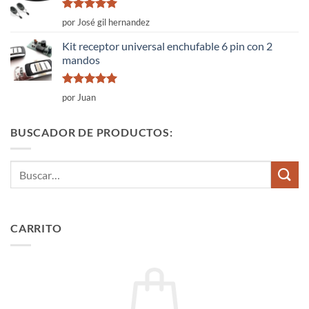
Valorado
por José gil hernandez
con
5
de 5
Kit receptor universal enchufable 6 pin con 2
mandos
Valorado
por Juan
con
5
de 5
BUSCADOR DE PRODUCTOS:
Buscar
por:
CARRITO