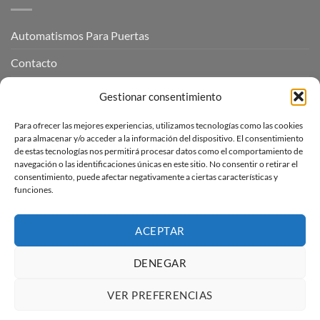
Automatismos Para Puertas
Contacto
Mi cuenta
Gestionar consentimiento
Para ofrecer las mejores experiencias, utilizamos tecnologías como las cookies
INFORMACIÓN LEGAL
para almacenar y/o acceder a la información del dispositivo. El consentimiento
de estas tecnologías nos permitirá procesar datos como el comportamiento de
navegación o las identificaciones únicas en este sitio. No consentir o retirar el
Aviso Legal
consentimiento, puede afectar negativamente a ciertas características y
funciones.
Pagos, envíos y devoluciones
Términos y condiciones
ACEPTAR
Política de cookies (UE)
DENEGAR
VER PREFERENCIAS
Visa
PayPal
Stripe
MasterCard
Amazon
Apple