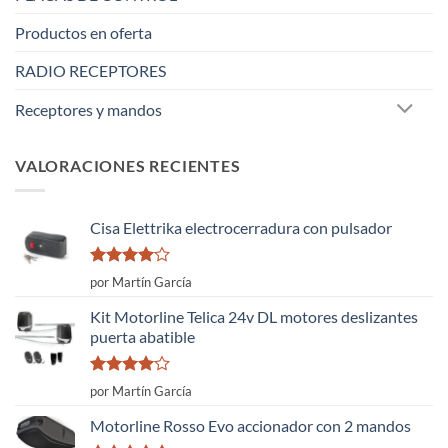
Productos en oferta
RADIO RECEPTORES
Receptores y mandos
VALORACIONES RECIENTES
Cisa Elettrika electrocerradura con pulsador
Valorado
por Martín García
con
4
de
5
Kit Motorline Telica 24v DL motores deslizantes
puerta abatible
Valorado
por Martín García
con
4
de
5
Motorline Rosso Evo accionador con 2 mandos