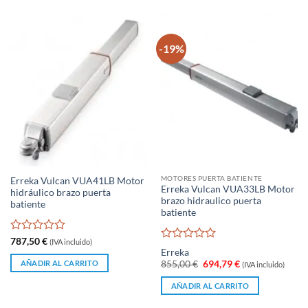
-19%
MOTORES PUERTA BATIENTE
Erreka Vulcan VUA41LB Motor
Erreka Vulcan VUA33LB Motor
hidráulico brazo puerta
brazo hidraulico puerta
batiente
batiente
Valorado
787,50
€
(IVA incluido)
Valorado
con
Erreka
con
0
El
El
AÑADIR AL CARRITO
855,00
€
694,79
€
(IVA incluido)
0
precio
precio
de
original
actual
de
5
AÑADIR AL CARRITO
era:
es:
5
855,00 €.
694,79 €.