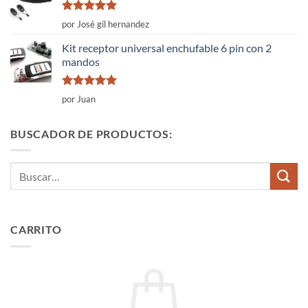
Valorado
por José gil hernandez
con
5
de 5
Kit receptor universal enchufable 6 pin con 2
mandos
Valorado
por Juan
con
5
de 5
BUSCADOR DE PRODUCTOS:
Buscar
por:
CARRITO