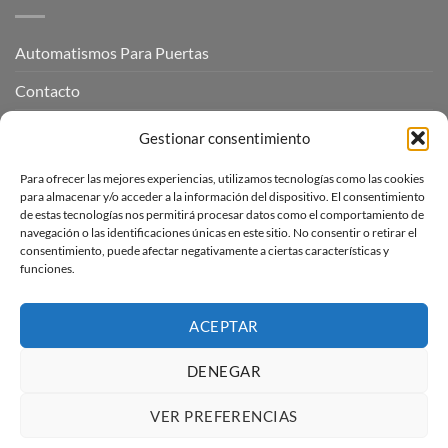
Automatismos Para Puertas
Contacto
Mi cuenta
Gestionar consentimiento
Para ofrecer las mejores experiencias, utilizamos tecnologías como las cookies
INFORMACIÓN LEGAL
para almacenar y/o acceder a la información del dispositivo. El consentimiento
de estas tecnologías nos permitirá procesar datos como el comportamiento de
navegación o las identificaciones únicas en este sitio. No consentir o retirar el
Aviso Legal
consentimiento, puede afectar negativamente a ciertas características y
funciones.
Pagos, envíos y devoluciones
Términos y condiciones
ACEPTAR
Política de cookies (UE)
DENEGAR
VER PREFERENCIAS
Visa
PayPal
Stripe
MasterCard
Amazon
Apple