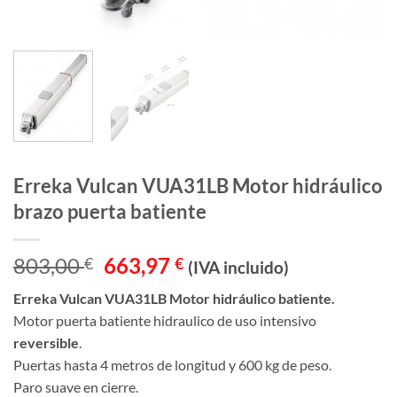
Erreka Vulcan VUA31LB Motor hidráulico
brazo puerta batiente
El
El
803,00
663,97
€
€
(IVA incluido)
precio
precio
Erreka Vulcan VUA31LB Motor hidráulico batiente.
original
actual
Motor puerta batiente hidraulico de uso intensivo
era:
es:
reversible
.
803,00 €.
663,97 €.
Puertas hasta 4 metros de longitud y 600 kg de peso.
Paro suave en cierre.