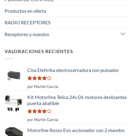
Productos en oferta
RADIO RECEPTORES
Receptores y mandos
VALORACIONES RECIENTES
Cisa Elettrika electrocerradura con pulsador
Valorado
por Martín García
con
4
de
5
Kit Motorline Telica 24v DL motores deslizantes
puerta abatible
Valorado
por Martín García
con
4
de
5
Motorline Rosso Evo accionador con 2 mandos