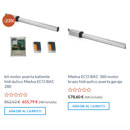
-23%
kit motor puerta batiente
Medva ECO BAC 360 motor
hidráulico Medva ECO BAC
brazo hidraulico puerta garaje
280
Valorado
578,60
€
(IVA incluido)
con
Valorado
El
El
852,52
€
655,79
€
(IVA incluido)
precio
precio
0
con
AÑADIR AL CARRITO
original
actual
de
0
AÑADIR AL CARRITO
era:
es:
5
de
852,52 €.
655,79 €.
5