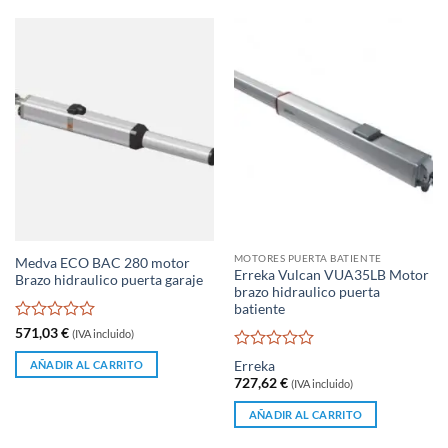
MOTORES PUERTA BATIENTE
Medva ECO BAC 280 motor
Erreka Vulcan VUA35LB Motor
Brazo hidraulico puerta garaje
brazo hidraulico puerta
batiente
Valorado
571,03
€
(IVA incluido)
con
Valorado
0
AÑADIR AL CARRITO
Erreka
con
de
727,62
€
(IVA incluido)
0
5
de
AÑADIR AL CARRITO
5