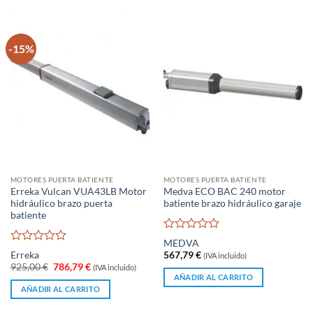
-15%
MOTORES PUERTA BATIENTE
MOTORES PUERTA BATIENTE
Erreka Vulcan VUA43LB Motor
Medva ECO BAC 240 motor
hidráulico brazo puerta
batiente brazo hidráulico garaje
batiente
Valorado
MEDVA
con
Valorado
Erreka
567,79
€
(IVA incluido)
0
con
El
El
925,00
€
786,79
€
(IVA incluido)
de
0
precio
precio
AÑADIR AL CARRITO
original
actual
5
de
AÑADIR AL CARRITO
era:
es:
5
925,00 €.
786,79 €.