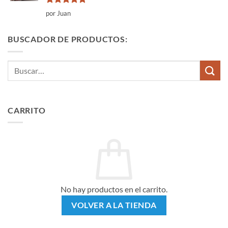
Valorado
por Juan
con
5
de 5
BUSCADOR DE PRODUCTOS:
Buscar
por:
CARRITO
No hay productos en el carrito.
VOLVER A LA TIENDA