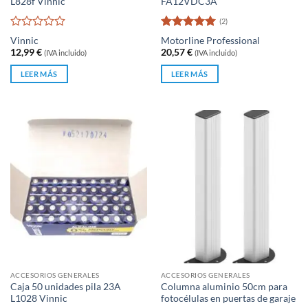
L828f Vinnic
FA12VDC3A
(2)
Valorado
Valorado
Vinnic
Motorline Professional
con
con
5
de 5
12,99
€
20,57
€
(IVA incluido)
(IVA incluido)
0
de
LEER MÁS
LEER MÁS
5
ACCESORIOS GENERALES
ACCESORIOS GENERALES
Caja 50 unidades pila 23A
Columna aluminio 50cm para
L1028 Vinnic
fotocélulas en puertas de garaje