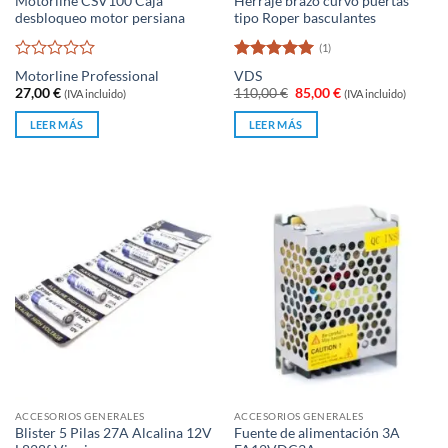
Motorline CSV100 Caja
Herraje brazo curvo puertas
desbloqueo motor persiana
tipo Roper basculantes
(1)
Valorado
Valorado
Motorline Professional
VDS
con
con
5
de 5
El
El
27,00
€
110,00
€
85,00
€
(IVA incluido)
(IVA incluido)
0
precio
precio
original
actual
de
LEER MÁS
LEER MÁS
era:
es:
5
110,00 €.
85,00 €.
ACCESORIOS GENERALES
ACCESORIOS GENERALES
Blister 5 Pilas 27A Alcalina 12V
Fuente de alimentación 3A