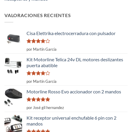
VALORACIONES RECIENTES
Cisa Elettrika electrocerradura con pulsador
Valorado
por Martín García
con
4
de
5
Kit Motorline Telica 24v DL motores deslizantes
puerta abatible
Valorado
por Martín García
con
4
de
5
Motorline Rosso Evo accionador con 2 mandos
Valorado
por José gil hernandez
con
5
de 5
Kit receptor universal enchufable 6 pin con 2
mandos