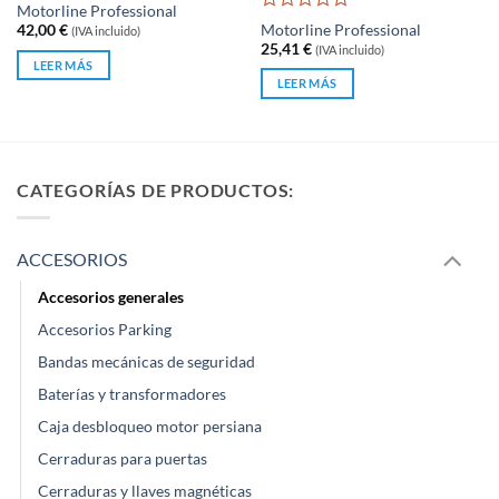
Valorado
Motorline Professional
con
Valorado
Motorline Professional
42,00
€
(IVA incluido)
0
con
25,41
€
(IVA incluido)
de
0
LEER MÁS
5
de
LEER MÁS
5
CATEGORÍAS DE PRODUCTOS:
ACCESORIOS
Accesorios generales
Accesorios Parking
Bandas mecánicas de seguridad
Baterías y transformadores
Caja desbloqueo motor persiana
Cerraduras para puertas
Cerraduras y llaves magnéticas