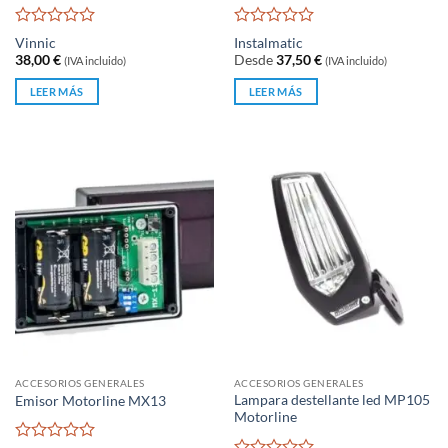
Valorado
Valorado
Vinnic
Instalmatic
con
con
38,00
€
Desde
37,50
€
(IVA incluido)
(IVA incluido)
0
0
de
de
LEER MÁS
LEER MÁS
5
5
ACCESORIOS GENERALES
ACCESORIOS GENERALES
Lampara destellante led MP105
Emisor Motorline MX13
Motorline